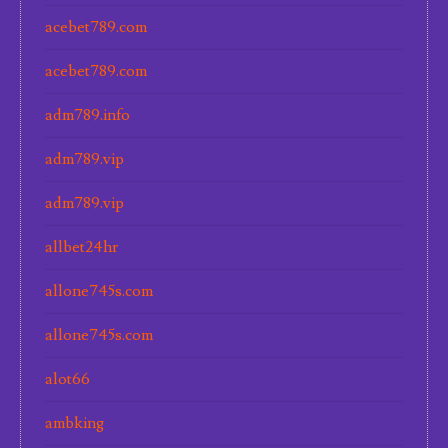
acebet789.com
acebet789.com
adm789.info
adm789.vip
adm789.vip
allbet24hr
allone745s.com
allone745s.com
alot66
ambking