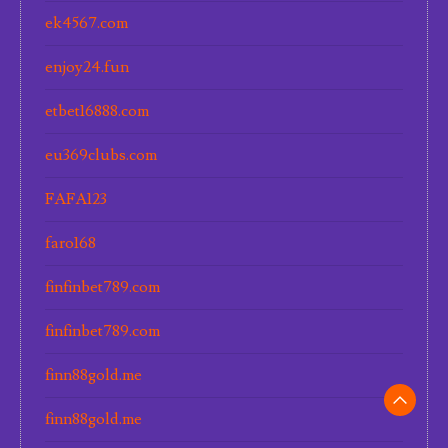
ek4567.com
enjoy24.fun
etbet16888.com
eu369clubs.com
FAFA123
faro168
finfinbet789.com
finfinbet789.com
finn88gold.me
finn88gold.me