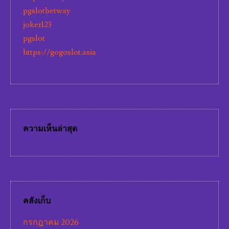
pgslotbetway
joker123
pgslot
https://gogoslot.asia
ความเห็นล่าสุด
คลังเก็บ
กรกฎาคม 2026