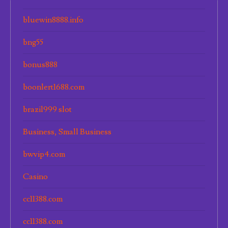
bluewin8888.info
bng55
bonus888
boonlert1688.com
brazil999 slot
Business, Small Business
bwvip4.com
Casino
cc11388.com
cc11388.com