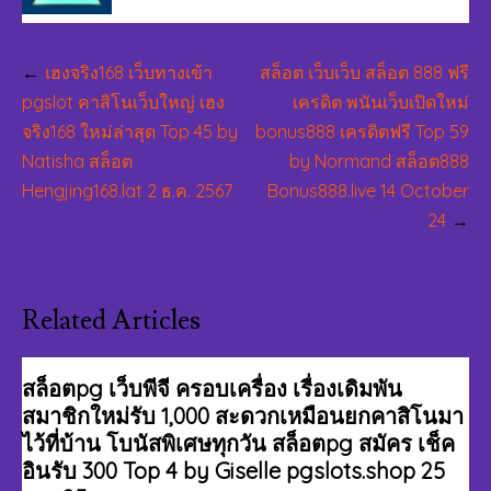
แนะแนว
เฮงจริง168 เว็บทางเข้า
สล็อต เว็บเว็บ สล็อต 888 ฟรี
เรื่อง
pgslot คาสิโนเว็บใหญ่ เฮง
เครดิต พนันเว็บเปิดใหม่
จริง168 ใหม่ล่าสุด Top 45 by
bonus888 เครดิตฟรี Top 59
Natisha สล็อต
by Normand สล็อต888
Hengjing168.lat 2 ธ.ค. 2567
Bonus888.live 14 October
24
Related Articles
สล็อตpg เว็บพีจี ครอบเครื่อง เรื่องเดิมพัน
สมาชิกใหม่รับ 1,000 สะดวกเหมือนยกคาสิโนมา
ไว้ที่บ้าน โบนัสพิเศษทุกวัน สล็อตpg สมัคร เช็ค
อินรับ 300 Top 4 by Giselle pgslots.shop 25