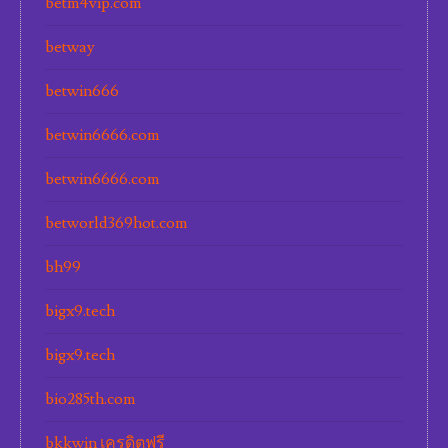
betm4vip.com
betway
betwin666
betwin6666.com
betwin6666.com
betworld369hot.com
bh99
bigx9.tech
bigx9.tech
bio285th.com
bkkwin เครดิตฟรี