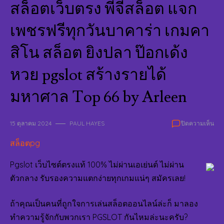
สล็อตเว็บตรง พีจีสล็อต แจก
เพชรฟรีทุกวันบาคาร่า เกมคา
สิโน สล็อต ยิงปลา ป๊อกเด้ง
หวย pgslot สร้างรายได้
มหาศาล Top 66 by Arleen
บน
15 ตุลาคม 2024
PAUL HAYES
ปิดความเห็น
PG
สล็อตpg
PGS
17
AUG
Pgslot เว็บไซต์ตรงแท้ 100% ไม่ผ่านเอเย่นต์ ไม่ผ่าน
202
ตัวกลาง รับรองความแตกง่ายทุกเกมแน่ๆ สมัครเลย!
PG
สล็
ถ้าคุณเป็นคนที่ถูกใจการเล่นสล็อตออนไลน์ล่ะก็ มาลอง
เว็บ
ตรง
ทำความรู้จักกับพวกเรา PGSLOT กันไหมล่ะนะครับ?
พี