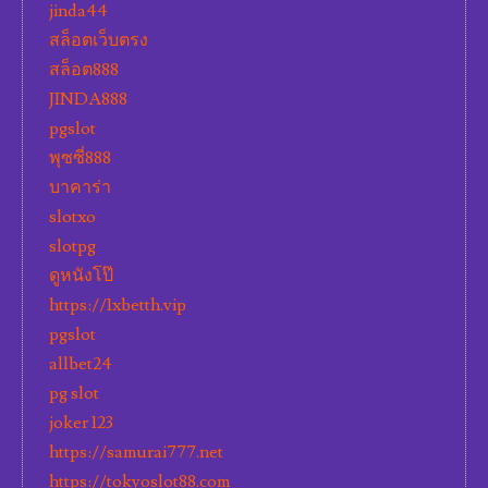
jinda44
สล็อตเว็บตรง
สล็อต888
JINDA888
pgslot
พุซซี่888
บาคาร่า
slotxo
slotpg
ดูหนังโป๊
https://1xbetth.vip
pgslot
allbet24
pg slot
joker 123
https://samurai777.net
https://tokyoslot88.com