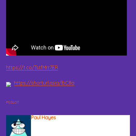
https://t.co/TstfMrr7ER
https://shorturl.asia/lbC8a
PGSLOT
Paul Hayes