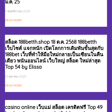
ม.ค. 25
3 พฤศจิกายน 2025
READ MORE
สล็อต 188betth.shop 18 ต.ค. 2568 188betth
เว็บไซต์ แจกหนัก เปิดโลกการเดิมพันขั้นสุดกับ
188bet เว็บที่ทำให้มือใหม่กลายเป็นเซียนในคืน
เดียว พนันออนไลน์ เว็บใหญ่ สล็อต ใหม่ล่าสุด
Top 54 by Elissa
10 ตุลาคม 2025
READ MORE
casino online เว็บแม่ สล็อต เครดิตฟรี Top 49