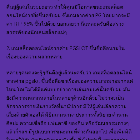
คืนสู่ผู้เล่นในระยะยาว ทำให้คุณมีโอกาสชนะเกมสล็อต
ออนไลน์ง่ายยิ่งขึ้นครับผม ซึ่งเกมจากค่าย PG โดยมากจะมี
ค่า RTP 96% ขึ้นไปด้วย บอกเลยว่า นี่แหละครับคือสรวง
สวรรค์ของนักเล่นสล็อตแน่ๆ
2. เกมสล็อตออนไลน์จากค่าย PGSLOT ขึ้นชื่อลือนามใน
เรื่องของความหลากหลาย
หลายๆคนคงจะรู้ๆกันดีอยู่แล้วนะครับว่า เกมสล็อตออนไลน์
จากค่าย pgslot ขึ้นชื่อลือชาเรื่องของความมากมายมากแค่
ไหน โดยไม่ได้มีแค่แบบอย่างการเล่นเกมแค่นั้นครับผม มัน
ยังมีความหลากหลายในหลายๆด้านอีกด้วย ไม่ว่าจะเป็น
อัตราการจ่ายเงินรางวัลที่นานัปการ มีให้ผู้เล่นเลือกความ
เสี่ยงด้วยตัวเองได้ มีธีมเกมนานาประการทั้งนิยาย ตำนาน
ศิลปะ ความเชื่อถือ แฟนตาซี ของกิน หรือวัฒนธรรมต่างๆ
แล้วก็ฯลฯ มีรูปแบบการชนะเกมที่ต่างกันออกไป เพื่อเพิ่มมิติ