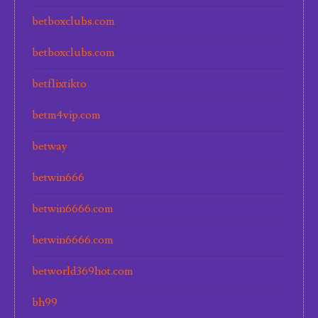
betboxclubs.com
betboxclubs.com
betflixtikto
betm4vip.com
betway
betwin666
betwin6666.com
betwin6666.com
betworld369hot.com
bh99