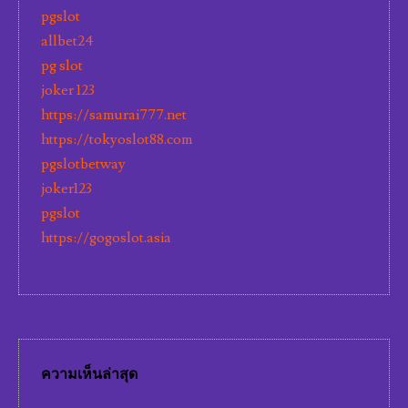
pgslot
allbet24
pg slot
joker 123
https://samurai777.net
https://tokyoslot88.com
pgslotbetway
joker123
pgslot
https://gogoslot.asia
ความเห็นล่าสุด