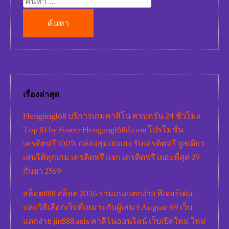
ค้นหา
สำหรับ:
เรื่องล่าสุด
Hengjing168 บริการเกมคาสิโน ครบครัน 24 ชั่วโมง
Top 83 by Foster Hengjing168d.com โปรโมชั่น
เครดิตฟรี 100% กล่องสุ่มเฮงเฮง รับเครดิตฟรี ยูสเดียว
เล่นได้ทุกเกม เครดิตฟรี แจก เครดิตฟรี เยอะที่สุด 29
กันยา 2569
สล็อต888 สล็อต 2026 รวมเกมแตกง่าย ฟีเจอร์เด่น
และวิธีเลือกเว็บที่เหมาะกับผู้เล่น 3 August 69 เว็บ
แตกง่าย jin888.asia คาสิโนออนไลน์ เว็บเปิดใหม่ ใหม่