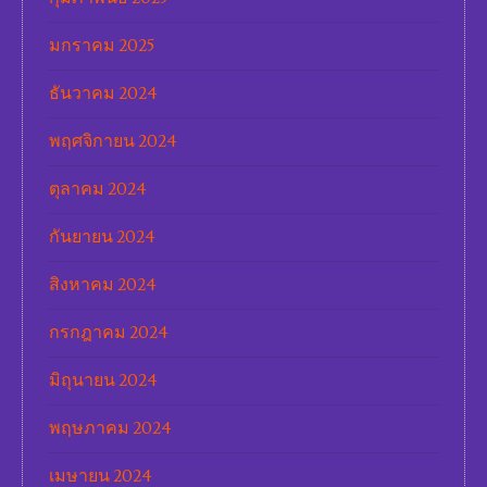
มกราคม 2025
ธันวาคม 2024
พฤศจิกายน 2024
ตุลาคม 2024
กันยายน 2024
สิงหาคม 2024
กรกฎาคม 2024
มิถุนายน 2024
พฤษภาคม 2024
เมษายน 2024