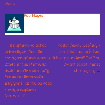
สล็อตPG
Paul Hayes
แนะแนว
สวนสุนันทา Rajabhat
Pgslot เว็บตรง webใหญ่ 7
เรื่อง
Universityมหาวิทยาลัย
ส.ค. 2567 casinoเว็บใหญ่
ราชภัฏสวนสุนันทา เมษายน
fullslotpg เครดิตฟรี Top 7 by
2024 มหาวิทยาลัยราชภัฏ
Dwight pgslot เว็บตรง
อันดับ1 มหาวิทยาลัยราชภัฏ
fullslotpg.org
รับสมัครนักศึกษา ระดับ
ปริญญาตรี Top 100 by Katia
ราชภัฏสวนสุนันทา
Ssru.ac.th 11