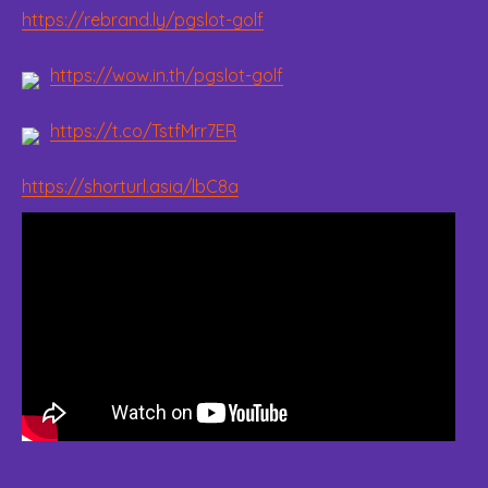
https://rebrand.ly/pgslot-golf
https://wow.in.th/pgslot-golf
https://t.co/TstfMrr7ER
https://shorturl.asia/lbC8a