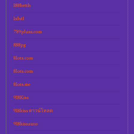
188betth
1xbit1
789pluss.com
888pg
8lots.com
8lots.com
8lots.me
918Kiss
918kiss ดาวน์โหลด
918kissauto