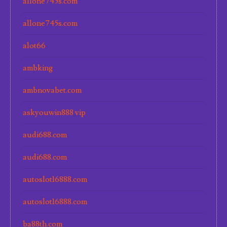
allone745s.com
allone745s.com
alot66
ambking
ambnovabet.com
askyouwin888 vip
audi688.com
audi688.com
autoslot16888.com
autoslot16888.com
ba88th.com