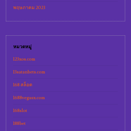
พฤษภาคม 2023
หมวดหมู่
123xos.com
13satanbets.com
168 สล็อต
1688vegasx.com
168slot
188bet