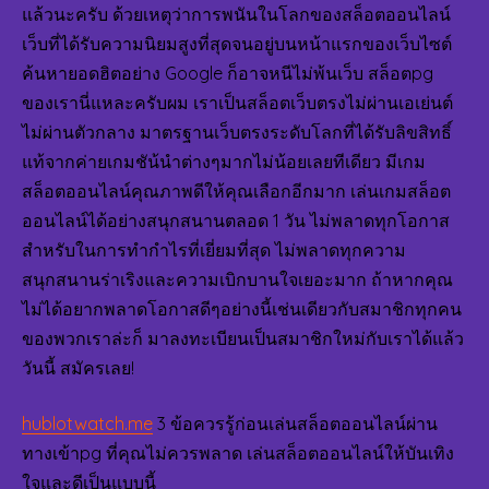
แล้วนะครับ ด้วยเหตุว่าการพนันในโลกของสล็อตออนไลน์
สล็
เว็บที่ได้รับความนิยมสูงที่สุดจนอยู่บนหน้าแรกของเว็บไซต์
PG
เงิน
ค้นหายอดฮิตอย่าง Google ก็อาจหนีไม่พ้นเว็บ สล็อตpg
ชัวร์
ของเรานี่แหละครับผม เราเป็นสล็อตเว็บตรงไม่ผ่านเอเย่นต์
โอน
ไว
ไม่ผ่านตัวกลาง มาตรฐานเว็บตรงระดับโลกที่ได้รับลิขสิทธิ์
บา
แท้จากค่ายเกมชัน้นำต่างๆมากไม่น้อยเลยทีเดียว มีเกม
คา
สล็อตออนไลน์คุณภาพดีให้คุณเลือกอีกมาก เล่นเกมสล็อต
ร่า
เกม
ออนไลน์ได้อย่างสนุกสนานตลอด 1 วัน ไม่พลาดทุกโอกาส
คา
สำหรับในการทำกำไรที่เยี่ยมที่สุด ไม่พลาดทุกความ
สิโน
สนุกสนานร่าเริงและความเบิกบานใจเยอะมาก ถ้าหากคุณ
สล็
ยิง
ไม่ได้อยากพลาดโอกาสดีๆอย่างนี้เช่นเดียวกับสมาชิกทุกคน
ปล
ของพวกเราล่ะก็ มาลงทะเบียนเป็นสมาชิกใหม่กับเราได้แล้ว
ป๊อ
วันนี้ สมัครเลย!
เด้ง
หว
PG
hublotwatch.me
3 ข้อควรรู้ก่อนเล่นสล็อตออนไลน์ผ่าน
สร้า
ทางเข้าpg ที่คุณไม่ควรพลาด เล่นสล็อตออนไลน์ให้บันเทิง
ราย
ได้
ใจและดีเป็นแบบนี้