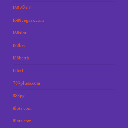
168 สล็อต
1688vegasx.com
168slot
188bet
188betth
1xbit1
789pluss.com
888pg
8lots.com
8lots.com