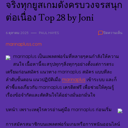
จริงทุกยูสเกมดังครบวงจรสนุก
ต่อเนื่อง Top 28 by Joni
บน
6 ตุลาคม 2025
PAUL HAYES
ปิดความเห็น
MA
marinapluss.com
สมั
14
ธัน
marinaplus เป็นแพลตฟอร์มที่หลายๆคนกำลังให้ความ
MA
สนใจ เนื้อหานี้จะสรุปทุกๆสิ่งทุกๆอย่างตั้งแต่การตระ
สมั
เตรียมก่อนสมัคร แนวทาง marinaplus สมัคร แบบทีละ
โบน
เข้า
ลำดับขั้นตอน แนวปฏิบัติเมื่อ
marinaplus
เข้าระบบ และก็
จริง
คำชี้แจงเกี่ยวกับ marinaplus เครดิตฟรี เพื่อช่วยให้คุณรู้
ทุก
เรื่องข้อจำกัดและตัดสินใจได้อย่างมั่นอกมั่นใจ
ยู
ส
เกม
บทนำ: เพราะเหตุไรควรอ่านคู่มือ marinaplus ก่อนเริ่ม
ดัง
คร
การสมัครสมาชิกบนแพลตฟอร์มเกมหรือการพนันออนไลน์
วงจ