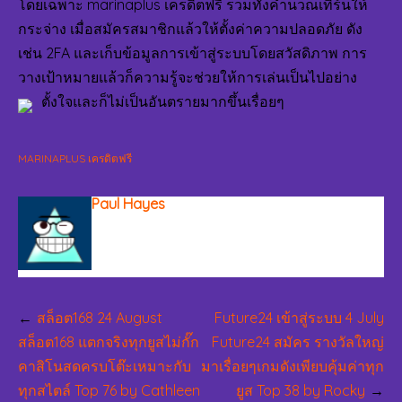
โดยเฉพาะ marinaplus เครดิตฟรี รวมทั้งคำนวณเทิร์นให้
กระจ่าง เมื่อสมัครสมาชิกแล้วให้ตั้งค่าความปลอดภัย ดัง
เช่น 2FA และเก็บข้อมูลการเข้าสู่ระบบโดยสวัสดิภาพ การ
วางเป้าหมายแล้วก็ความรู้จะช่วยให้การเล่นเป็นไปอย่าง
ตั้งใจและก็ไม่เป็นอันตรายมากขึ้นเรื่อยๆ
MARINAPLUS เครดิตฟรี
Paul Hayes
แนะแนว
สล็อต168 24 August
Future24 เข้าสู่ระบบ 4 July
เรื่อง
สล็อต168 แตกจริงทุกยูสไม่กั๊ก
Future24 สมัคร รางวัลใหญ่
คาสิโนสดครบโต๊ะเหมาะกับ
มาเรื่อยๆเกมดังเพียบคุ้มค่าทุก
ทุกสไตล์ Top 76 by Cathleen
ยูส Top 38 by Rocky