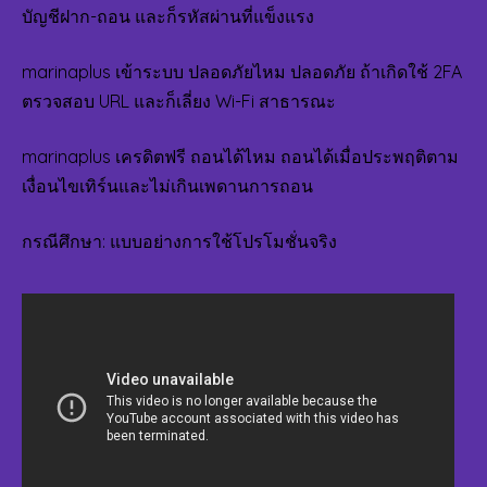
บัญชีฝาก-ถอน และก็รหัสผ่านที่แข็งแรง
marinaplus เข้าระบบ ปลอดภัยไหม ปลอดภัย ถ้าเกิดใช้ 2FA
ตรวจสอบ URL และก็เลี่ยง Wi-Fi สาธารณะ
marinaplus เครดิตฟรี ถอนได้ไหม ถอนได้เมื่อประพฤติตาม
เงื่อนไขเทิร์นและไม่เกินเพดานการถอน
กรณีศึกษา: แบบอย่างการใช้โปรโมชั่นจริง