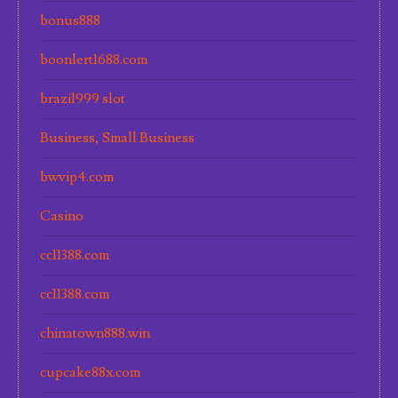
bonus888
boonlert1688.com
brazil999 slot
Business, Small Business
bwvip4.com
Casino
cc11388.com
cc11388.com
chinatown888.win
cupcake88x.com