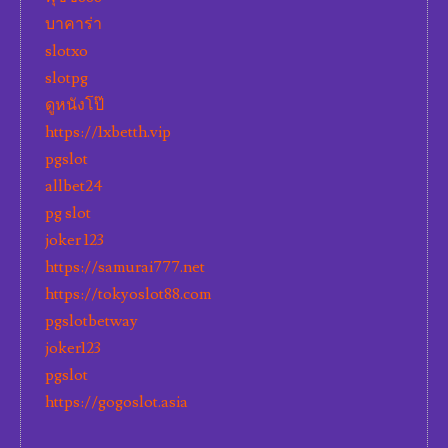
บาคาร่า
slotxo
slotpg
ดูหนังโป๊
https://1xbetth.vip
pgslot
allbet24
pg slot
joker 123
https://samurai777.net
https://tokyoslot88.com
pgslotbetway
joker123
pgslot
https://gogoslot.asia