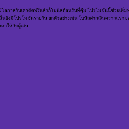
กาสรับเครดิตฟรีแล้วก็โบนัสต้อนรับที่คุ้ม โปรโมชั่นนี้ช่วยเพิ่ม
ั้นยังมีโปรโมชั่นรายวัน ยกตัวอย่างเช่น โบนัสฝากเงินคราวแรกข
าให้กับผู้เล่น