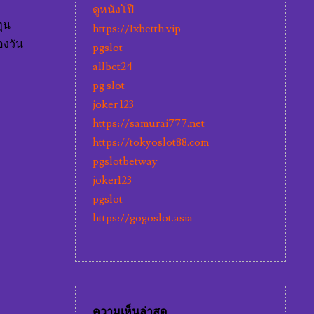
ดูหนังโป๊
ทุน
https://1xbetth.vip
องวัน
pgslot
allbet24
pg slot
joker 123
https://samurai777.net
https://tokyoslot88.com
pgslotbetway
joker123
pgslot
https://gogoslot.asia
ความเห็นล่าสุด