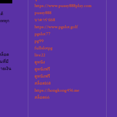
https://www.pussy888play.com
pussy888
ด้
บาคาร่า168
บาททุก
https://www.pgslot.golf
pgslot77
pg99
fullslotpg
สล็อต
live22
ที่มี
ดูหนัง
่ายเงิน
ดูหนังฟรี
ดูหนังฟรี
สล็อต168
https://hongkong456.me
สล็อต66