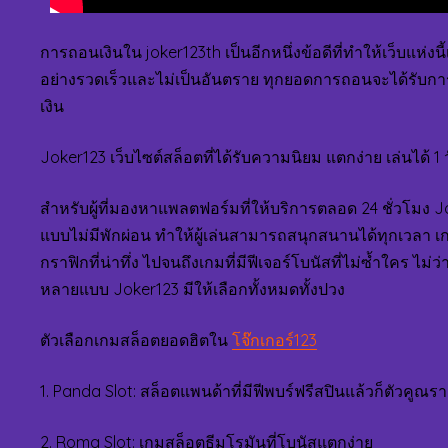
การถอนเงินใน joker123th เป็นอีกหนึ่งข้อดีที่ทำให้เว็บแห่งนี
อย่างรวดเร็วและไม่เป็นอันตราย ทุกยอดการถอนจะได้รับการรับร
เงิน
Joker123 เว็บไซต์สล็อตที่ได้รับความนิยม แตกง่าย เล่นได้ 1 
สำหรับผู้ที่มองหาแพลตฟอร์มที่ให้บริการตลอด 24 ชั่วโมง J
แบบไม่มีพักผ่อน ทำให้ผู้เล่นสามารถสนุกสนานได้ทุกเวลา เก
กราฟิกที่น่าทึ่ง ไปจนถึงเกมที่มีฟีเจอร์โบนัสที่ไม่ซ้ำใคร ไ
หลายแบบ Joker123 มีให้เลือกทั้งหมดทั้งปวง
ตัวเลือกเกมสล็อตยอดฮิตใน
โจ๊กเกอร์123
1. Panda Slot: สล็อตแพนด้าที่มีฟีพบร์ฟรีสปินแล้วก็ตัวคูณรา
2. Roma Slot: เกมสล็อตธีมโรมันที่โบนัสแตกง่าย