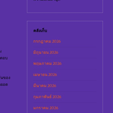
คลังเก็บ
กรกฎาคม 2026
ม
มิถุนายน 2026
ี่ตอบ
พฤษภาคม 2026
เมษายน 2026
พันของ
ุดยอด
มีนาคม 2026
กุมภาพันธ์ 2026
มกราคม 2026