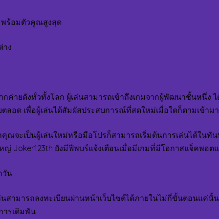
พร้อมตัวคูณสูงสุด
ต่าง
กค่ายดังทั่วทั้งโลก ผู้เล่นสามารถเข้าถึงเกมจากผู้พัฒนาชั้นหนึ่ง ได
ยตลอด เพื่อผู้เล่นได้สัมผัสประสบการณ์ที่สดใหม่เมื่อใดก็ตามเข้ามา
าคุณจะเป็นผู้เล่นใหม่หรือมือโปรก็สามารถเริ่มต้นการเล่นได้ในทัน
หญ่ Joker123th ยังมีฟีพบร์แจ้งเตือนเมื่อมีเกมที่มีโอกาสแจ็คพอต
กวัน
ล่นสามารถลงทะเบียนผ่านหน้าเว็บไซต์ได้ภายในไม่กี่ขั้นตอนแค่นั้น
นการเดิมพัน