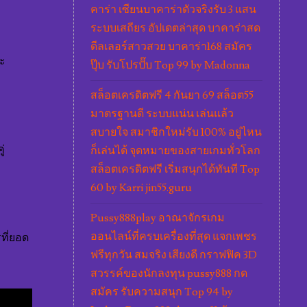
คาร่า เซียนบาคาร่าตัวจริงรับ 3 แสน
ความ
ต้องการ
ระบบเสถียร อัปเดตล่าสุด บาคาร่าสด
LOGIN
ดีลเลอร์สาวสวย บาคาร่า168 สมัคร
JOKER123
าะ
ปุ๊บ รับโปรปั๊บ Top 99 by Madonna
วัน
เกิด
สล็อตเครดิตฟรี 4 กันยา 69 สล็อต55
รับ
300
มาตรฐานดี ระบบแน่น เล่นแล้ว
บาท
สบายใจ สมาชิกใหม่รับ 100% อยู่ไหน
ยิง
่
ก็เล่นได้ จุดหมายของสายเกมทั่วโลก
ปลา
เกม
สล็อตเครดิตฟรี เริ่มสนุกได้ทันที Top
คา
60 by Karri jin55.guru
สิโน
สล็อต
Pussy888play อาณาจักรเกม
ป๊อก
เด้ง
ออนไลน์ที่ครบเครื่องที่สุด แจกเพชร
ที่ยอด
กีฬา
ฟรีทุกวัน สมจริง เสียงดี กราฟฟิค 3D
โจ๊ก
สวรรค์ของนักลงทุน pussy888 กด
เกอร์123
แจก
สมัคร รับความสนุก Top 94 by
เงิน