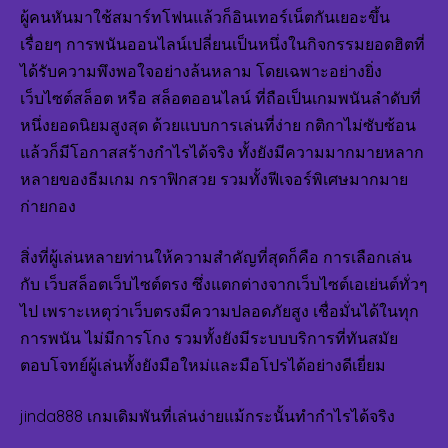
ผู้คนหันมาใช้สมาร์ทโฟนแล้วก็อินเทอร์เน็ตกันเยอะขึ้น
เรื่อยๆ การพนันออนไลน์เปลี่ยนเป็นหนึ่งในกิจกรรมยอดฮิตที่
ได้รับความพึงพอใจอย่างล้นหลาม โดยเฉพาะอย่างยิ่ง
เว็บไซต์สล็อต หรือ สล็อตออนไลน์ ที่ถือเป็นเกมพนันลำดับที่
หนึ่งยอดนิยมสูงสุด ด้วยแบบการเล่นที่ง่าย กติกาไม่ซับซ้อน
แล้วก็มีโอกาสสร้างกำไรได้จริง ทั้งยังมีความมากมายหลาก
หลายของธีมเกม กราฟิกสวย รวมทั้งฟีเจอร์พิเศษมากมาย
ก่ายกอง
สิ่งที่ผู้เล่นหลายท่านให้ความสำคัญที่สุดก็คือ การเลือกเล่น
กับ เว็บสล็อตเว็บไซต์ตรง ซึ่งแตกต่างจากเว็บไซต์เอเย่นต์ทั่วๆ
ไป เพราะเหตุว่าเว็บตรงมีความปลอดภัยสูง เชื่อมั่นได้ในทุก
การพนัน ไม่มีการโกง รวมทั้งยังมีระบบบริการที่ทันสมัย
ตอบโจทย์ผู้เล่นทั้งยังมือใหม่และมือโปรได้อย่างดีเยี่ยม
jinda888 เกมเดิมพันที่เล่นง่ายแม้กระนั้นทำกำไรได้จริง