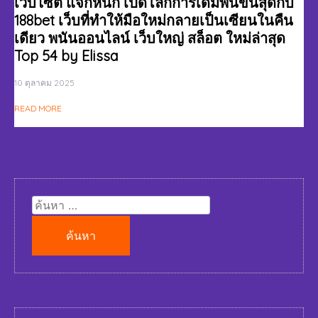
เว็บไซต์ แจกหนัก เปิดโลกการเดิมพันขั้นสุดกับ
188bet เว็บที่ทำให้มือใหม่กลายเป็นเซียนในคืน
เดียว พนันออนไลน์ เว็บใหญ่ สล็อต ใหม่ล่าสุด
Top 54 by Elissa
10 ตุลาคม 2025
READ MORE
ค้นหา
สำหรับ: