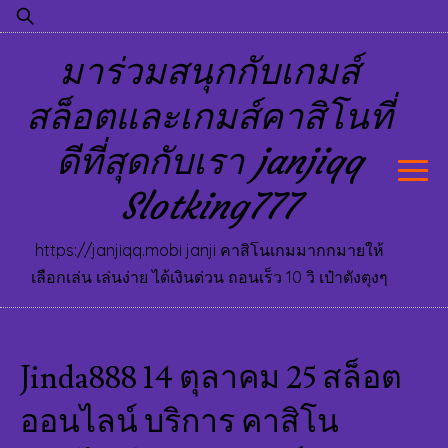
Skip
ค้นหา
to
สำหรับ:
มาร่วมสนุกกับเกมส์
content
สล็อตและเกมส์คาสิโนที่
ดีที่สุดกับเรา janjiqq
Slotking777
https://janjiqq.mobi janji คาสิโนเกมมากกมายให้
เลือกเล่น เล่นง่าย ได้เงินด่วน ถอนเร็ว 10 วิ เป๋าตังตุงๆ
Jinda888 14 ตุลาคม 25 สล็อต
ออนไลน์ บริการ คาสิโน