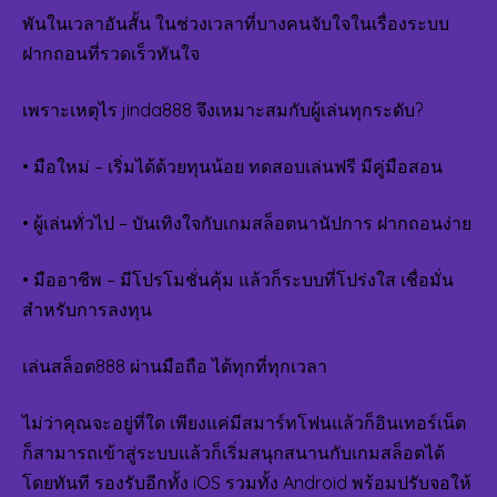
พันในเวลาอันสั้น ในช่วงเวลาที่บางคนจับใจในเรื่องระบบ
ฝากถอนที่รวดเร็วทันใจ
เพราะเหตุไร jinda888 จึงเหมาะสมกับผู้เล่นทุกระดับ?
• มือใหม่ – เริ่มได้ด้วยทุนน้อย ทดสอบเล่นฟรี มีคู่มือสอน
• ผู้เล่นทั่วไป – บันเทิงใจกับเกมสล็อตนานัปการ ฝากถอนง่าย
• มืออาชีพ – มีโปรโมชั่นคุ้ม แล้วก็ระบบที่โปร่งใส เชื่อมั่น
สำหรับการลงทุน
เล่นสล็อต888 ผ่านมือถือ ได้ทุกที่ทุกเวลา
ไม่ว่าคุณจะอยู่ที่ใด เพียงแค่มีสมาร์ทโฟนแล้วก็อินเทอร์เน็ต
ก็สามารถเข้าสู่ระบบแล้วก็เริ่มสนุกสนานกับเกมสล็อตได้
โดยทันที รองรับอีกทั้ง iOS รวมทั้ง Android พร้อมปรับจอให้