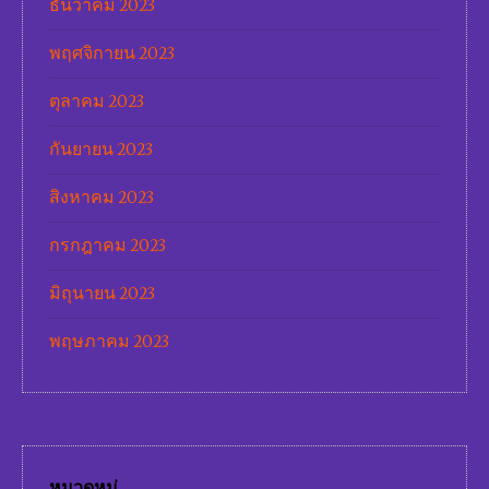
ธันวาคม 2023
พฤศจิกายน 2023
ตุลาคม 2023
กันยายน 2023
สิงหาคม 2023
กรกฎาคม 2023
มิถุนายน 2023
พฤษภาคม 2023
หมวดหมู่