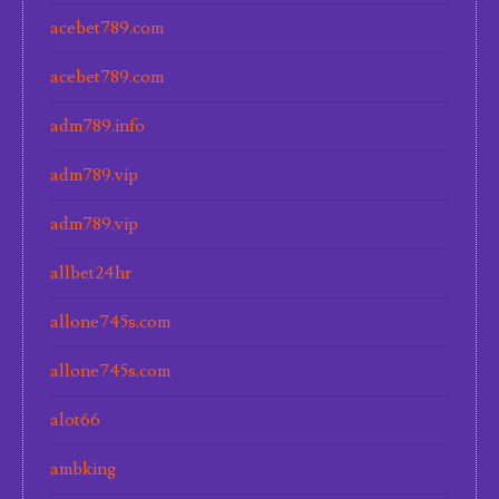
acebet789.com
acebet789.com
adm789.info
adm789.vip
adm789.vip
allbet24hr
allone745s.com
allone745s.com
alot66
ambking