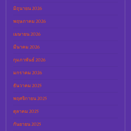
มิถุนายน 2026
พฤษภาคม 2026
เมษายน 2026
มีนาคม 2026
กุมภาพันธ์ 2026
มกราคม 2026
ธันวาคม 2025
พฤศจิกายน 2025
ตุลาคม 2025
กันยายน 2025