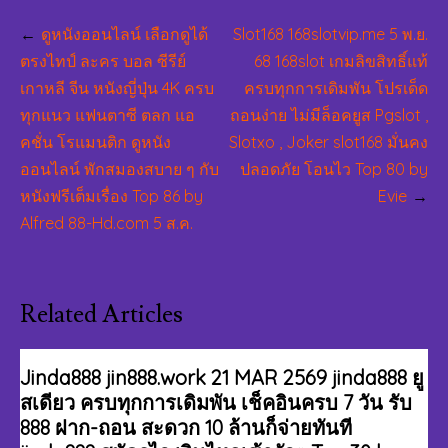
แนะแนว
ดูหนังออนไลน์ เลือกดูได้
Slot168 168slotvip.me 5 พ.ย.
เรื่อง
ตรงไทป์ ละคร บอล ซีรีย์
68 168slot เกมลิขสิทธิ์แท้
เกาหลี จีน หนังญี่ปุ่น 4K ครบ
ครบทุกการเดิมพัน โปรเด็ด
ทุกแนว แฟนตาซี ตลก แอ
ถอนง่าย ไม่มีล็อคยูส Pgslot ,
คชั่น โรแมนติก ดูหนัง
Slotxo , Joker slot168 มั่นคง
ออนไลน์ พักสมองสบาย ๆ กับ
ปลอดภัย โอนไว Top 80 by
หนังฟรีเต็มเรื่อง Top 86 by
Evie
Alfred 88-Hd.com 5 ส.ค.
Related Articles
Jinda888 jin888.work 21 MAR 2569 jinda888 ยู
สเดียว ครบทุกการเดิมพัน เช็คอินครบ 7 วัน รับ
888 ฝาก-ถอน สะดวก 10 ล้านก็จ่ายทันที