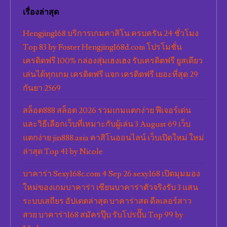
เรื่องล่าสุด
Hengjing168 บริการเกมคาสิโน ครบครัน 24 ชั่วโมง
Top 83 by Foster Hengjing168d.com โปรโมชั่น
เครดิตฟรี 100% กล่องสุ่มเฮงเฮง รับเครดิตฟรี ยูสเดียว
เล่นได้ทุกเกม เครดิตฟรี แจก เครดิตฟรี เยอะที่สุด 29
กันยา 2569
สล็อต888 สล็อต 2026 รวมเกมแตกง่าย ฟีเจอร์เด่น
และวิธีเลือกเว็บที่เหมาะกับผู้เล่น 3 August 69 เว็บ
แตกง่าย jin888.asia คาสิโนออนไลน์ เว็บเปิดใหม่ ใหม่
ล่าสุด Top 41 by Nicole
บาคาร่า Sexy168c.com 4 Sep 26 sexy168 เปิดมุมมอง
ใหม่ของเกมบาคาร่า เซียนบาคาร่าตัวจริงรับ 3 แสน
ระบบเสถียร อัปเดตล่าสุด บาคาร่าสด ดีลเลอร์สาว
สวย บาคาร่า168 สมัครปุ๊บ รับโปรปั๊บ Top 99 by