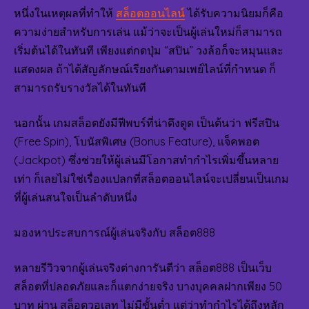
หนึ่งในเหตุผลที่ทำให้
สล็อตออนไลน์
ได้รับความนิยมก็คือ
ความง่ายสำหรับการเล่น แม้ว่าจะเป็นผู้เล่นใหม่ก็สามารถ
เริ่มต้นได้ในทันที เพียงแต่กดปุ่ม “สปิน” วงล้อก็จะหมุนและ
แสดงผล ถ้าได้สัญลักษณ์เรียงกันตามเพย์ไลน์ที่กำหนด ก็
สามารถรับรางวัลได้ในทันที
นอกนั้น เกมสล็อตยังมีฟีพบร์ที่น่าดึงดูด เป็นต้นว่า ฟรีสปิน
(Free Spin), โบนัสพิเศษ (Bonus Feature), แจ็คพอต
(Jackpot) ซึ่งช่วยให้ผู้เล่นมีโอกาสทำกำไรเพิ่มขึ้นหลาย
เท่า ก็เลยไม่ใช่เรื่องแปลกที่สล็อตออนไลน์จะเปลี่ยนเป็นเกม
ที่ผู้เล่นสนใจเป็นลำดับหนึ่ง
มองหาประสบการณ์ผู้เล่นจริงกับ สล็อต888
หลายรีวิวจากผู้เล่นจริงต่างการันตีว่า สล็อต888 เป็นเว็บ
สล็อตที่ปลอดภัยและก็แตกง่ายจริง บางบุคคลฝากเพียง 50
บาท ผ่าน สล็อตวอเลท ไม่มีขั้นต่ำ แต่ว่าทำกำไรได้ถึงหลัก