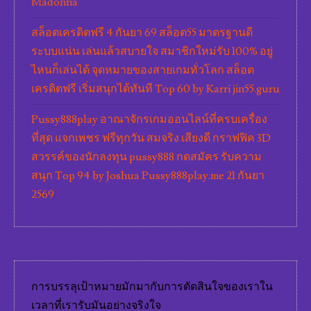
Madonna
สล็อตเครดิตฟรี 4 กันยา 69 สล็อต55 มาตรฐานดี
ระบบแน่น เล่นแล้วสบายใจ สมาชิกใหม่รับ 100% อยู่
ไหนก็เล่นได้ จุดหมายของสายเกมทั่วโลก สล็อต
เครดิตฟรี เริ่มสนุกได้ทันที Top 60 by Karri jin55.guru
Pussy888play อาณาจักรเกมออนไลน์ที่ครบเครื่อง
ที่สุด แจกเพชร ฟรีทุกวัน สมจริง เสียงดี กราฟฟิค 3D
สวรรค์ของนักลงทุน pussy888 กดสมัคร รับความ
สนุก Top 94 by Joshua Pussy888play.me 21 กันยา
2569
การบรรลุเป้าหมายมักมากับการตัดสินใจของเราใน
เวลาที่เรารับมันอย่างจริงใจ