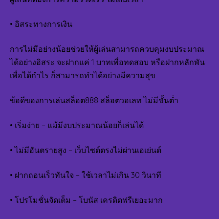
• อิสระทางการเงิน
การไม่มีอย่างน้อยช่วยให้ผู้เล่นสามารถควบคุมงบประมาณ
ได้อย่างอิสระ จะฝากแค่ 1 บาทเพื่อทดสอบ หรือฝากหลักพัน
เพื่อได้กำไร ก็สามารถทำได้อย่างมีความสุข
ข้อดีของการเล่นสล็อต888 สล็อตวอเลท ไม่มีขั้นต่ำ
• เริ่มง่าย – แม้มีงบประมาณน้อยก็เล่นได้
• ไม่มีอันตรายสูง – เว็บไซต์ตรงไม่ผ่านเอเย่นต์
• ฝากถอนเร็วทันใจ – ใช้เวลาไม่เกิน 30 วินาที
• โปรโมชั่นจัดเต็ม – โบนัส เครดิตฟรีเยอะมาก