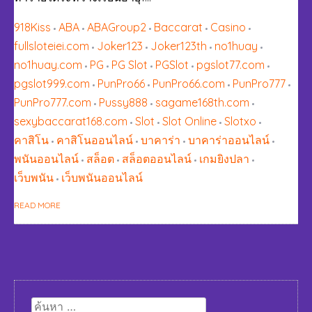
918Kiss
ABA
ABAGroup2
Baccarat
Casino
fullsloteiei.com
Joker123
Joker123th
no1huay
no1huay.com
PG
PG Slot
PGSlot
pgslot77.com
pgslot999.com
PunPro66
PunPro66.com
PunPro777
PunPro777.com
Pussy888
sagame168th.com
sexybaccarat168.com
Slot
Slot Online
Slotxo
คาสิโน
คาสิโนออนไลน์
บาคาร่า
บาคาร่าออนไลน์
พนันออนไลน์
สล็อต
สล็อตออนไลน์
เกมยิงปลา
เว็บพนัน
เว็บพนันออนไลน์
READ MORE
ค้นหา