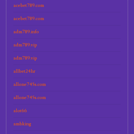
acebet789.com
acebet789.com
adm789.info
adm789.vip
adm789.vip
allbet24hr
allone745s.com
allone745s.com
alot66
ambking