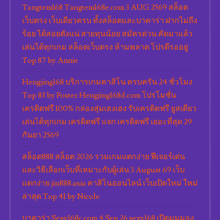
แต
Tangtem168 Tangtem168e.com 3 AUG 2569 สล็อต
บ่อ
เว็บตรง เว็บเดียวครบ ทั้งสล็อตและบาคาร่า ฝากไม่ถึง
TO
ร้อย ได้สอยตังแน่ สายทุนน้อย สมัครด่วน คัดมาแล้ว
81
BY
เล่นได้ทุกเกม สล็อตเว็บตรง ห้ามพลาด โปรดีรออยู่
KE
Top 87 by Annie
PU
Hengjing168 บริการเกมคาสิโน ครบครัน 24 ชั่วโมง
Top 83 by Foster Hengjing168d.com โปรโมชั่น
เครดิตฟรี 100% กล่องสุ่มเฮงเฮง รับเครดิตฟรี ยูสเดียว
เล่นได้ทุกเกม เครดิตฟรี แจก เครดิตฟรี เยอะที่สุด 29
กันยา 2569
สล็อต888 สล็อต 2026 รวมเกมแตกง่าย ฟีเจอร์เด่น
และวิธีเลือกเว็บที่เหมาะกับผู้เล่น 3 August 69 เว็บ
แตกง่าย jin888.asia คาสิโนออนไลน์ เว็บเปิดใหม่ ใหม่
ล่าสุด Top 41 by Nicole
บาคาร่า Sexy168c.com 4 Sep 26 sexy168 เปิดมุมมอง