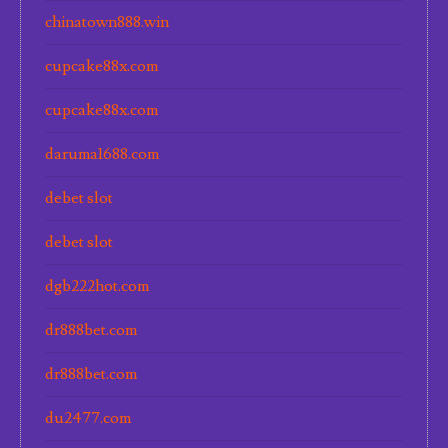
chinatown888.win
cupcake88x.com
cupcake88x.com
daruma1688.com
debet slot
debet slot
dgb222hot.com
dr888bet.com
dr888bet.com
du2477.com