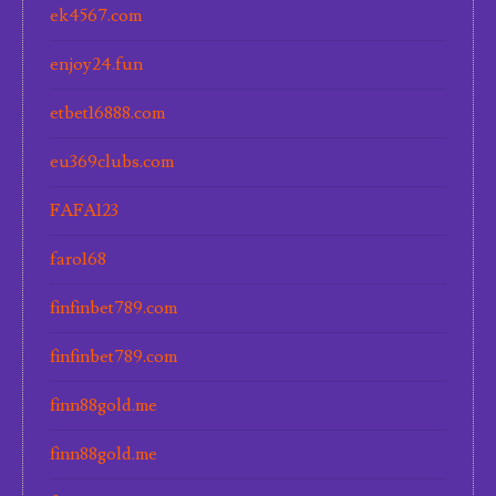
ek4567.com
enjoy24.fun
etbet16888.com
eu369clubs.com
FAFA123
faro168
finfinbet789.com
finfinbet789.com
finn88gold.me
finn88gold.me