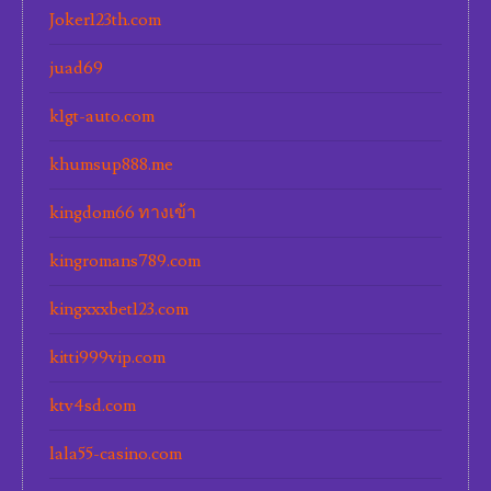
Joker123th.com
juad69
k1gt-auto.com
khumsup888.me
kingdom66 ทางเข้า
kingromans789.com
kingxxxbet123.com
kitti999vip.com
ktv4sd.com
lala55-casino.com