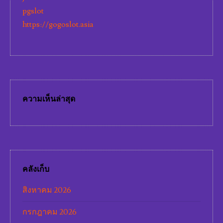
pgslot
https://gogoslot.asia
ความเห็นล่าสุด
คลังเก็บ
สิงหาคม 2026
กรกฎาคม 2026