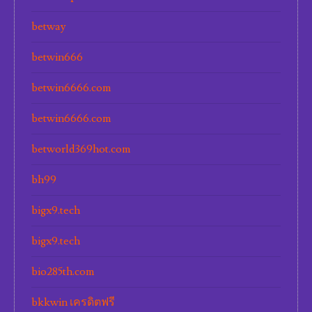
betway
betwin666
betwin6666.com
betwin6666.com
betworld369hot.com
bh99
bigx9.tech
bigx9.tech
bio285th.com
bkkwin เครดิตฟรี