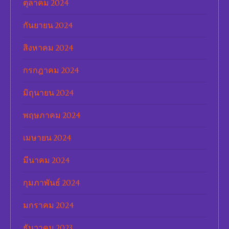
ตุลาคม 2024
กันยายน 2024
สิงหาคม 2024
กรกฎาคม 2024
มิถุนายน 2024
พฤษภาคม 2024
เมษายน 2024
มีนาคม 2024
กุมภาพันธ์ 2024
มกราคม 2024
ธันวาคม 2023