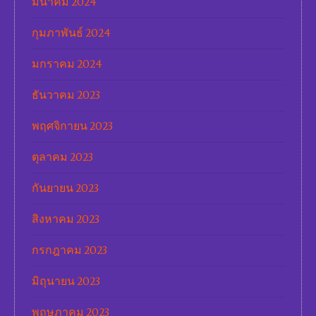
มีนาคม 2024
กุมภาพันธ์ 2024
มกราคม 2024
ธันวาคม 2023
พฤศจิกายน 2023
ตุลาคม 2023
กันยายน 2023
สิงหาคม 2023
กรกฎาคม 2023
มิถุนายน 2023
พฤษภาคม 2023