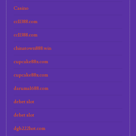
Casino
cc11388.com
cc11388.com
chinatown888.win
cupcake88x.com
cupcake88x.com
daruma1688.com
debet slot
debet slot
dgb222hot.com