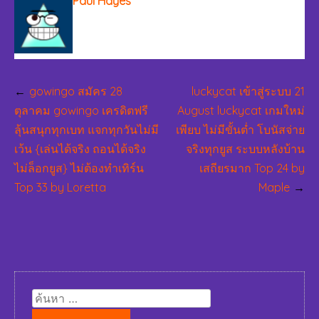
Paul Hayes
แนะแนว
gowingo สมัคร 28
luckycat เข้าสู่ระบบ 21
เรื่อง
ตุลาคม gowingo เครดิตฟรี
August luckycat เกมใหม่
ลุ้นสนุกทุกเบท แจกทุกวันไม่มี
เพียบ ไม่มีขั้นต่ำ โบนัสจ่าย
เว้น {เล่นได้จริง ถอนได้จริง
จริงทุกยูส ระบบหลังบ้าน
ไม่ล็อกยูส} ไม่ต้องทำเทิร์น
เสถียรมาก Top 24 by
Top 33 by Loretta
Maple
ค้นหา
สำหรับ: