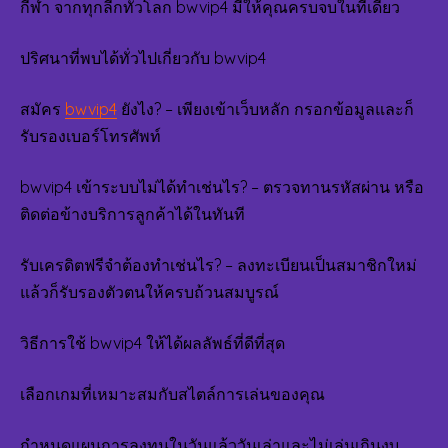
กีฬา จากทุกลีกทั่วโลก bwvip4 มีให้คุณครบจบในที่เดียว
ปริศนาที่พบได้ทั่วไปเกี่ยวกับ bwvip4
สมัคร
bwvip4
ยังไง? – เพียงเข้าเว็บหลัก กรอกข้อมูลและก็
รับรองเบอร์โทรศัพท์
bwvip4 เข้าระบบไม่ได้ทำเช่นไร? – ตรวจทานรหัสผ่าน หรือ
ติดต่อข้างบริการลูกค้าได้ในทันที
รับเครดิตฟรีจำต้องทำเช่นไร? – ลงทะเบียนเป็นสมาชิกใหม่
แล้วก็รับรองตัวตนให้ครบถ้วนสมบูรณ์
วิธีการใช้ bwvip4 ให้ได้ผลลัพธ์ที่ดีที่สุด
เลือกเกมที่เหมาะสมกับสไตล์การเล่นของคุณ
กำหนดแผนการลงทุนในวันแล้ววันเล่าและไม่เล่นเกินงบ