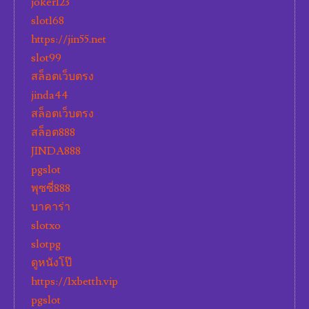
joker123
slot168
https://jin55.net
slot99
สล็อตเว็บตรง
jinda44
สล็อตเว็บตรง
สล็อต888
JINDA888
pgslot
พุซซี่888
บาคาร่า
slotxo
slotpg
ดูหนังโป๊
https://1xbetth.vip
pgslot