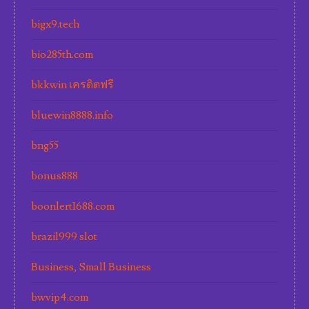
bigx9.tech
bio285th.com
bkkwin เครดิตฟรี
bluewin8888.info
bng55
bonus888
boonlert1688.com
brazil999 slot
Business, Small Business
bwvip4.com