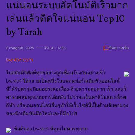
แน่นอนระบบอัตโนมัติเร็วมาก
เล่นแล้วติดใจแน่นอน Top 10
by Tarah
บน
6 กรกฎาคม 2025
PAUL HAYES
ปิดความเห็น
BW
bwvip4.com
สมั
19
AU
ในสมัยดิจิทัลที่ทุกๆอย่างถูกเชื่อมโยงกันอย่างเร็ว
BW
bwvip4 ได้กลายเป็นหนึ่งในแพลตฟอร์มเดิมพันออนไลน์
สล็
ที่ได้รับความนิยมอย่างต่อเนื่อง ด้วยความสะดวก เร็ว และก็
ไม่
ล็อ
ครอบคลุมทุกแบบการเดิมพัน ไม่ว่าจะเป็นคาสิโนสด สล็อต
ยู
กีฬา หรือเกมออนไลน์อื่นๆทำให้เว็บไซต์นี้เป็นด้ามจับตามอง
ส
ของนักเดิมพันมือใหม่และก็มือโปร
แน่
ระบ
อัตโ
ข้อดีของ bwvip4 ที่คุณไม่ควรพลาด
เร็ว