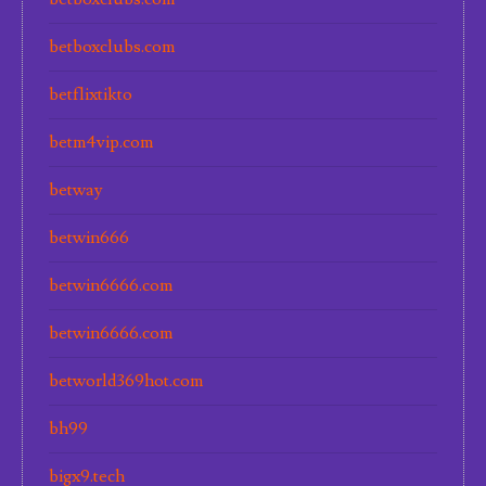
betboxclubs.com
betflixtikto
betm4vip.com
betway
betwin666
betwin6666.com
betwin6666.com
betworld369hot.com
bh99
bigx9.tech