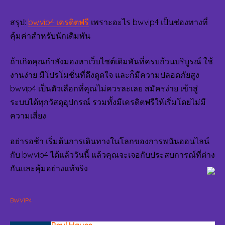
สรุป:
bwvip4 เครดิตฟรี
เพราะอะไร bwvip4 เป็นช่องทางที่
คุ้มค่าสำหรับนักเดิมพัน
ถ้าเกิดคุณกำลังมองหาเว็บไซต์เดิมพันที่ครบถ้วนบริบูรณ์ ใช้
งานง่าย มีโปรโมชั่นที่ดึงดูดใจ และก็มีความปลอดภัยสูง
bwvip4 เป็นตัวเลือกที่คุณไม่ควรละเลย สมัครง่าย เข้าสู่
ระบบได้ทุกวัสดุอุปกรณ์ รวมทั้งมีเครดิตฟรีให้เริ่มโดยไม่มี
ความเสี่ยง
อย่ารอช้า เริ่มต้นการเดินทางในโลกของการพนันออนไลน์
กับ bwvip4 ได้แล้ววันนี้ แล้วคุณจะเจอกับประสบการณ์ที่ต่าง
กันและคุ้มอย่างแท้จริง
BWVIP4