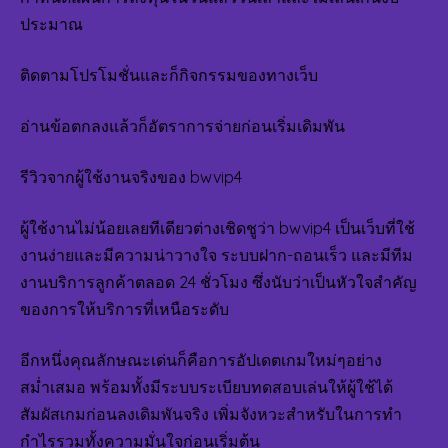
ประมาณ
ติดตามโปรโมชั่นและก็กิจกรรมของทางเว็บ
อ่านข้อตกลงแล้วก็อัตราการจ่ายก่อนเริ่มเดิมพัน
รีวิวจากผู้ใช้งานจริงของ bwvip4
ผู้ใช้งานไม่น้อยเลยทีเดียวต่างเชิดชูว่า bwvip4 เป็นเว็บที่ใช้
งานง่ายและมีความน่าวางใจ ระบบฝาก-ถอนเร็ว และมีทีม
งานบริการลูกค้าตลอด 24 ชั่วโมง ซึ่งนับว่าเป็นหัวใจสำคัญ
ของการให้บริการที่เหนือระดับ
อีกหนึ่งคุณลักษณะเด่นก็คือการอัปเดตเกมใหม่ๆอย่าง
สม่ำเสมอ พร้อมทั้งมีระบบระเบียบทดสอบเล่นให้ผู้ใช้ได้
สัมผัสเกมก่อนลงเดิมพันจริง เพิ่มจังหวะสำหรับในการทำ
กำไรรวมทั้งความมั่นใจก่อนเริ่มต้น