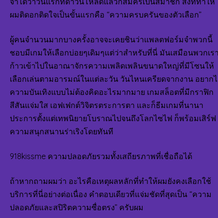
จำได้ว่าวันแรกที่ดาวน์โหลดแล้วก็สมัครเป็นสมาชิก สิ่งที่ทำให้
ผมติดอกติดใจเป็นขั้นแรกคือ “ความครบครันของตัวเลือก”
ผู้คนจำนวนมากบางครั้งอาจจะเคยชินว่าแพลตฟอร์มจำพวกนี้
ชอบมีเกมให้เลือกบ่อยๆเดิมๆแต่ว่าสำหรับที่นี่ มันเสมือนพวกเร
ก้าวเข้าไปในอาณาจักรความเพลิดเพลินขนาดใหญ่ที่มีโซนให้
เลือกเล่นตามอารมณ์ในแต่ละวัน วันไหนเครียดจากงาน อยากไ
ความบันเทิงแบบไม่ต้องคิดอะไรมากมาย เกมสล็อตที่มีกราฟิก
สีสันแจ่มใส เอฟเฟกต์วิจิตรตระการตา และก็ธีมเกมที่นานา
ประการตั้งแต่เทพนิยายโบราณไปจนถึงโลกไซไฟ ก็พร้อมเสิร์ฟ
ความสนุกสนานร่าเริงโดยทันที
918kissme ความปลอดภัยรวมทั้งเสถียรภาพที่เชื่อถือได้
ถ้าหากถามผมว่า อะไรคือเหตุผลหลักที่ทำให้ผมยังคงเลือกใช้
บริการที่นี่อย่างต่อเนื่อง คำตอบเดียวที่แจ่มชัดที่สุดเป็น “ความ
ปลอดภัยและสปิริตความซื่อตรง” ครับผม