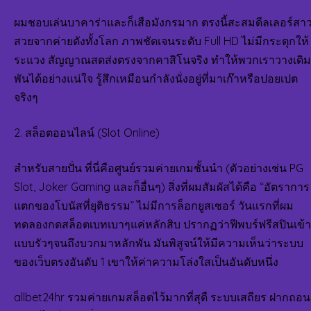
ผมชอบเล่นบาคาร่าและก็เสือมังกรมาก ตรงนี้สะสมดีลเลอร์สา
สวยจากค่ายดังทั้งโลก ภาพชัดเจนระดับ Full HD ไม่มีกระตุกให้
ระแวง สัญญาณสดส่งตรงจากคาสิโนจริง ทำให้พวกเราวางเดิม
พันได้อย่างแน่ใจ รู้สึกเหมือนกำลังนั่งอยู่ที่มาเก๊าหรือปอยเปต
จริงๆ
2. สล็อตออนไลน์ (Slot Online)
สำหรับสายปั่น ที่นี่คือศูนย์รวมค่ายเกมชั้นนำ (ตัวอย่างเช่น PG
Slot, Joker Gaming และก็อื่นๆ) สิ่งที่ผมสัมผัสได้คือ “อัตราการ
แตกของโบนัสที่ยุติธรรม” ไม่มีการล็อกยูสเซอร์ วันแรกที่ผม
ทดลองกดสล็อตเบทเบาๆแค่หลักสิบ ปรากฏว่าฟีพบร์ฟรีสปินเข้า
แบบรัวๆจนถึงบวกมาหลักพัน มันพิสูจน์ให้มีความเห็นว่าระบบ
ของเว็บตรงอันดับ 1 เขาให้ค่าความโล่งใสเป็นอันดับหนึ่ง
allbet24hr รวมค่ายเกมสล็อตไว้มากที่สุดื ระบบเสถียร ฝากถอน