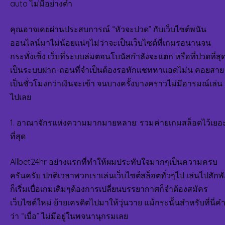
auto ไม่มีอย่างต่ำ
คุณอาจเคยผ่านประสบการณ์ “หัวจะปวด” กับเว็บไซต์พนัน
ออนไลน์มาไม่น้อยแน่ๆไม่ว่าจะเป็นเว็บไซต์ที่เกมรอนานจน
กระทั่งเซ็ง เว็บที่ระบบล่มตอนโบนัสกำลังจะแตก หรือที่ปวดที่สุ
เป็นระบบฝาก-ถอนที่จำเป็นต้องรอทักแชทหาแอดไม่น คอยสาย
เป็นชั่วโมงกว่าเงินจะเข้า จนบางครั้งบางคราวไม่มีอารมณ์เล่น
ไปเลย
1. อาณาจักรแห่งความมากมายหลาย: รวมค่ายเกมสล็อตไว้เยอ
ที่สุด
Allbet24hr อย่างแรกที่ทำให้ผมประทับใจมากๆเป็นความครบ
ครันครับ ปกติเวลาพวกเราเล่นเว็บไซต์สล็อตทั่วๆไป เล่นไปสักพ
ก็เริ่มเบื่อเกมเดิมๆต้องการเปลี่ยนบรรยากาศก็จำต้องสมัคร
เว็บไซต์ใหม่ ย้ายเครดิตไปมาให้วุ่นวาย แม้กระนั้นสำหรับที่นี่ค
ว่า “เบื่อ” ไม่มีอยู่ในพจนานุกรมเลย