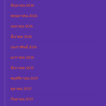
มิถุนายน 2026
พฤษภาคม 2026
เมษายน 2026
มีนาคม 2026
กุมภาพันธ์ 2026
มกราคม 2026
ธันวาคม 2025
พฤศจิกายน 2025
ตุลาคม 2025
กันยายน 2025