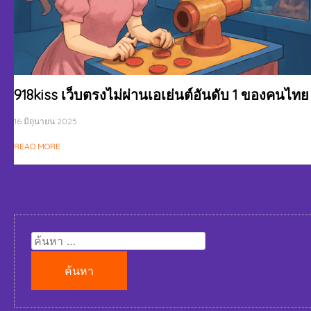
918kiss เว็บตรงไม่ผ่านเอเย่นต์อันดับ 1 ของคนไทย
16 มิถุนายน 2025
READ MORE
ค้นหา
สำหรับ: