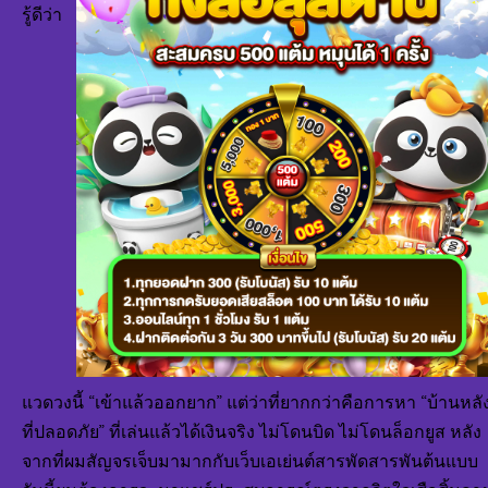
รู้ดีว่า
แวดวงนี้ “เข้าแล้วออกยาก” แต่ว่าที่ยากกว่าคือการหา “บ้านหลั
ที่ปลอดภัย” ที่เล่นแล้วได้เงินจริง ไม่โดนบิด ไม่โดนล็อกยูส หลัง
จากที่ผมสัญจรเจ็บมามากกับเว็บเอเย่นต์สารพัดสารพันต้นแบบ