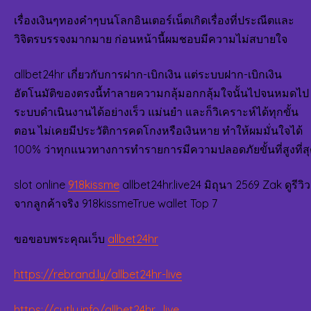
เรื่องเงินๆทองคำๆบนโลกอินเตอร์เน็ตเกิดเรื่องที่ประณีตและ
วิจิตรบรรจงมากมาย ก่อนหน้านี้ผมชอบมีความไม่สบายใจ
allbet24hr เกี่ยวกับการฝาก-เบิกเงิน แต่ระบบฝาก-เบิกเงิน
อัตโนมัติของตรงนี้ทำลายความกลุ้มอกกลุ้มใจนั้นไปจนหมดไป
ระบบดำเนินงานได้อย่างเร็ว แม่นยำ และก็วิเคราะห์ได้ทุกขั้น
ตอน ไม่เคยมีประวัติการคดโกงหรือเงินหาย ทำให้ผมมั่นใจได้
100% ว่าทุกแนวทางการทำรายการมีความปลอดภัยขั้นที่สูงที่ส
slot online
918kissme
allbet24hr.live24 มิถุนา 2569 Zak ดูรีวิว
จากลูกค้าจริง 918kissmeTrue wallet Top 7
ขอขอบพระคุณเว็บ
allbet24hr
https://rebrand.ly/allbet24hr-live
https://cutly.info/allbet24hr_live