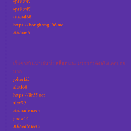
ดูหนังฟรี
ดูหนังฟรี
สล็อต168
https://hongkong456.me
สล็อต66
เว็บคาสิโนน่าเล่น ทั้ง
สล็อต
และ
บาคาร่า
ตึงจริงแตกบ่อย
มาก
joker123
slot168
https://jin55.net
slot99
สล็อตเว็บตรง
jinda44
สล็อตเว็บตรง