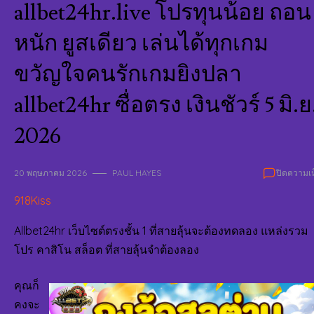
allbet24hr.live โปรทุนน้อย ถอน
หนัก ยูสเดียว เล่นได้ทุกเกม
ขวัญใจคนรักเกมยิงปลา
allbet24hr ซื่อตรง เงินชัวร์ 5 มิ.ย
2026
20 พฤษภาคม 2026
PAUL HAYES
ปิดความเห
918Kiss
Allbet24hr เว็บไซต์ตรงชั้น 1 ที่สายลุ้นจะต้องทดลอง แหล่งรวม
โปร คาสิโน สล็อต ที่สายลุ้นจำต้องลอง
คุณก็
คงจะ