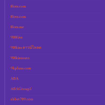
8lots.com
8lots.com
8lots.me
918Kiss
918kiss ดาวน์โหลด
918kissauto
9kpluss.com
ABA
ABAGroup2
abbet789.com