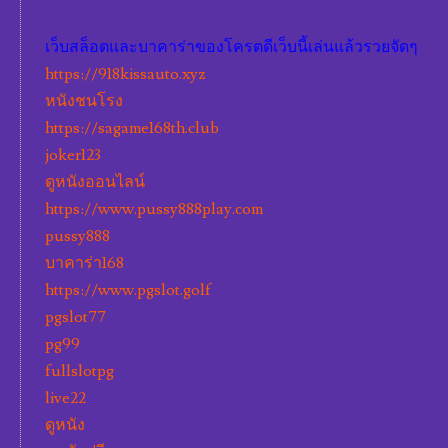
เว็บสล็อตและบาคาร่าของโครตดีเว็บนี้เล่นแล้วรวยจัดๆ
https://918kissauto.xyz
หนังชนโรง
https://sagame168th.club
joker123
ดูหนังออนไลน์
https://www.pussy888play.com
pussy888
บาคาร่า168
https://www.pgslot.golf
pgslot77
pg99
fullslotpg
live22
ดูหนัง