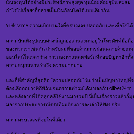
เงินลงทุนได้อย่างมีประสิทธิภาพสูงสุด ทุนน้อยค่อยๆปั้น สะสม
กำไรไปเรื่อยๆก็กลายเป็นเงินก้อนโตได้แบบเดียวกัน
918kissme ความเบิกบานใจที่ครบวงจร ปลอดภัย และเชื่อใจได้
ความบันเทิงรูปแบบต่างๆก็ถูกย่อส่วนลงมาอยู่ในโทรศัพท์มือถือ
ของพวกเราเช่นกัน สำหรับผมที่ชอบด้านการผ่อนคลายด้วยเกม
ออนไลน์ในเวลาว่าง การมองหาแพลตฟอร์มที่ตอบปัญหาอีกทั้ง
ความสนุกสนานร่าเริง ความมากมาย
และก็ที่สำคัญที่สุดคือ “ความปลอดภัย” นับว่าเป็นปัญหาใหญ่ที่
ต้องเลือกอย่างพิถีพิถัน จนตราบเท่าผมได้มาเจอกับ allbet24hr
และหลังจากที่ได้คลุกคลีใช้งานมาร่วมปี นี่เป็นเรื่องราวแล้วก็มุ
มองจากประสบการณ์ตรงที่ผมต้องการจะเล่าให้ฟังขอรับ
ความครบวงจรที่จบในที่เดียว