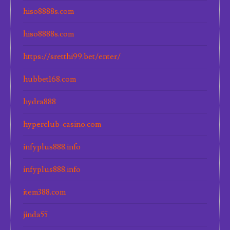
hiso8888s.com
hiso8888s.com
https://sretthi99.bet/enter/
hubbet168.com
hydra888
hyperclub-casino.com
infyplus888.info
infyplus888.info
item388.com
jinda55