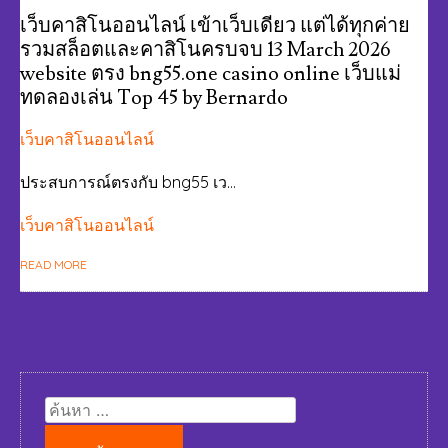
เว็บ
เว็บคาสิโนออนไลน์ เข้าเว็บเดียว แต่ได้ทุกค่าย
คา
รวมสล็อตและคาสิโนครบจบ 13 March 2026
สิ
โน
website ตรง bng55.one casino online เว็บแม่
ออน
ทดลองเล่น Top 45 by Bernardo
เข้า
เว็บ
เว็บคาสิโนออนไลน์
เดีย
แต่
ประสบการณ์ตรงกับ bng55 เว…
ได้
ทุก
เว็บคาสิโนออนไลน์
ค่า
รวม
READ MORE
สล็
และ
คา
สิ
โน
คร
จบ
ค้นหา
13
MA
สำหรับ:
20