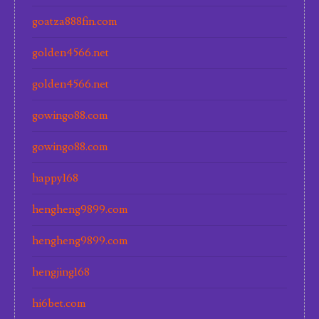
goatza888fin.com
golden4566.net
golden4566.net
gowingo88.com
gowingo88.com
happy168
hengheng9899.com
hengheng9899.com
hengjing168
hi6bet.com