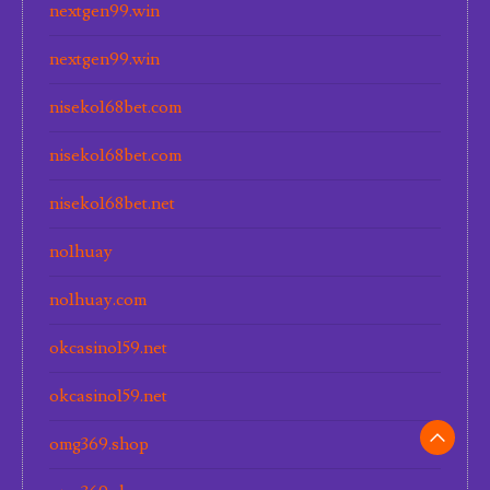
nextgen99.win
nextgen99.win
niseko168bet.com
niseko168bet.com
niseko168bet.net
no1huay
no1huay.com
okcasino159.net
okcasino159.net
omg369.shop