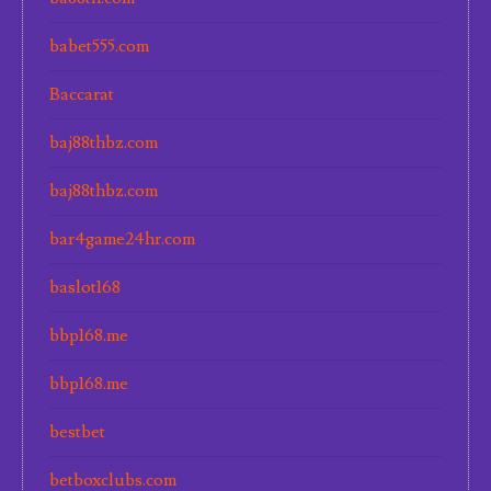
babet555.com
Baccarat
baj88thbz.com
baj88thbz.com
bar4game24hr.com
baslot168
bbp168.me
bbp168.me
bestbet
betboxclubs.com