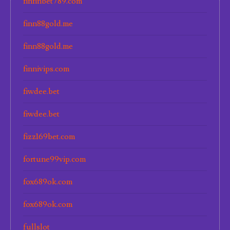
finfinbet789.com
finn88gold.me
finn88gold.me
finnivips.com
fiwdee.bet
fiwdee.bet
fizz169bet.com
fortune99vip.com
fox689ok.com
fox689ok.com
fullslot