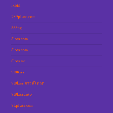
1xbit1
789pluss.com
888pg
8lots.com
8lots.com
8lots.me
918Kiss
918kiss ดาวน์โหลด
918kissauto
9kpluss.com