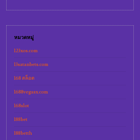
หมวดหมู่
123xos.com
13satanbets.com
168 สล็อต
1688vegasx.com
168slot
188bet
188betth