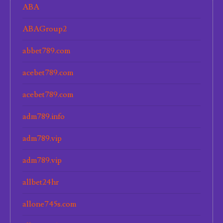
ABA
ABAGroup2
abbet789.com
acebet789.com
acebet789.com
adm789.info
adm789.vip
adm789.vip
allbet24hr
allone745s.com