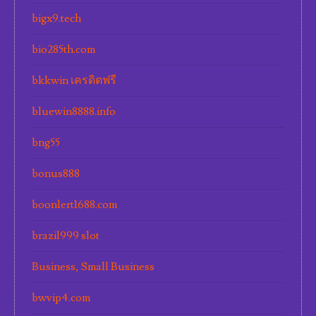
bigx9.tech
bio285th.com
bkkwin เครดิตฟรี
bluewin8888.info
bng55
bonus888
boonlert1688.com
brazil999 slot
Business, Small Business
bwvip4.com