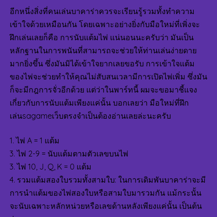
อีกหนึ่งสิ่งที่คนเล่นบาคาร่าควรจะเรียนรู้รวมทั้งทำความ
เข้าใจด้วยเหมือนกัน โดยเฉพาะอย่างยิ่งกับมือใหม่ที่เพิ่งจะ
ฝึกเล่นเลยก็คือ การนับแต้มไพ่ แน่นอนนะครับว่า มันเป็น
หลักฐานในการพนันที่สามารถจะช่วยให้ท่านเล่นง่ายดาย
มากยิ่งขึ้น ซึ่งมันมิได้เข้าใจยากเลยขอรับ การเข้าใจแต้ม
ของไพ่จะช่วยทำให้คุณไม่สับสนเวลามีการเปิดไพ่เพิ่ม ซึ่งมัน
ก็จะมีกฎการจั่วอีกด้วย แต่ว่าในพาร์ทนี้ ผมจะขอมาชี้แจง
เกี่ยวกับการนับแต้มเพียงแค่นั้น บอกเลยว่า มือใหม่ที่ฝึก
เล่นsagameเว็บตรงจำเป็นต้องอ่านเลยล่ะนะครับ
1. ไพ่ A = 1 แต้ม
3. ไพ่ 2-9 = นับแต้มตามตัวเลขบนไพ่
3. ไพ่ 10, J, Q, K = 0 แต้ม
4. รวมแต้มสองใบรวมทั้งสามใบ: ในการเดิมพันบาคาร่าจะมี
การนำแต้มของไพ่สองใบหรือสามใบมารวมกัน แม้กระนั้น
จะนับเฉพาะหลักหน่วยหรือเลขด้านหลังเพียงแค่นั้น เป็นต้น