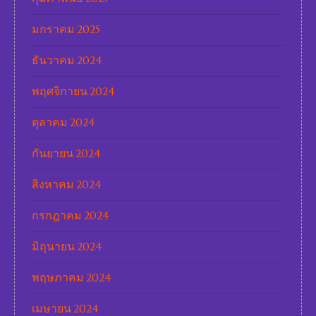
มกราคม 2025
ธันวาคม 2024
พฤศจิกายน 2024
ตุลาคม 2024
กันยายน 2024
สิงหาคม 2024
กรกฎาคม 2024
มิถุนายน 2024
พฤษภาคม 2024
เมษายน 2024