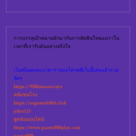
การบรรลุเป้าหมายมักมากับการตัดสินใจของเราใน
เวลาที่เรารับมันอย่างจริงใจ
เว็บสล็อตและบาคาร่าของโครตดีเว็บนี้เล่นแล้วรวย
จัดๆ
https://918kissauto.xyz
หนังชนโรง
https://sagame168th.club
joker123
ดูหนังออนไลน์
https://www.pussy888play.com
pussy888