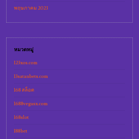
พฤษภาคม 2023
หมวดหมู่
123xos.com
13satanbets.com
168 สล็อต
1688vegasx.com
168slot
188bet