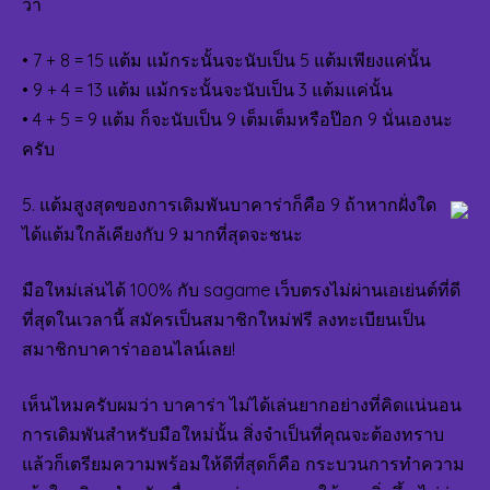
ว่า
• 7 + 8 = 15 แต้ม แม้กระนั้นจะนับเป็น 5 แต้มเพียงแค่นั้น
• 9 + 4 = 13 แต้ม แม้กระนั้นจะนับเป็น 3 แต้มแค่นั้น
• 4 + 5 = 9 แต้ม ก็จะนับเป็น 9 เต็มเต็มหรือป๊อก 9 นั่นเองนะ
ครับ
5. แต้มสูงสุดของการเดิมพันบาคาร่าก็คือ 9 ถ้าหากฝั่งใด
ได้แต้มใกล้เคียงกับ 9 มากที่สุดจะชนะ
มือใหม่เล่นได้ 100% กับ sagame เว็บตรงไม่ผ่านเอเย่นต์ที่ดี
ที่สุดในเวลานี้ สมัครเป็นสมาชิกใหม่ฟรี ลงทะเบียนเป็น
สมาชิกบาคาร่าออนไลน์เลย!
เห็นไหมครับผมว่า บาคาร่า ไม่ได้เล่นยากอย่างที่คิดแน่นอน
การเดิมพันสำหรับมือใหม่นั้น สิ่งจำเป็นที่คุณจะต้องทราบ
แล้วก็เตรียมความพร้อมให้ดีที่สุดก็คือ กระบวนการทำความ