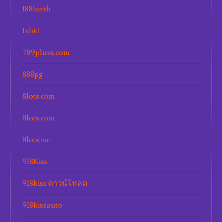
188betth
1xbit1
789pluss.com
888pg
8lots.com
8lots.com
8lots.me
918Kiss
918kiss ดาวน์โหลด
918kissauto