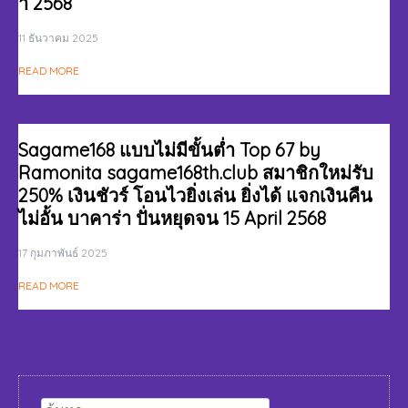
า 2568
11 ธันวาคม 2025
READ MORE
Sagame168 แบบไม่มีขั้นต่ำ Top 67 by
Ramonita sagame168th.club สมาชิกใหม่รับ
250% เงินชัวร์ โอนไวยิ่งเล่น ยิ่งได้ แจกเงินคืน
ไม่อั้น บาคาร่า ปั่นหยุดจน 15 April 2568
17 กุมภาพันธ์ 2025
READ MORE