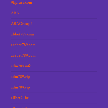
9kpluss.com
ABA
ABAGroup2
abbet789.com
acebet789.com
acebet789.com
adm789.info
adm789.vip
adm789.vip
allbet24hr