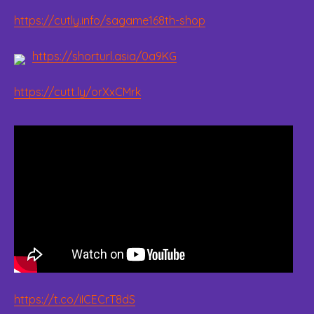
https://cutly.info/sagame168th-shop
https://shorturl.asia/0a9KG
https://cutt.ly/orXxCMrk
https://t.co/iICECrT8dS