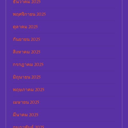
ธันวาคม 2025
พฤศจิกายน 2025
ตุลาคม 2025
กันยายน 2025
สิงหาคม 2025
กรกฎาคม 2025
มิถุนายน 2025
พฤษภาคม 2025
เมษายน 2025
มีนาคม 2025
กุมภาพันธ์ 2025