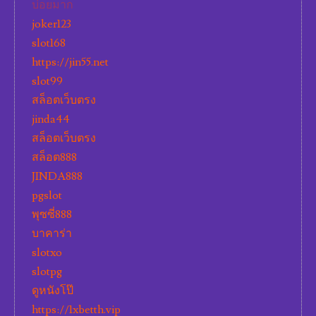
บ่อยมาก
joker123
slot168
https://jin55.net
slot99
สล็อตเว็บตรง
jinda44
สล็อตเว็บตรง
สล็อต888
JINDA888
pgslot
พุซซี่888
บาคาร่า
slotxo
slotpg
ดูหนังโป๊
https://1xbetth.vip