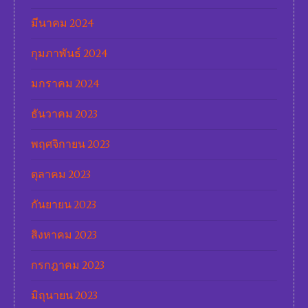
มีนาคม 2024
กุมภาพันธ์ 2024
มกราคม 2024
ธันวาคม 2023
พฤศจิกายน 2023
ตุลาคม 2023
กันยายน 2023
สิงหาคม 2023
กรกฎาคม 2023
มิถุนายน 2023