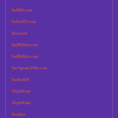
ba88th.com
babet555.com
Baccarat
baj88thbz.com
baj88thbz.com
bar4game24hr.com
baslot168
bbp168.me
bbp168.me
bestbet