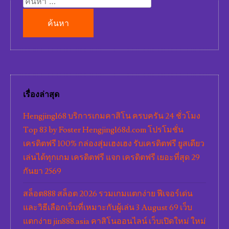
ค้นหา
สำหรับ:
เรื่องล่าสุด
Hengjing168 บริการเกมคาสิโน ครบครัน 24 ชั่วโมง
Top 83 by Foster Hengjing168d.com โปรโมชั่น
เครดิตฟรี 100% กล่องสุ่มเฮงเฮง รับเครดิตฟรี ยูสเดียว
เล่นได้ทุกเกม เครดิตฟรี แจก เครดิตฟรี เยอะที่สุด 29
กันยา 2569
สล็อต888 สล็อต 2026 รวมเกมแตกง่าย ฟีเจอร์เด่น
และวิธีเลือกเว็บที่เหมาะกับผู้เล่น 3 August 69 เว็บ
แตกง่าย jin888.asia คาสิโนออนไลน์ เว็บเปิดใหม่ ใหม่