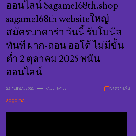
ออนไลน์ Sagame168th.shop
sagame168th websiteใหญ่
สมัครบาคาร่า วันนี้ รับโบนัส
ทันที ฝาก-ถอน ออโต้ ไม่มีขั้น
ต่ำ 2 ตุลาคม 2025 พนัน
ออนไลน์
บน
23 กันยายน 2025
PAUL HAYES
ปิดความเห็น
เว็บ
sagame
เปิด
ใหม
SA
เคร
ฟรี
TO