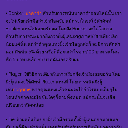
• Banker:
บาคาร่า
สำหรับการพนันบาคาร่าออนไลน์นั้น เรา
จะไม่เรียกเจ้ามือว่าเจ้ามือครับ แม้กระนั้นจะใช้คำศัพท์
Banker แทนไปเลยครับผม โดยฝั่ง Banker จะได้โอกาส
สำหรับการชนะมากยิ่งกว่าฝั่งผู้เล่นsagame168thเพียงเล็ก
น้อยแค่นั้น แต่ว่าถ้าคุณแทงฝั่งเจ้ามือถูกล่ะก็ จะมีการหักค่า
คอมมิชชั่น 5% ด้วย หรือก็คือผลกำไรทุกๆ100 บาท จะโดน
หัก 5 บาท เหลือ 95 บาทนั่นเองครับผม
• Player: ใช้วิธีการเดียวกันการเรียกฝั่งเจ้ามือเลยขอรับ โดย
ฝั่งผู้เล่นจะใช้ศัพท์ Player แทนที่ โดยการพนันฝั่งผู้
เล่น
sagame
หากคุณแทงแล้วชนะจะได้กำไรแบบเต็มๆไม่
โดนหักค่าคอมมิชชั่นใดๆก็ตามทั้งหมด แม้กระนั้นจะเสีย
เปรียบกว่านิดหน่อย
• Tie: ถ้าผลที่แต้มของฝั่งเจ้ามือรวมทั้งฝั่งผู้เล่นออกมาเสมอ
กัน ผลก็คือ เท่ากันนั่นเองครับ สำหรับการเดิมพันบาคาร่ากับ