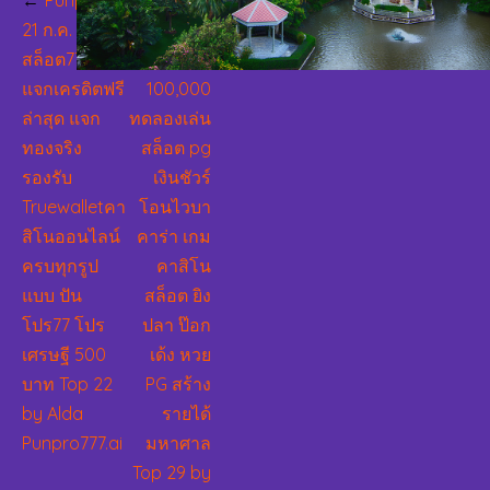
Punpro77
PG สร้าง
เรื่อง
21 ก.ค. 67
รายได้ต่อ
สล็อต7777
เดือนกว่า
แจกเครดิตฟรี
100,000
ล่าสุด แจก
ทดลองเล่น
ทองจริง
สล็อต pg
รองรับ
เงินชัวร์
Truewalletคา
โอนไวบา
สิโนออนไลน์
คาร่า เกม
ครบทุกรูป
คาสิโน
แบบ ปัน
สล็อต ยิง
โปร77 โปร
ปลา ป๊อก
เศรษฐี 500
เด้ง หวย
บาท Top 22
PG สร้าง
by Alda
รายได้
Punpro777.ai
มหาศาล
Top 29 by