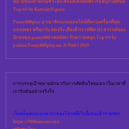
หมายของสายเกมทั่วโลก สล็อตเครดิตฟรี เริ่มสนุกได้ทันที
Top 60 by Karri jin55.guru
Pussy888play อาณาจักรเกมออนไลน์ที่ครบเครื่องที่สุด
แจกเพชร ฟรีทุกวัน สมจริง เสียงดี กราฟฟิค 3D สวรรค์ของ
นักลงทุน pussy888 กดสมัคร รับความสนุก Top 94 by
Joshua Pussy888play.me 21 กันยา 2569
การบรรลุเป้าหมายมักมากับการตัดสินใจของเราในเวลาที่
เรารับมันอย่างจริงใจ
เว็บสล็อตและบาคาร่าของโครตดีเว็บนี้เล่นแล้วรวยจัดๆ
https://918kissauto.xyz