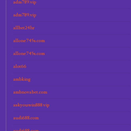
adm789.vip
adm789.vip
allbet24hr
allone745s.com
allone745s.com
alot66
ambking
ambnovabet.com
askyouwin888 vip
audi688.com
audi688.com