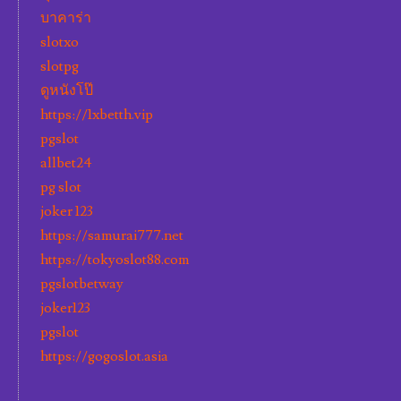
บาคาร่า
slotxo
slotpg
ดูหนังโป๊
https://1xbetth.vip
pgslot
allbet24
pg slot
joker 123
https://samurai777.net
https://tokyoslot88.com
pgslotbetway
joker123
pgslot
https://gogoslot.asia