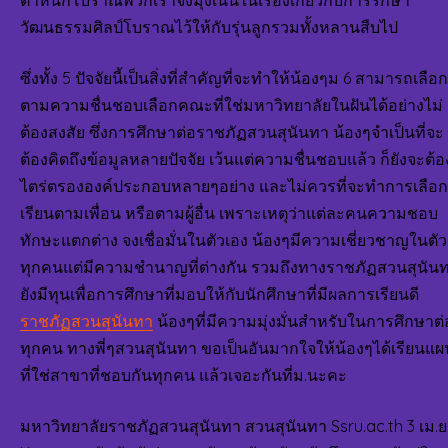
ตำหนักโบราณพวกเราจึงมุ่งเน้นในเรื่องเกี่ยวกับการรักษา
วัฒนธรรมศิลป์โบราณไว้ให้กับรุ่นลูกรวมทั้งหลานสืบไป
ซึ่งทั้ง 5 ปัจจัยนี้เป็นสิ่งที่สำคัญที่จะทำให้น้องๆม 6 สามารถเลือก
ตามความชื่นชอบเลือกคณะที่ใช่มหาวิทยาลัยในฝันได้อย่างไม่
ต้องสงสัย ซึ่งการศึกษาต่อราชภัฏสวนสุนันทา น้องๆจำเป็นที่จะ
ต้องคิดถึงข้อมูลหลายปัจจัย เว้นแต่ความชื่นชอบแล้ว ก็ยังจะต้อ
ไตร่ตรององค์ประกอบหลายๆอย่าง และไม่ควรที่จะทำการเลือก
เรียนตามเพื่อน หรือตามผู้อื่น เพราะเหตุว่าแต่ละคนความชอบ
ทักษะแตกต่าง จงเชื่อมั่นในตัวเอง น้องๆมีความเชี่ยวชาญในตัว
ทุกคนแต่มีความชำนาญที่ต่างกัน รวมถึงทางราชภัฏสวนสุนัน
ยังมีทุนเพื่อการศึกษาที่มอบให้กับนักศึกษาที่มีผลการเรียนดี
ราชภัฏสวนสุนันทา
น้องๆที่มีความมุ่งมั่นสำหรับในการศึกษาต่
ทุกคน ทางพี่ๆสวนสุนันทา ขอเป็นอันมากใจให้น้องๆได้เรียนแ
ที่ใช่สาขาที่ชอบกันทุกคน แล้วเจอะกันที่ม.นะคะ
มหาวิทยาลัยราชภัฏสวนสุนันทา สวนสุนันทา Ssru.ac.th 3 เม.ย.