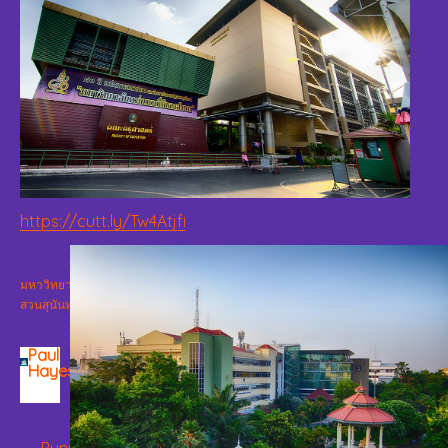
https://cutt.ly/Tw4Atjfi
มหาวิทยาลัย
สวนสุนันทา
Paul
Hayes
แนะแนว