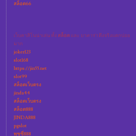
สล็อต66
เว็บคาสิโนน่าเล่น ทั้ง
สล็อต
และ
บาคาร่า
ตึงจริงแตกบ่อย
มาก
joker123
slot168
https://jin55.net
slot99
สล็อตเว็บตรง
jinda44
สล็อตเว็บตรง
สล็อต888
JINDA888
pgslot
พุซซี่888