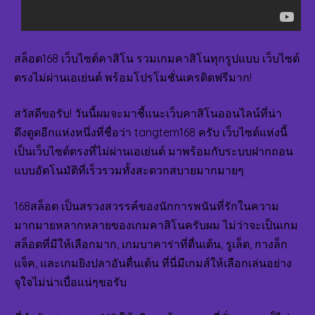
แท้
ฝาก
ถอ
โอน
สล็อต168 เว็บไซต์คาสิโน รวมเกมคาสิโนทุกรูปแบบ เว็บไซต์
ไว
ตรงไม่ผ่านเอเย่นต์ พร้อมโปรโมชั่นเครดิตฟรีมาก!
แจ
โบน
24
สวัสดีขอรับ! วันนี้ผมจะมาชี้แนะเว็บคาสิโนออนไลน์ที่น่า
ช.ม.
ดึงดูดอีกแห่งหนึ่งที่ชื่อว่า tangtem168 ครับ เว็บไซต์แห่งนี้
สล็
เป็นเว็บไซต์ตรงที่ไม่ผ่านเอเย่นต์ มาพร้อมกับระบบฝากถอน
เชื่อ
ถือ
แบบอัตโนมัติที่เร็วรวมทั้งสะดวกสบายมากมายๆ
ได้
TO
168สล็อต เป็นสรวงสวรรค์ของนักการพนันที่รักในความ
14
BY
มากมายหลากหลายของเกมคาสิโนครับผม ไม่ว่าจะเป็นเกม
ME
สล็อตที่มีให้เลือกมาก, เกมบาคาร่าที่ตื่นเต้น, รูเล็ต, กางล็ก
แจ็ค, และเกมยิงปลาอันตื่นเต้น ที่นี่มีเกมส์ให้เลือกเล่นอย่าง
จุใจไม่น่าเบื่อแน่ๆขอรับ