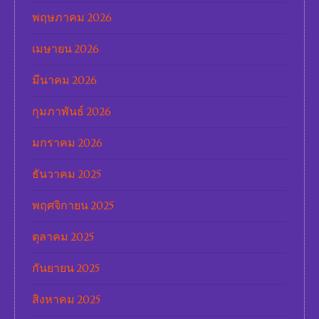
พฤษภาคม 2026
เมษายน 2026
มีนาคม 2026
กุมภาพันธ์ 2026
มกราคม 2026
ธันวาคม 2025
พฤศจิกายน 2025
ตุลาคม 2025
กันยายน 2025
สิงหาคม 2025