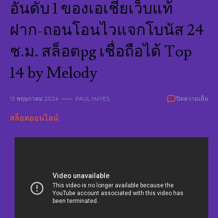
อันดับ 1 ของเอเชียเว็บแท้
ฝาก-ถอนโอนไวแจกโบนัส 24
ช.ม. สล็อตpg เชื่อถือได้ Top
14 by Melody
บน
13 พฤษภาคม 2024
PAUL HAYES
ปิดความเห็น
สล็
สล็อตออนไลน์
TAN
6
พฤ
256
168
เว็บ
อันด
1
ของ
เอเช
เว็บ