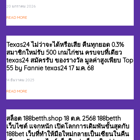
20 มกราคม 2026
READ MORE
Texas24 ไม่ว่าจะได้หรือเสีย คืนทุกยอด 0.3%
สมาชิกใหม่รับ 500 เกมไก่ชน ครบจบที่เดียว
texas24 สมัครรับ ของรางวัล มูลค่าสูงเพียบ Top
55 by Fannie texas24 17 ม.ค. 68
14 ธันวาคม 2025
READ MORE
สล็อต 188betth.shop 18 ต.ค. 2568 188betth
เว็บไซต์ แจกหนัก เปิดโลกการเดิมพันขั้นสุดกับ
188bet เว็บที่ทำให้มือใหม่กลายเป็นเซียนในคืน