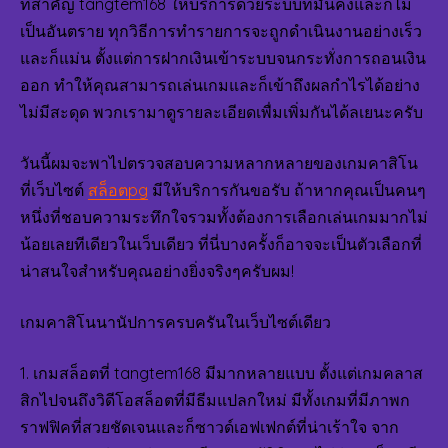
ที่สำคัญ tangtem168 ให้บริการด้วยระบบที่มั่นคงและก็ไม่
เป็นอันตราย ทุกวิธีการทำรายการจะถูกดำเนินงานอย่างเร็ว
และก็แม่น ตั้งแต่การฝากเงินเข้าระบบจนกระทั่งการถอนเงิน
ออก ทำให้คุณสามารถเล่นเกมและก็เข้าถึงผลกำไรได้อย่าง
ไม่มีสะดุด พวกเรามาดูรายละเอียดเพื่มเพิ่มกันได้ลเยนะครับ
วันนี้ผมจะพาไปตรวจสอบความหลากหลายของเกมคาสิโน
ที่เว็บไซต์
สล็อตpg
มีให้บริการกันขอรับ ถ้าหากคุณเป็นคนๆ
หนึ่งที่ชอบความระทึกใจรวมทั้งต้องการเลือกเล่นเกมมากไม่
น้อยเลยทีเดียวในเว็บเดียว ที่นี่บางครั้งก็อาจจะเป็นตัวเลือกที่
น่าสนใจสำหรับคุณอย่างยิ่งจริงๆครับผม!
เกมคาสิโนนานัปการครบครันในเว็บไซต์เดียว
1. เกมสล็อตที่ tangtem168 มีมากหลายแบบ ตั้งแต่เกมคลาส
สิกไปจนถึงวิดีโอสล็อตที่มีธีมแปลกใหม่ มีทั้งเกมที่มีภาพก
ราฟฟิคที่สวยชัดเจนและก็ซาวด์เอฟเฟกต์ที่น่าเร้าใจ จาก