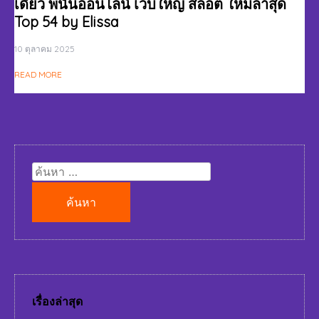
เดียว พนันออนไลน์ เว็บใหญ่ สล็อต ใหม่ล่าสุด
Top 54 by Elissa
10 ตุลาคม 2025
READ MORE
ค้นหา
สำหรับ:
เรื่องล่าสุด