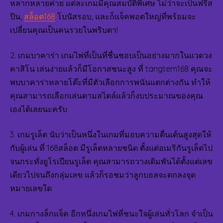
หลากหลายค่าย แต่ละเกมมีคุณสมบัติพิเศษ ไม่ว่าจะเป็นฟรีส
ปิน,
สล็อต168
โบนัสรอบ, และก็แจ็คพอตใหญ่ที่พร้อมจะ
เปลี่ยนคุณเป็นคนรวยในพริบตา!
2. เกมบาคาร่า เกมไพ่ที่เป็นที่ชื่นชอบเป็นอย่างมากในแวดวง
คาสิโน เล่นง่ายแล้วก็มีโอกาสชนะสูง ที่ tangtem168 คุณจะ
พบบาคาร่าหลายโต๊ะที่มีตัวเลือกการพนันแตกต่างกัน ทำให้
คุณสามารถเลือกเล่นตามสไตล์แล้วก็งบประมาณของคุณ
เองได้เลยนะครับ
3. เกมรูเล็ต นับว่าเป็นหนึ่งในเกมที่มอบความตื่นเต้นสูงสุดให้
กับผู้เล่น ที่ 168สล็อต มีรูเล็ตหลายชนิด ตั้งแต่อเมริกันรูเล็ตไป
จนกระทั่งยูโรเปียนรูเล็ต คุณสามารถวางเดิมพันได้ตั้งแต่เลข
เดียวไปจนถึงกลุ่มเลข แล้วก็รอชมว่าลูกบอลจะตกลงจุด
หมายเลขใด
4. เกมกางล็กแจ็ค อีกหนึ่งเกมไพ่ที่ชนะใจผู้เล่นทั่วโลก จำเป็น