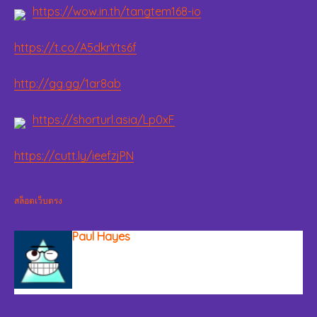
https://wow.in.th/tangtem168-io
https://t.co/A5dkrYts6f
http://gg.gg/1ar8ab
https://shorturl.asia/Lp0xF
https://cutt.ly/ieefzjPN
สล็อตเว็บตรง
Paul Hayes