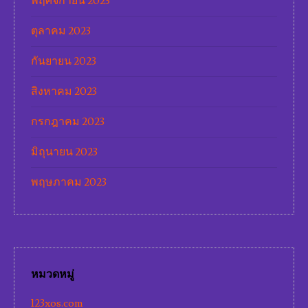
พฤศจิกายน 2023
ตุลาคม 2023
กันยายน 2023
สิงหาคม 2023
กรกฎาคม 2023
มิถุนายน 2023
พฤษภาคม 2023
หมวดหมู่
123xos.com