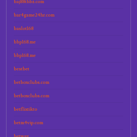
baj88thbz.com
bar4game24hr.com
baslot168
bbp168.me
bbp168.me
bestbet
betboxclubs.com
betboxclubs.com
betflixtikto
betm4vip.com
betway