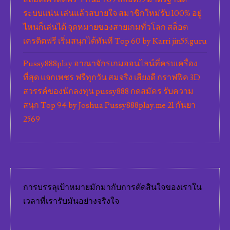
ระบบแน่น เล่นแล้วสบายใจ สมาชิกใหม่รับ 100% อยู่
ไหนก็เล่นได้ จุดหมายของสายเกมทั่วโลก สล็อต
เครดิตฟรี เริ่มสนุกได้ทันที Top 60 by Karri jin55.guru
Pussy888play อาณาจักรเกมออนไลน์ที่ครบเครื่อง
ที่สุด แจกเพชร ฟรีทุกวัน สมจริง เสียงดี กราฟฟิค 3D
สวรรค์ของนักลงทุน pussy888 กดสมัคร รับความ
สนุก Top 94 by Joshua Pussy888play.me 21 กันยา
2569
การบรรลุเป้าหมายมักมากับการตัดสินใจของเราใน
เวลาที่เรารับมันอย่างจริงใจ