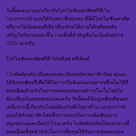
วันนี้ผมจะมาบอกเกี่ยวกับโปรโมชั่นเครดิตฟรีที่เว็บ
tangtem168 มอบให้กับสมาชิกทุกคน ที่นี่มีโปรโมชั่นเครดิต
ฟรีมากไม่น้อยเลยทีเดียวที่จะช่วยให้ท่านได้เพลิดเพลิน
เจริญใจกับเกมเยอะขึ้น รวมทั้งที่สำคัญคือไม่เป็นอันตราย
100% นะครับ!
โปรโมชั่นเครดิตฟรีที่ 168สล็อต พรีเซ็นท์
1.โบนัสต้อนรับ เมื่อคุณลงทะเบียนสมัครสมาชิกใหม่ คุณจะ
ได้รับเครดิตฟรีเพื่อใช้ในการเริ่มต้นเล่นเกมต่างๆซึ่งเป็นวิธีที่
ยอดเยี่ยมสำหรับในการทดลองเล่นเกมต่างๆในเว็บโดยไม่
ต้องเสี่ยงเงินของคุณเองนะครับ วันนี้ผมมีข้อมูลเพิ่มเติมนอก
เหนือจากนี้เกี่ยวกับโบนัสต้อนรับที่เว็บคาสิโน tangtem168
มอบให้กับสมาชิกใหม่ที่ปรารถนาเริ่มการเดิมพันอย่าง
สนุกสนานและมีผลกำไรนะครับ โบนัสต้อนรับเป็นแนวทางที่
ยอดเยี่ยมที่สุดสำหรับในการเพิ่มทุนให้กับการเล่นของคุณ