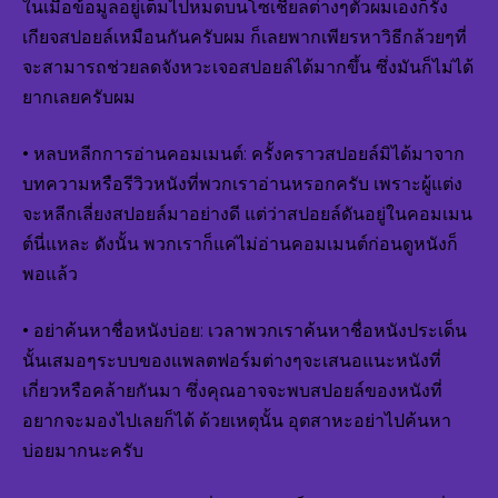
ในเมื่อข้อมูลอยู่เต็มไปหมดบนโซเชียลต่างๆตัวผมเองก็รัง
เกียจสปอยล์เหมือนกันครับผม ก็เลยพากเพียรหาวิธีกล้วยๆที่
จะสามารถช่วยลดจังหวะเจอสปอยล์ได้มากขึ้น ซึ่งมันก็ไม่ได้
ยากเลยครับผม
• หลบหลีกการอ่านคอมเมนต์: ครั้งคราวสปอยล์มิได้มาจาก
บทความหรือรีวิวหนังที่พวกเราอ่านหรอกครับ เพราะผู้แต่ง
จะหลีกเลี่ยงสปอยล์มาอย่างดี แต่ว่าสปอยล์ดันอยู่ในคอมเมน
ต์นี่แหละ ดังนั้น พวกเราก็แค่ไม่อ่านคอมเมนต์ก่อนดูหนังก็
พอแล้ว
• อย่าค้นหาชื่อหนังบ่อย: เวลาพวกเราค้นหาชื่อหนังประเด็น
นั้นเสมอๆระบบของแพลตฟอร์มต่างๆจะเสนอแนะหนังที่
เกี่ยวหรือคล้ายกันมา ซึ่งคุณอาจจะพบสปอยล์ของหนังที่
อยากจะมองไปเลยก็ได้ ด้วยเหตุนั้น อุตสาหะอย่าไปค้นหา
บ่อยมากนะครับ