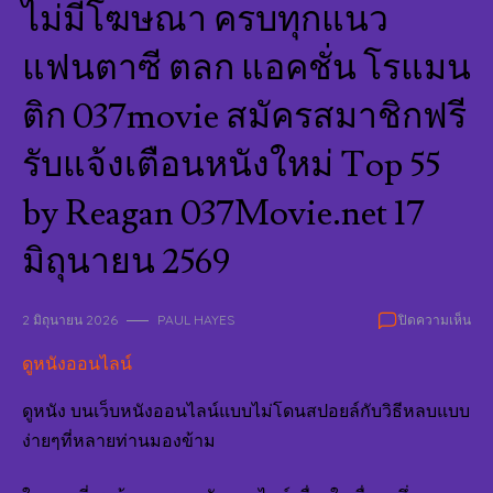
ไม่มีโฆษณา ครบทุกแนว
แฟนตาซี ตลก แอคชั่น โรแมน
ติก 037movie สมัครสมาชิกฟรี
รับแจ้งเตือนหนังใหม่ Top 55
by Reagan 037Movie.net 17
มิถุนายน 2569
บน
2 มิถุนายน 2026
PAUL HAYES
ปิดความเห็น
ดู
ดูหนังออนไลน์
หนั
ออน
อัป
ดูหนัง บนเว็บหนังออนไลน์แบบไม่โดนสปอยล์กับวิธีหลบแบบ
หนั
ง่ายๆที่หลายท่านมองข้าม
ใหม
ทุก