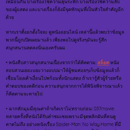
เหมือนกัน บางเรื่องใช้ความลุ้นระทึก บางเรื่องใช้ความลับ
ฟรี
ของผู้แสดง และบางเรื่องก็ยังมีจุดหักมุมที่เป็นหัวใจสำคัญอีก
รับ
แจ้ง
ด้วย
เตื
หนั
หากเราตั้งอกตั้งใจจะ ดูหนังออนไลน์ เหล่านี้แล้วพบว่าข้อมูล
ใหม
TO
พวกนี้ถูกเปิดเผยมาแล้ว เพียงพอไปดูจริงๆมันจะรู้สึก
55
สนุกสนานลดลงนั่นเองครับผม
BY
RE
• หนังสืบสาวสนุกสนานเนื่องจากว่าได้คิดตาม:
สล็อต
หนัง
037
17
สอบสวนเยอะแยะวางแบบมาให้ผู้ชมค่อยๆเก็บข้อมูลแล้วก็
มิถ
เชื่อมโยงเค้าเงื่อนไปพร้อมทั้งนักแสดง ถ้าเรารู้ตัวผู้ร้ายหรือ
25
คำตอบของคดีก่อน ความสนุกจากการได้พินิจพิจารณาแล้ว
ก็คิดตามจะหายไป
• ฉากหักมุมมีคุณค่าถ้าเกิดเราไม่ทราบก่อน: 037movie
หลายครั้งที่หนังได้รับคำชมเชยเพราะมีจุดพลิกผันที่คนดู
คาดไม่ถึง อย่างหนังเรื่อง Spider-Man: No Way Home ที่มี