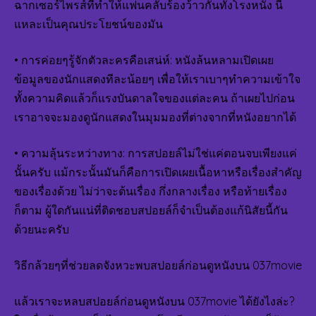
ฉากเซอร์ไพรส์ที่ทำให้แฟนคลับร้องว้าวกันทั้งโรงหนัง นี่
แหละเป็นคุณประโยชน์ของมัน
• การค่อยๆรู้จักตัวละครคือเสน่ห์: หนังล้นหลามเปิดเผย
ข้อมูลของนักแสดงทีละน้อยๆ เพื่อให้เราเบาๆทำความเข้าใจ
ทั้งความคิดแล้วก็แรงบันดาลใจของแต่ละคน ถ้าเผยไปก่อน
เราอาจจะมองดูนักแสดงในมุมมองที่ต่างจากที่หนังอยากได้
• ความลุ้นระหว่างทาง: การสปอยล์ไม่ใช่แค่ตอนจบเพียงแค่
นั้นครับ แม้กระนั้นมันก็คือการเปิดเผยเนื้อหาหรือเรื่องสำคัญ
ของเรื่องด้วย ไม่ว่าจะต้นเรื่อง กึ่งกลางเรื่อง หรือท้ายเรื่อง
ก็ตาม ผู้ใดกันแน่ที่ติดชอบสปอยล์ก็จำเป็นต้องแก้นิสัยนี้กัน
ด้วยนะครับ
วิธีกล้วยๆที่ช่วยลดจังหวะพบสปอยล์ก่อนดูหนังบน 037movie
แล้วเราจะหลบสปอยล์ก่อนดูหนังบน 037movie ได้ยังไงล่ะ?