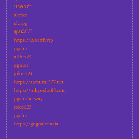
บาคาร่า
slotxo
slotpg
ดูหนังโป๊
https://1xbetth.vip
pgslot
allbet24
pg slot
joker 123
https://samurai777.net
https://tokyoslot88.com
pgslotbetway
joker123
pgslot
https://gogoslot.asia