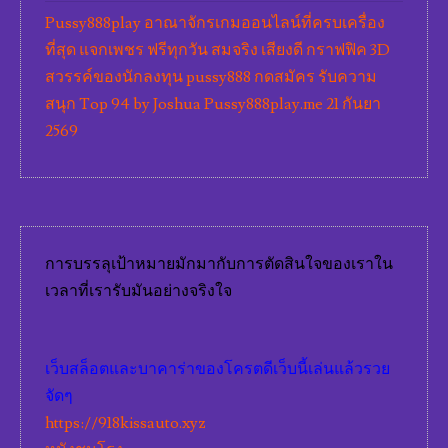
Pussy888play อาณาจักรเกมออนไลน์ที่ครบเครื่อง
ที่สุด แจกเพชร ฟรีทุกวัน สมจริง เสียงดี กราฟฟิค 3D
สวรรค์ของนักลงทุน pussy888 กดสมัคร รับความ
สนุก Top 94 by Joshua Pussy888play.me 21 กันยา
2569
การบรรลุเป้าหมายมักมากับการตัดสินใจของเราใน
เวลาที่เรารับมันอย่างจริงใจ
เว็บสล็อตและบาคาร่าของโครตดีเว็บนี้เล่นแล้วรวย
จัดๆ
https://918kissauto.xyz