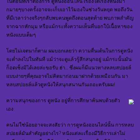
ในตอนที่เราต้องการ ดูหนังออนไลน์ เรื่องใดเรื่องหนึ่งมา
เรื่อ
ดู
กมายๆบางครั้งอาจจะเก็บเอาไว้มองในช่วงวันหยุด พอถึงวัน
สด
ที่มีเวลาว่างจริงๆกลับพบคนพูดถึงตอนสุดท้าย พบภาพสำคัญ
ได้
จากฉากหักมุม หรือแม้กระทั้งความเห็นที่บอกใบ้เนื้อหาของ
ก่อ
ใคร
หนังแบบเต็มๆ
หนั
จีน
โดยไม่เจตนาก็ตาม ผมบอกเลยว่า ความตื่นเต้นในการดูหนัง
ไม่ม
โฆ
จะต่ำลงไปในทันที แม้ว่าจะดูแล้วรู้สึกสนุกอยู่ แม้กระนั้นมัน
คร
ก็อดเซ็งมิได้เลยล่ะขอรับ ฮ่า… ซึ่งผมก็มีแนวทางหลบสปอยล์
ทุก
แบบง่ายๆที่คุณอาจไม่คิดมาก่อนมาฝากด้วยเหมือนกัน มา
แน
แฟน
หลบสปอยล์แล้วดูหนังให้สนุกสนานกันเถอะครับผม!
ตล
แอ
ความสนุกของการ ดูหนัง อยู่ที่การศึกษาค้นพบด้วยตัว
คชั่
โร
เอง
แม
ติก
คนไม่ใช่น้อยอาจจะสงสัยว่า การดูหนังออนไลน์นั้น การหลบ
03
สมั
สปอยล์มันสำคัญอย่างไร? หนังแต่ละเรื่องมีวิธีการเล่าไม่
สมา