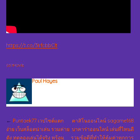
https://t.co/3IrfcbbClt
037MOVIE
Paul Hayes
แนะแนว
Puntaek77 เวปไซต์แตก
คาสิโนออนไลน์ sagame168
เรื่อง
ง่าย เว็บสล็อตน่าเล่น รวมค่าย
บาคาร่าออนไลน์ เล่นที่ไหนดี
ดัง ทดลองเล่นได้จริง พร้อม
รวมข้อดีที่ทำให้คุ้มค่าทุกการ