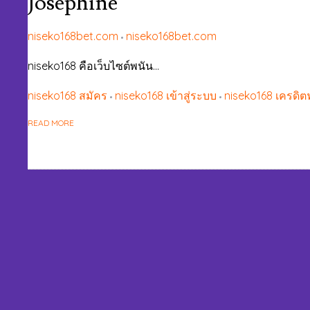
Josephine
niseko168bet.com
niseko168bet.com
niseko168 คือเว็บไซต์พนัน…
niseko168 สมัคร
niseko168 เข้าสู่ระบบ
niseko168 เครดิต
READ MORE