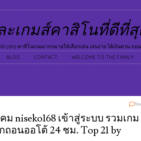
เกมส์คาสิโนที่ดีที่สุ
bi janji คาสิโนเกมมากกมายให้เลือกเล่น เล่นง่าย ได้เงินด่วน ถอนเร็
BLOG
CONTACT
WELCOME TO THE FAMILY!
ปิด
คม niseko168 เข้าสู่ระบบ รวมเกม
กถอนออโต้ 24 ชม. Top 21 by