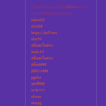
เว็บคาสิโนน่าเล่น ทั้ง
สล็อต
และ
บา
คาร่า
ตึงจริงแตกบ่อยมาก
joker123
slot168
https://jin55.net
slot99
สล็อตเว็บตรง
jinda44
สล็อตเว็บตรง
สล็อต888
JINDA888
pgslot
พุซซี่888
บาคาร่า
slotxo
slotpg