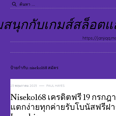
Skip
ค้นหา
to
สำหรับ:
content
สนุกกับเกมส์สล็อตและ
https://janjiqq.mo
ป้ายกำกับ:
niseko168 สมัคร
23 พฤษภาคม 2025
PAUL HAYES
Niseko168 เครดิตฟรี 19 กรกฎา
แตกง่ายทุกค่ายรับโบนัสฟรีฝา