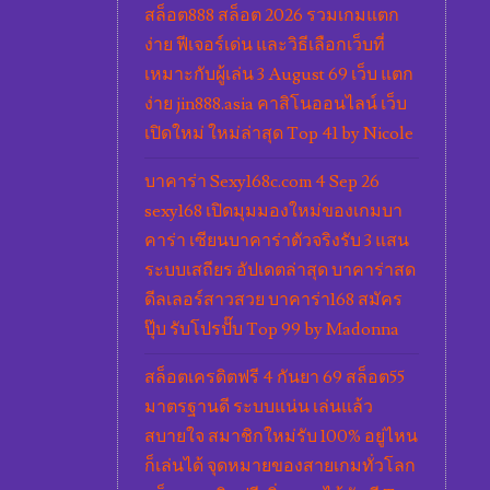
สล็อต888 สล็อต 2026 รวมเกมแตก
ง่าย ฟีเจอร์เด่น และวิธีเลือกเว็บที่
เหมาะกับผู้เล่น 3 August 69 เว็บ แตก
ง่าย jin888.asia คาสิโนออนไลน์ เว็บ
เปิดใหม่ ใหม่ล่าสุด Top 41 by Nicole
บาคาร่า Sexy168c.com 4 Sep 26
sexy168 เปิดมุมมองใหม่ของเกมบา
คาร่า เซียนบาคาร่าตัวจริงรับ 3 แสน
ระบบเสถียร อัปเดตล่าสุด บาคาร่าสด
ดีลเลอร์สาวสวย บาคาร่า168 สมัคร
ปุ๊บ รับโปรปั๊บ Top 99 by Madonna
สล็อตเครดิตฟรี 4 กันยา 69 สล็อต55
มาตรฐานดี ระบบแน่น เล่นแล้ว
สบายใจ สมาชิกใหม่รับ 100% อยู่ไหน
ก็เล่นได้ จุดหมายของสายเกมทั่วโลก