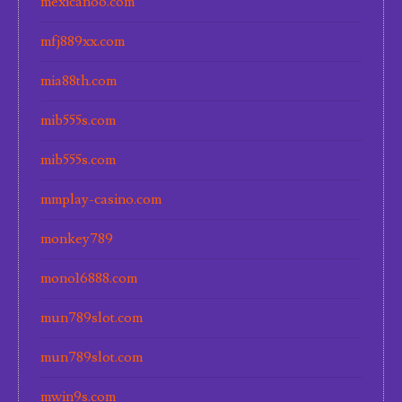
mexicanoo.com
mfj889xx.com
mia88th.com
mib555s.com
mib555s.com
mmplay-casino.com
monkey789
mono16888.com
mun789slot.com
mun789slot.com
mwin9s.com