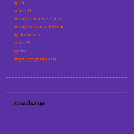
pg slot
joker 123
https://samurai777.net
https://tokyoslot88.com
pgslotbetway
joker123
pgslot
https://gogoslot.asia
ความเห็นล่าสุด