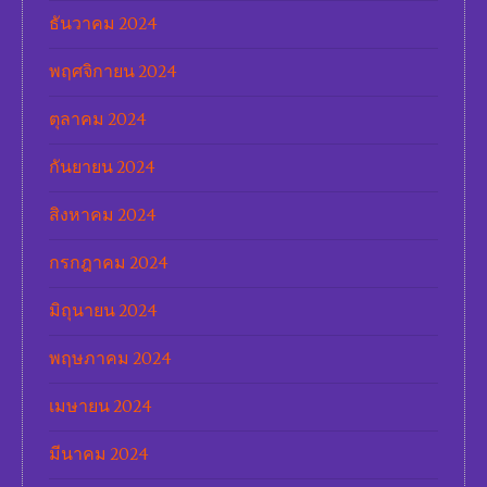
ธันวาคม 2024
พฤศจิกายน 2024
ตุลาคม 2024
กันยายน 2024
สิงหาคม 2024
กรกฎาคม 2024
มิถุนายน 2024
พฤษภาคม 2024
เมษายน 2024
มีนาคม 2024