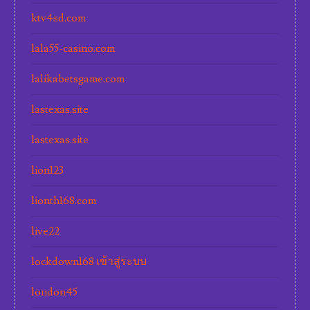
ktv4sd.com
lala55-casino.com
lalikabetsgame.com
lastexas.site
lastexas.site
lion123
lionth168.com
live22
lockdown168 เข้าสู่ระบบ
london45