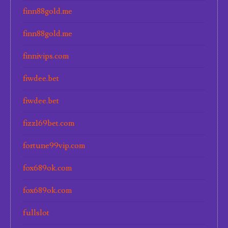
finn88gold.me
finn88gold.me
finnivips.com
fiwdee.bet
fiwdee.bet
fizz169bet.com
fortune99vip.com
fox689ok.com
fox689ok.com
fullslot