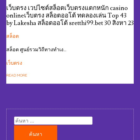
เว็บ
เว็บตรง เวปไซต์สล็อตเว็บตรงแตกหนัก casino
ตรง
onlineเว็บตรง สล็อตออโต้ ทดลองเล่น Top 43
เวป
ไซต
by Lakesha สล็อตออโต้ sretthi99.bet 30 สิงหา 23
สล็
เว็บ
สล็อต
ตรง
แต
สล็อต ศูนย์รวมวิถีทางทำเง…
หนั
CAS
เว็บตรง
ONL
ตรง
READ MORE
สล็
ออ
โต้
ทด
เล่น
TO
43
ค้นหา
BY
LA
สำหรับ:
สล็
ออ