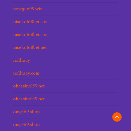
nextgen99.win
niseko168bet.com
niseko168bet.com
niseko168bet.net
no1huay
no1huay.com
okcasino159.net
okcasino159.net
omg369.shop
omg369.shop