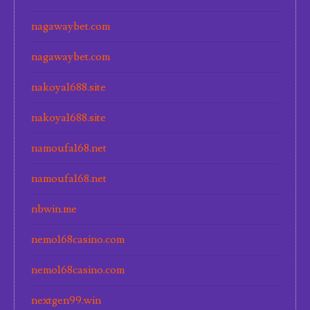
nagawaybet.com
nagawaybet.com
nakoya1688.site
nakoya1688.site
namoufa168.net
namoufa168.net
nbwin.me
nemo168casino.com
nemo168casino.com
nextgen99.win