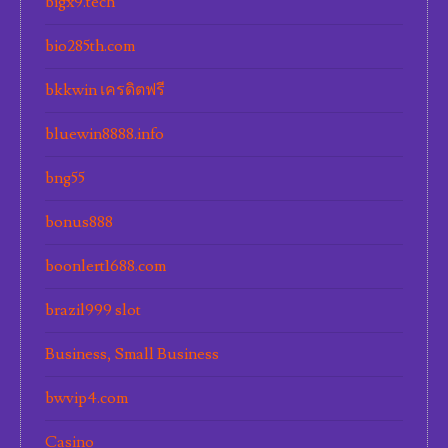
bigx9.tech
bio285th.com
bkkwin เครดิตฟรี
bluewin8888.info
bng55
bonus888
boonlert1688.com
brazil999 slot
Business, Small Business
bwvip4.com
Casino