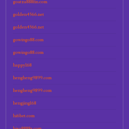
goatza888fin.com
golden4566.net
golden4566.net
gowingo88.com
gowingo88.com
happy168
hengheng9899.com
hengheng9899.com
hengjing168
hi6bet.com
hiso8888s.com