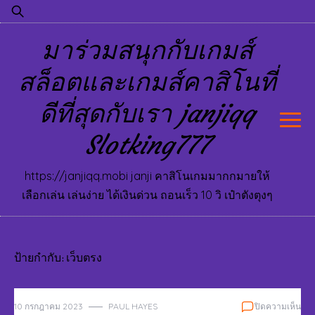
Skip
ค้นหา
to
สำหรับ:
มาร่วมสนุกกับเกมส์
content
สล็อตและเกมส์คาสิโนที่
ดีที่สุดกับเรา janjiqq
Slotking777
https://janjiqq.mobi janji คาสิโนเกมมากกมายให้
เลือกเล่น เล่นง่าย ได้เงินด่วน ถอนเร็ว 10 วิ เป๋าตังตุงๆ
ป้ายกำกับ:
เว็บตรง
บน
10 กรกฎาคม 2023
PAUL HAYES
ปิดความเห็น