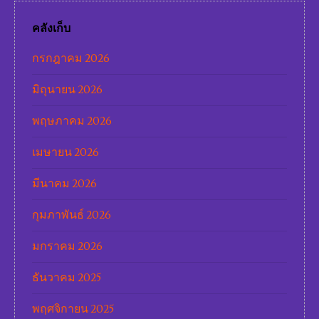
คลังเก็บ
กรกฎาคม 2026
มิถุนายน 2026
พฤษภาคม 2026
เมษายน 2026
มีนาคม 2026
กุมภาพันธ์ 2026
มกราคม 2026
ธันวาคม 2025
พฤศจิกายน 2025