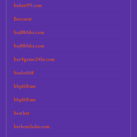
babet555.com
Baccarat
baj88thbz.com
baj88thbz.com
bar4game24hr.com
baslot168
bbp168.me
bbp168.me
bestbet
betboxclubs.com