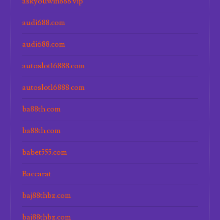
askyouwin888 vip
audi688.com
audi688.com
autoslot16888.com
autoslot16888.com
ba88th.com
ba88th.com
babet555.com
Baccarat
baj88thbz.com
baj88thbz.com