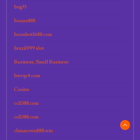
bng55
bonus888
boonlert1688.com
brazil999 slot
Business, Small Business
bwvip4.com
Casino
cc11388.com
cc11388.com
chinatown888.win