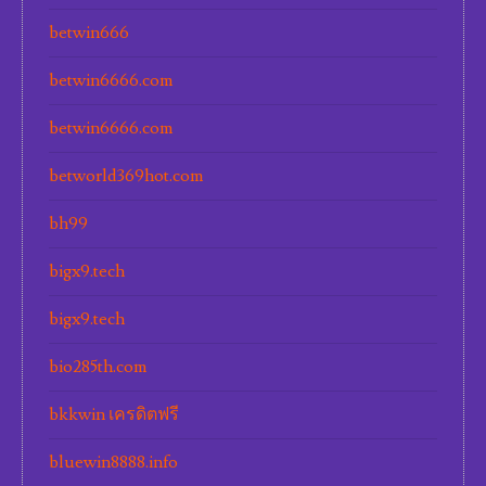
betwin666
betwin6666.com
betwin6666.com
betworld369hot.com
bh99
bigx9.tech
bigx9.tech
bio285th.com
bkkwin เครดิตฟรี
bluewin8888.info