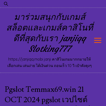
Skip
ค้นหา
to
สำหรับ:
มาร่วมสนุกกับเกมส์
content
สล็อตและเกมส์คาสิโนที่
ดีที่สุดกับเรา janjiqq
Slotking777
https://janjiqq.mobi janji คาสิโนเกมมากกมายให้
เลือกเล่น เล่นง่าย ได้เงินด่วน ถอนเร็ว 10 วิ เป๋าตังตุงๆ
Pgslot Temmax69.win 21
OCT 2024 pgslot เวปไซต์