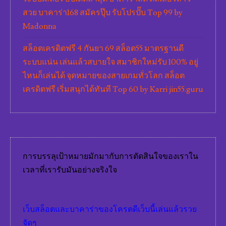
สวย บาคาร่า168 สมัครปุ๊บ รับโปรปั๊บ Top 99 by
Madonna
สล็อตเครดิตฟรี 4 กันยา 69 สล็อต55 มาตรฐานดี
ระบบแน่น เล่นแล้วสบายใจ สมาชิกใหม่รับ 100% อยู่
ไหนก็เล่นได้ จุดหมายของสายเกมทั่วโลก สล็อต
เครดิตฟรี เริ่มสนุกได้ทันที Top 60 by Karri jin55.guru
การบรรลุเป้าหมายมักมากับการตัดสินใจของเราใน
เวลาที่เรารับมันอย่างจริงใจ
เว็บสล็อตและบาคาร่าของโครตดีเว็บนี้เล่นแล้วรวย
จัดๆ