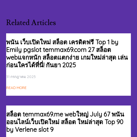
Related Articles
พนัน เว็บเปิดใหม่ สล็อต เครดิตฟรี Top 1 by
Emily pgslot temmax69.com 27 สล็อต
webแจกหนัก สล็อตแตกง่าย เกมใหม่ล่าสุด เล่น
ก่อนใครได้ที่นี่! กันยา 2025
31 กรกฎาคม 2025
READ MORE
สล็อต temmax69.me webใหญ่ July 67 พนัน
ออนไลน์เว็บเปิดใหม่ สล็อต ใหม่ล่าสุด Top 90
by Verlene slot 9