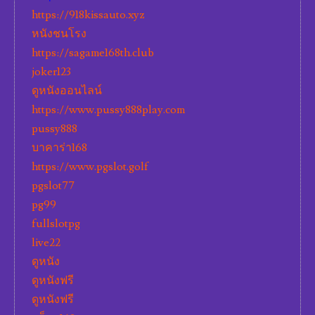
https://918kissauto.xyz
หนังชนโรง
https://sagame168th.club
joker123
ดูหนังออนไลน์
https://www.pussy888play.com
pussy888
บาคาร่า168
https://www.pgslot.golf
pgslot77
pg99
fullslotpg
live22
ดูหนัง
ดูหนังฟรี
ดูหนังฟรี