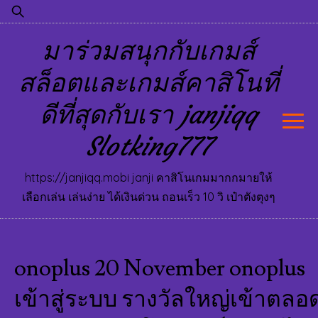
Skip
ค้นหา
to
สำหรับ:
มาร่วมสนุกกับเกมส์
content
สล็อตและเกมส์คาสิโนที่
ดีที่สุดกับเรา janjiqq
Slotking777
https://janjiqq.mobi janji คาสิโนเกมมากกมายให้
เลือกเล่น เล่นง่าย ได้เงินด่วน ถอนเร็ว 10 วิ เป๋าตังตุงๆ
onoplus 20 November onoplus
เข้าสู่ระบบ รางวัลใหญ่เข้าตลอ