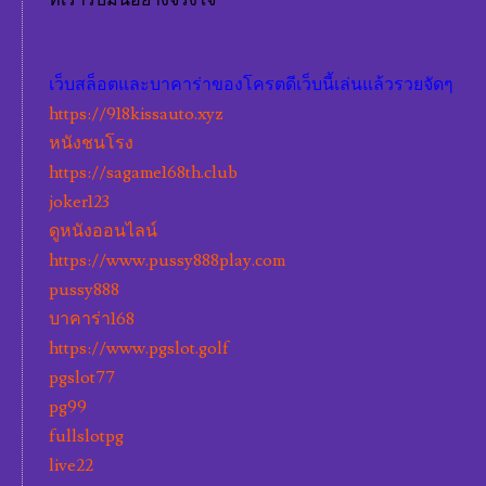
ที่เรารับมันอย่างจริงใจ
เว็บสล็อตและบาคาร่าของโครตดีเว็บนี้เล่นแล้วรวยจัดๆ
https://918kissauto.xyz
หนังชนโรง
https://sagame168th.club
joker123
ดูหนังออนไลน์
https://www.pussy888play.com
pussy888
บาคาร่า168
https://www.pgslot.golf
pgslot77
pg99
fullslotpg
live22