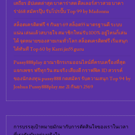
เสถียร อัปเดตล่าสุด บาคาร่าสด ดีลเลอร์สาวสวย บาคา
ร่า168 สมัครปุ๊บ รับโปรปั๊บ Top 99 by Madonna
สล็อตเครดิตฟรี 4 กันยา 69 สล็อต55 มาตรฐานดี ระบบ
แน่น เล่นแล้วสบายใจ สมาชิกใหม่รับ 100% อยู่ไหนก็เล่น
ได้ จุดหมายของสายเกมทั่วโลก สล็อตเครดิตฟรี เริ่มสนุก
ได้ทันที Top 60 by Karri jin55.guru
Pussy888play อาณาจักรเกมออนไลน์ที่ครบเครื่องที่สุด
แจกเพชร ฟรีทุกวัน สมจริง เสียงดี กราฟฟิค 3D สวรรค์
ของนักลงทุน pussy888 กดสมัคร รับความสนุก Top 94 by
Joshua Pussy888play.me 21 กันยา 2569
การบรรลุเป้าหมายมักมากับการตัดสินใจของเราในเวลา