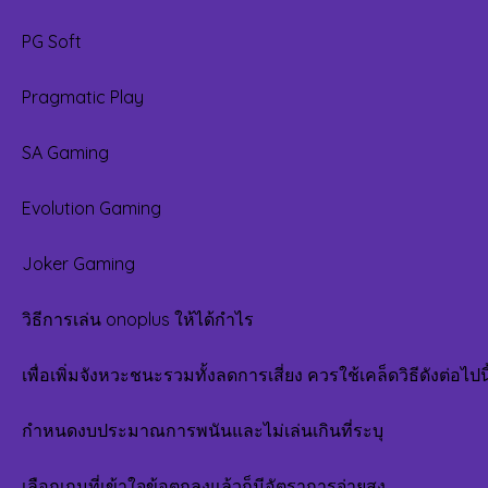
PG Soft
Pragmatic Play
SA Gaming
Evolution Gaming
Joker Gaming
วิธีการเล่น onoplus ให้ได้กำไร
เพื่อเพิ่มจังหวะชนะรวมทั้งลดการเสี่ยง ควรใช้เคล็ดวิธีดังต่อไปนี
กำหนดงบประมาณการพนันและไม่เล่นเกินที่ระบุ
เลือกเกมที่เข้าใจข้อตกลงแล้วก็มีอัตราการจ่ายสูง