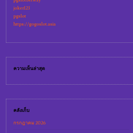
pgslotbetway
joker123
pgslot
https://gogoslot.asia
ความเห็นล่าสุด
คลังเก็บ
กรกฎาคม 2026