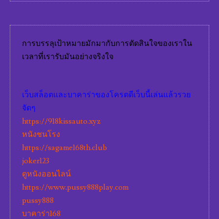
การบรรลุเป้าหมายมักมากับการตัดสินใจของเราใน
เวลาที่เรารับมันอย่างจริงใจ
เว็บสล็อตและบาคาร่าของโครตดีเว็บนี้เล่นแล้วรวย
จัดๆ
https://918kissauto.xyz
หนังชนโรง
https://sagame168th.club
joker123
ดูหนังออนไลน์
https://www.pussy888play.com
pussy888
บาคาร่า168