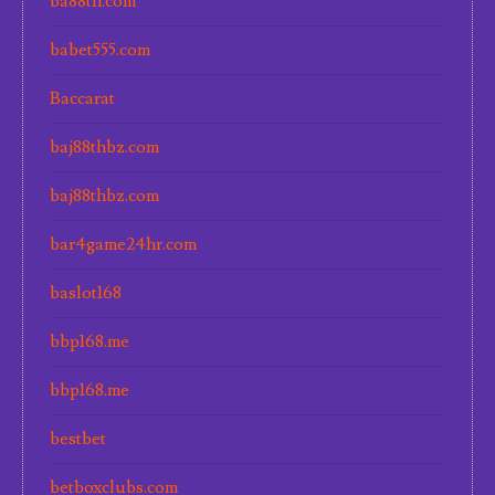
ba88th.com
babet555.com
Baccarat
baj88thbz.com
baj88thbz.com
bar4game24hr.com
baslot168
bbp168.me
bbp168.me
bestbet
betboxclubs.com