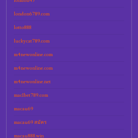
london45
london6789.com
lotto888
luckycat789.com
m4newonline.com
m4newonline.com
m4newonline.net
mac1bet789.com
macau69
macau69 สมัคร
macau888.win