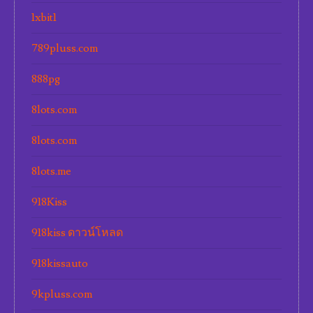
1xbit1
789pluss.com
888pg
8lots.com
8lots.com
8lots.me
918Kiss
918kiss ดาวน์โหลด
918kissauto
9kpluss.com