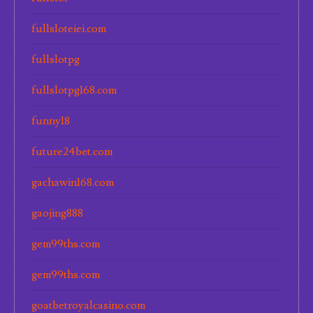
fullsloteiei.com
fullslotpg
fullslotpg168.com
funny18
future24bet.com
gachawin168.com
gaojing888
gem99ths.com
gem99ths.com
goatbetroyalcasino.com