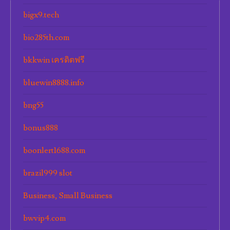
bigx9.tech
bio285th.com
bkkwin เครดิตฟรี
bluewin8888.info
bng55
bonus888
boonlert1688.com
brazil999 slot
Business, Small Business
bwvip4.com