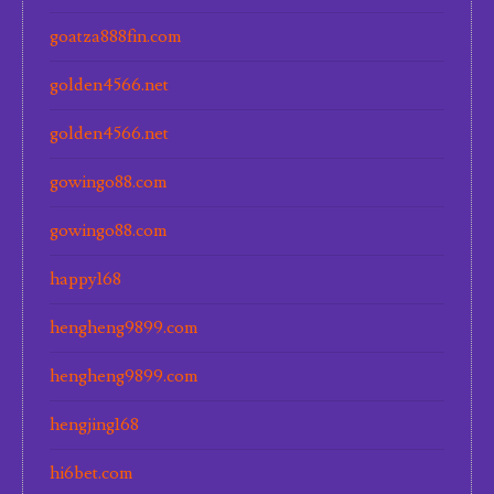
goatza888fin.com
golden4566.net
golden4566.net
gowingo88.com
gowingo88.com
happy168
hengheng9899.com
hengheng9899.com
hengjing168
hi6bet.com