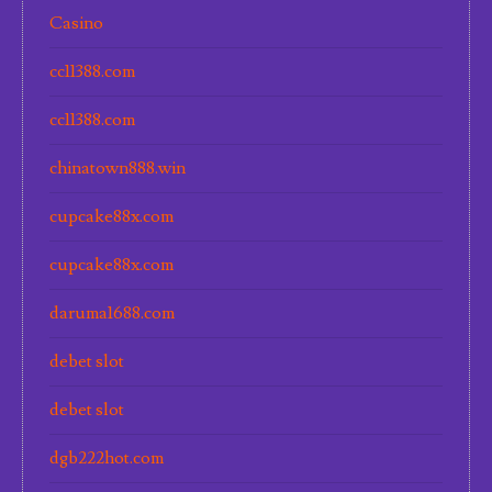
Casino
cc11388.com
cc11388.com
chinatown888.win
cupcake88x.com
cupcake88x.com
daruma1688.com
debet slot
debet slot
dgb222hot.com