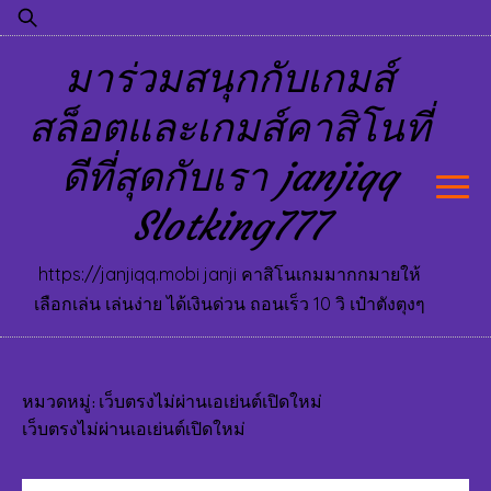
Skip
ค้นหา
to
สำหรับ:
มาร่วมสนุกกับเกมส์
content
สล็อตและเกมส์คาสิโนที่
ดีที่สุดกับเรา janjiqq
Slotking777
https://janjiqq.mobi janji คาสิโนเกมมากกมายให้
เลือกเล่น เล่นง่าย ได้เงินด่วน ถอนเร็ว 10 วิ เป๋าตังตุงๆ
หมวดหมู่:
เว็บตรงไม่ผ่านเอเย่นต์เปิดใหม่
เว็บตรงไม่ผ่านเอเย่นต์เปิดใหม่