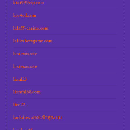
kitti999vip.com
ktv4sd.com
lala55-casino.com
lalikabetsgame.com
lastexas.site
lastexas.site
lion123
lionth168.com
live22
lockdown168 เข้าสู่ระบบ