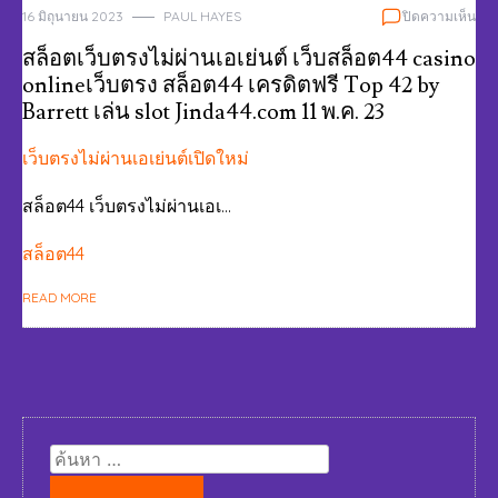
บน
16 มิถุนายน 2023
PAUL HAYES
ปิดความเห็น
สล็
สล็อตเว็บตรงไม่ผ่านเอเย่นต์ เว็บสล็อต44 casino
เว็บ
onlineเว็บตรง สล็อต44 เครดิตฟรี Top 42 by
ตรง
ไม่
Barrett เล่น slot Jinda44.com 11 พ.ค. 23
ผ่า
เอเย
เว็บตรงไม่ผ่านเอเย่นต์เปิดใหม่
เว็บ
สล็
สล็อต44 เว็บตรงไม่ผ่านเอเ…
CAS
ONL
สล็อต44
ตรง
สล็
READ MORE
เคร
ฟรี
TO
42
BY
BA
เล่น
ค้นหา
SLO
JIN
สำหรับ: