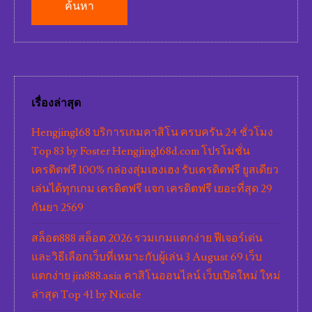
11
พ.ค.
23
เรื่องล่าสุด
Hengjing168 บริการเกมคาสิโน ครบครัน 24 ชั่วโมง
Top 83 by Foster Hengjing168d.com โปรโมชั่น
เครดิตฟรี 100% กล่องสุ่มเฮงเฮง รับเครดิตฟรี ยูสเดียว
เล่นได้ทุกเกม เครดิตฟรี แจก เครดิตฟรี เยอะที่สุด 29
กันยา 2569
สล็อต888 สล็อต 2026 รวมเกมแตกง่าย ฟีเจอร์เด่น
และวิธีเลือกเว็บที่เหมาะกับผู้เล่น 3 August 69 เว็บ
แตกง่าย jin888.asia คาสิโนออนไลน์ เว็บเปิดใหม่ ใหม่
ล่าสุด Top 41 by Nicole