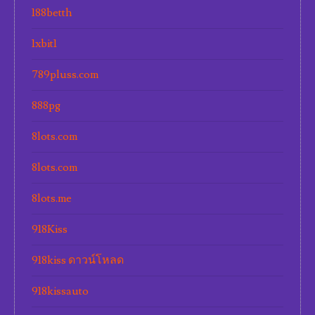
188betth
1xbit1
789pluss.com
888pg
8lots.com
8lots.com
8lots.me
918Kiss
918kiss ดาวน์โหลด
918kissauto