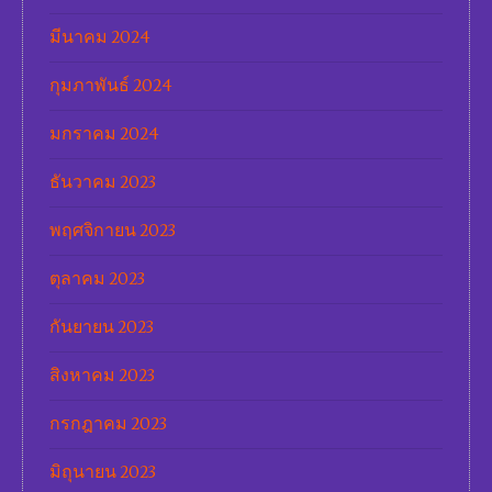
มีนาคม 2024
กุมภาพันธ์ 2024
มกราคม 2024
ธันวาคม 2023
พฤศจิกายน 2023
ตุลาคม 2023
กันยายน 2023
สิงหาคม 2023
กรกฎาคม 2023
มิถุนายน 2023