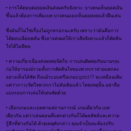
• การโต้ตอบต่อยอดเงินส่งผลกับจังหวะ: บางคนเห็นยอดเงิน
ขึ้นแล้วต้องการเพิ่มเบท บางคนมองเห็นยอดลดแล้วฝืนเล่น
ซึ่งมันก็ไม่ใช่เรื่องไม่ถูกหรอกนะครับ เพราะว่ามันคือการ
โต้ตอบเฉียบพลัน ซึ่งอาจส่งผลให้เราเสียจังหวะแล้วก็ตัดสิน
ใจได้ไม่ดีพอ
• ความเกี่ยวเนื่องส่งผลต่อจิตใจ: การเล่นติดต่อกันนานๆจะ
ก่อให้อารมณ์รวมทั้งการตัดสินใจของพวกเราห่วยแตกลง
อย่างเห็นได้ชัด ถึงแม้ระบบหรือเกมpgslot77 จะเหมือนเดิม
แต่ว่าภาวะจิตใจพวกเราไม่ดังเดิมแล้ว โดยเหตุนั้น อย่าลืม
แบ่งรอบการเล่นให้เด่นชัดด้วย
• เลือกเกมและเบทตามสถานการณ์: เกมเดียวกัน เบท
เดียวกัน แต่ว่าเล่นตอนที่แตกต่างกันก็ได้ผลลัพธ์และความ
รู้สึกที่ต่างกันได้ ด้วยเหตุดังกล่าว คุณจำเป็นจะต้องปรับ