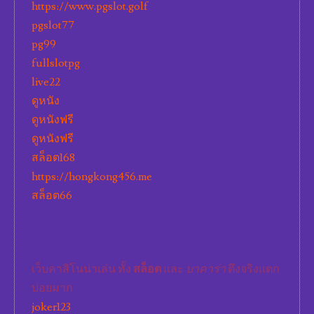
https://www.pgslot.golf
pgslot77
pg99
fullslotpg
live22
ดูหนัง
ดูหนังฟรี
ดูหนังฟรี
สล็อต168
https://hongkong456.me
สล็อต66
เว็บคาสิโนน่าเล่น ทั้ง
สล็อต
และ
บาคาร่า
ตึงจริงแตก
บ่อยมาก
joker123