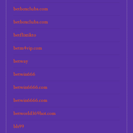
betboxclubs.com
betboxclubs.com
betflixtikto
betm4vip.com
betway
betwin666
betwin6666.com
betwin6666.com
betworld369hot.com
bh99