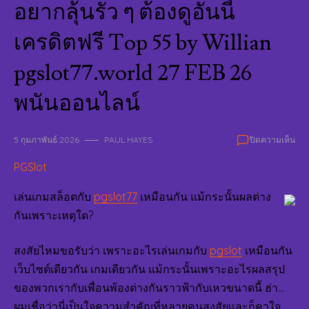
อยากลุ้นรัว ๆ ต้องดูอันนี้
เครดิตฟรี Top 55 by Willian
pgslot77.world 27 FEB 26
พนันออนไลน์
บน
5 กุมภาพันธ์ 2026
PAUL HAYES
ปิดความเห็น
เว็บ
PGSlot
เปิด
ใหม
PG
เล่นเกมสล็อตกับ
pgslot77
เหมือนกัน แม้กระนั้นผลต่าง
WE
กันเพราะเหตุใด?
หนั
สล็
สงสัยไหมขอรับว่า เพราะอะไรเล่นเกมกับ
pgslot
เหมือนกัน
สาย
ทุน
เว็บไซต์เดียวกัน เกมเดียวกัน แม้กระนั้นเพราะอะไรผลสรุป
น้อ
ของพวกเรากับเพื่อนพ้องต่างกันราวฟ้ากับเหวขนาดนี้ ฮ่า…
แต่
ผมเชื่อว่านี่เป็นใจความสำคัญที่หลายคนสงสัยและก็คาใจ
อยา