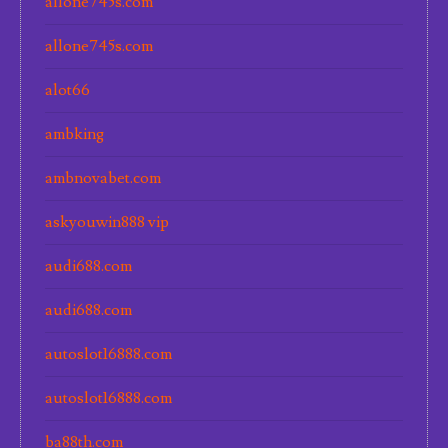
allone745s.com
allone745s.com
alot66
ambking
ambnovabet.com
askyouwin888 vip
audi688.com
audi688.com
autoslot16888.com
autoslot16888.com
ba88th.com