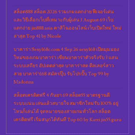
สล็อต888 สล็อต 2026 รวมเกมแตกง่าย ฟีเจอร์เด่น
และวิธีเลือกเว็บที่เหมาะกับผู้เล่น 3 August 69 เว็บ
แตกง่าย jin888.asia คาสิโนออนไลน์ เว็บเปิดใหม่ ใหม่
ล่าสุด Top 41 by Nicole
บาคาร่า Sexy168c.com 4 Sep 26 sexy168 เปิดมุมมอง
ใหม่ของเกมบาคาร่า เซียนบาคาร่าตัวจริงรับ 3 แสน
ระบบเสถียร อัปเดตล่าสุด บาคาร่าสด ดีลเลอร์สาว
สวย บาคาร่า168 สมัครปุ๊บ รับโปรปั๊บ Top 99 by
Madonna
สล็อตเครดิตฟรี 4 กันยา 69 สล็อต55 มาตรฐานดี
ระบบแน่น เล่นแล้วสบายใจ สมาชิกใหม่รับ 100% อยู่
ไหนก็เล่นได้ จุดหมายของสายเกมทั่วโลก สล็อต
เครดิตฟรี เริ่มสนุกได้ทันที Top 60 by Karri jin55.guru