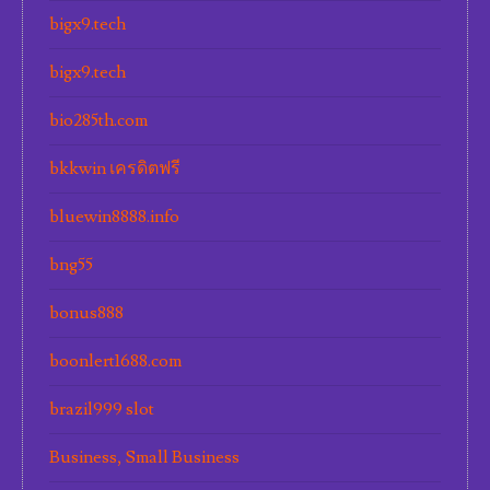
bigx9.tech
bigx9.tech
bio285th.com
bkkwin เครดิตฟรี
bluewin8888.info
bng55
bonus888
boonlert1688.com
brazil999 slot
Business, Small Business