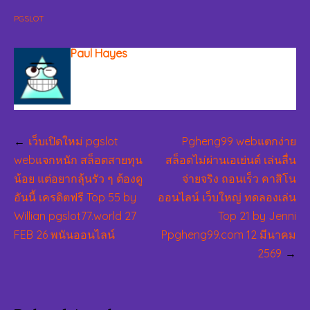
PGSLOT
Paul Hayes
แนะแนว
เว็บเปิดใหม่ pgslot
Pgheng99 webแตกง่าย
เรื่อง
webแจกหนัก สล็อตสายทุน
สล็อตไม่ผ่านเอเย่นต์ เล่นลื่น
น้อย แต่อยากลุ้นรัว ๆ ต้องดู
จ่ายจริง ถอนเร็ว คาสิโน
อันนี้ เครดิตฟรี Top 55 by
ออนไลน์ เว็บใหญ่ ทดลองเล่น
Willian pgslot77.world 27
Top 21 by Jenni
FEB 26 พนันออนไลน์
Ppgheng99.com 12 มีนาคม
2569