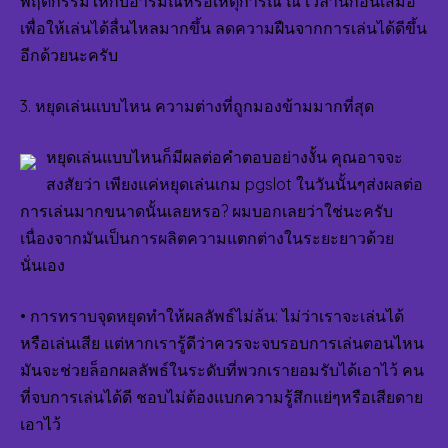
พฤติกรรมให้กับอารมณ์หรือเหตุการณ์ ณ เวลานี้ก่อนเสมอ
เพื่อให้เล่นได้ลื่นไหลมากขึ้น ลดความฝืนจากการเล่นได้ดีขึ้น
อีกด้วยนะครับ
3. หยุดเล่นแบบไหน ความต่างที่ถูกมองข้ามมากที่สุด
หยุดเล่นแบบไหนก็มีผลต่อคำตอบอย่างงั้น คุณอาจจะ
สงสัยว่า เพียงแค่หยุดเล่นเกม pgslot ในวันนั้นๆส่งผลต่อ
การเล่นมากขนาดนั้นเลยหรอ? ผมบอกเลยว่าใช่นะครับ
เนื่องจากมันเป็นการผลิตความแตกต่างในระยะยาวด้วย
นั่นเอง
• การทราบจุดหยุดทำให้ผลลัพธ์ไม่ล้น: ไม่ว่าเราจะเล่นได้
หรือเล่นเสีย แต่หากเรารู้ดีว่าควรจะจบรอบการเล่นตอนไหน
มันจะช่วยล็อกผลลัพธ์ในระดับที่พวกเรายอมรับได้เอาไว้ คน
ที่จบการเล่นได้ดี ชอบไม่ต้องแบกความรู้สึกแย่ๆหรือเสียดาย
เอาไว้