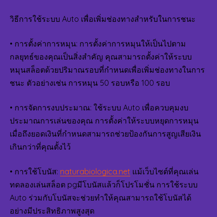
วิธีการใช้ระบบ Auto เพื่อเพิ่มช่องทางสำหรับในการชนะ
• การตั้งค่าการหมุน: การตั้งค่าการหมุนให้เป็นไปตาม
กลยุทธ์ของคุณเป็นสิ่งสำคัญ คุณสามารถตั้งค่าให้ระบบ
หมุนสล็อตด้วยปริมาณรอบที่กำหนดเพื่อเพิ่มช่องทางในการ
ชนะ ตัวอย่างเช่น การหมุน 50 รอบหรือ 100 รอบ
• การจัดการงบประมาณ: ใช้ระบบ Auto เพื่อควบคุมงบ
ประมาณการเล่นของคุณ การตั้งค่าให้ระบบหยุดการหมุน
เมื่อถึงยอดเงินที่กำหนดสามารถช่วยป้องกันการสูญเสียเงิน
เกินกว่าที่คุณตั้งไว้
• การใช้โบนัส:
naturabiologica.net
แม้เว็บไซต์ที่คุณเล่น
ทดลองเล่นสล็อต pgมีโบนัสแล้วก็โปรโมชั่น การใช้ระบบ
Auto ร่วมกับโบนัสจะช่วยทำให้คุณสามารถใช้โบนัสได้
อย่างมีประสิทธิภาพสูงสุด