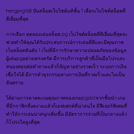
hengjing168 ปั่นสล็อตเว็บไซต์แท้ชั้น 1 เลือกเว็บไซต์สล็อตที่
ดีเยี่ยมที่สุด
การเลือก ทดลองเล่นสล็อต pg เว็บไซต์สล็อตที่ดีเยี่ยมที่สุดจะ
ช่วยทำให้คุณได้รับประสบการณ์การเล่นที่ดีและมีคุณภาพ
เว็บสล็อตอันดับ 1 เว็บที่มีการรักษาความปลอดภัยของข้อมูล
ผู้เล่นpgอย่างเคร่งครัด มีการบริการลูกค้าที่เป็นมือโปรและ
สนองตอบต่อคำถามแล้วก็ปัญหาอย่างรวดเร็ว ระบบการเงิน
เชื่อใจได้ มีการทำธุรกรรมทางการเงินที่รวดเร็วและไม่เป็น
อันตราย
ได้ผ่านการคาดคะเนคุณภาพของเกมpgslotจากชั้นนำ เกม
ที่มีกราฟิกที่งดงามแล้วก็เอฟเฟกต์ที่น่าสนใจ มีฟีเจอร์พิเศษที่
ทำให้การเล่นน่าสนุกเพิ่มขึ้น มีอัตราการจ่ายที่เป็นกลางแล้ว
ก็โปร่งใสสูงที่สุด