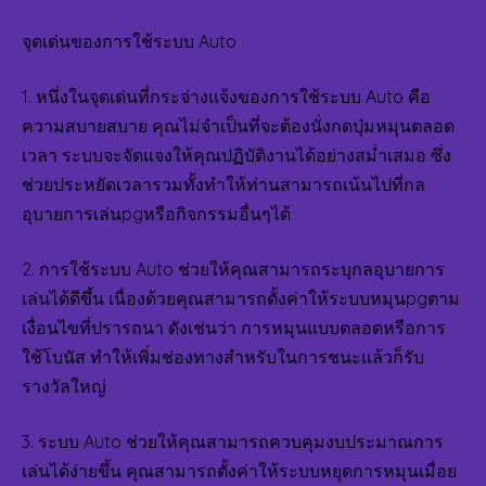
จุดเด่นของการใช้ระบบ Auto
1. หนึ่งในจุดเด่นที่กระจ่างแจ้งของการใช้ระบบ Auto คือ
ความสบายสบาย คุณไม่จำเป็นที่จะต้องนั่งกดปุ่มหมุนตลอด
เวลา ระบบจะจัดแจงให้คุณปฏิบัติงานได้อย่างสม่ำเสมอ ซึ่ง
ช่วยประหยัดเวลารวมทั้งทำให้ท่านสามารถเน้นไปที่กล
อุบายการเล่นpgหรือกิจกรรมอื่นๆได้
2. การใช้ระบบ Auto ช่วยให้คุณสามารถระบุกลอุบายการ
เล่นได้ดีขึ้น เนื่องด้วยคุณสามารถตั้งค่าให้ระบบหมุนpgตาม
เงื่อนไขที่ปรารถนา ดังเช่นว่า การหมุนแบบตลอดหรือการ
ใช้โบนัส ทำให้เพิ่มช่องทางสำหรับในการชนะแล้วก็รับ
รางวัลใหญ่
3. ระบบ Auto ช่วยให้คุณสามารถควบคุมงบประมาณการ
เล่นได้ง่ายขึ้น คุณสามารถตั้งค่าให้ระบบหยุดการหมุนเมื่อย