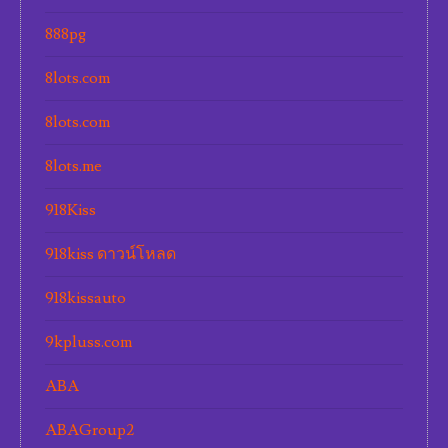
888pg
8lots.com
8lots.com
8lots.me
918Kiss
918kiss ดาวน์โหลด
918kissauto
9kpluss.com
ABA
ABAGroup2