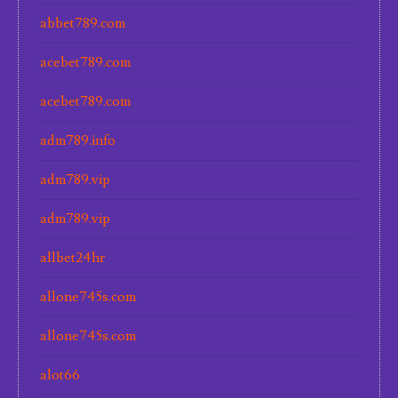
abbet789.com
acebet789.com
acebet789.com
adm789.info
adm789.vip
adm789.vip
allbet24hr
allone745s.com
allone745s.com
alot66