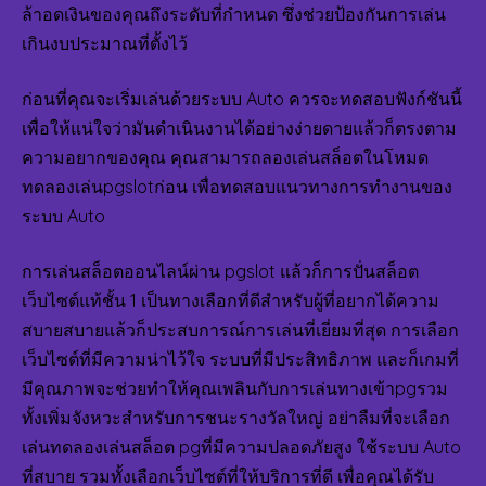
ล้าอดเงินของคุณถึงระดับที่กำหนด ซึ่งช่วยป้องกันการเล่น
เกินงบประมาณที่ตั้งไว้
ก่อนที่คุณจะเริ่มเล่นด้วยระบบ Auto ควรจะทดสอบฟังก์ชันนี้
เพื่อให้แน่ใจว่ามันดำเนินงานได้อย่างง่ายดายแล้วก็ตรงตาม
ความอยากของคุณ คุณสามารถลองเล่นสล็อตในโหมด
ทดลองเล่นpgslotก่อน เพื่อทดสอบแนวทางการทำงานของ
ระบบ Auto
การเล่นสล็อตออนไลน์ผ่าน pgslot แล้วก็การปั่นสล็อต
เว็บไซต์แท้ชั้น 1 เป็นทางเลือกที่ดีสำหรับผู้ที่อยากได้ความ
สบายสบายแล้วก็ประสบการณ์การเล่นที่เยี่ยมที่สุด การเลือก
เว็บไซต์ที่มีความน่าไว้ใจ ระบบที่มีประสิทธิภาพ และก็เกมที่
มีคุณภาพจะช่วยทำให้คุณเพลินกับการเล่นทางเข้าpgรวม
ทั้งเพิ่มจังหวะสำหรับการชนะรางวัลใหญ่ อย่าลืมที่จะเลือก
เล่นทดลองเล่นสล็อต pgที่มีความปลอดภัยสูง ใช้ระบบ Auto
ที่สบาย รวมทั้งเลือกเว็บไซต์ที่ให้บริการที่ดี เพื่อคุณได้รับ