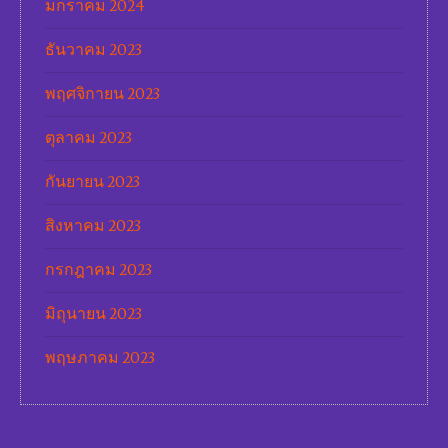
มกราคม 2024
ธันวาคม 2023
พฤศจิกายน 2023
ตุลาคม 2023
กันยายน 2023
สิงหาคม 2023
กรกฎาคม 2023
มิถุนายน 2023
พฤษภาคม 2023