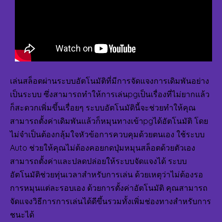
เล่นสล็อตผ่านระบบอัตโนมัติที่มีการจัดแจงการเดิมพันอย่าง
เป็นระบบ ซึ่งสามารถทำให้การเล่นpgเป็นเรื่องที่ไม่ยากแล้ว
ก็สะดวกเพิ่มขึ้นเรื่อยๆ ระบบอัตโนมัตินี้จะช่วยทำให้คุณ
สามารถตั้งค่าเดิมพันแล้วก็หมุนทางเข้าpgได้อัตโนมัติ โดย
ไม่จำเป็นต้องกลุ้มใจหัวข้อการควบคุมด้วยตนเอง ใช้ระบบ
Auto ช่วยให้คุณไม่ต้องคอยกดปุ่มหมุนสล็อตด้วยตัวเอง
สามารถตั้งค่าและปลดปล่อยให้ระบบจัดแจงได้ ระบบ
อัตโนมัติช่วยทุ่นเวลาสำหรับการเล่น ด้วยเหตุว่าไม่ต้องรอ
การหมุนแต่ละรอบเอง ด้วยการตั้งค่าอัตโนมัติ คุณสามารถ
จัดแจงวิธีการการเล่นได้ดีขึ้นรวมทั้งเพิ่มช่องทางสำหรับการ
ชนะได้