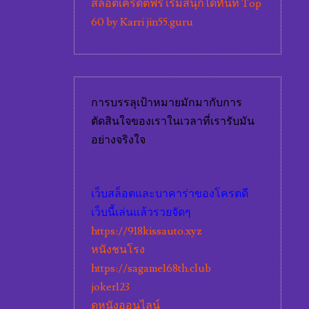
สล็อตเครดิตฟรี เริ่มสนุกได้ทันที Top
ปลด
60 by Karri jin55.guru
หนี้
1
กร
กฎา
67
การบรรลุเป้าหมายมักมากับการ
ตัดสินใจของเราในเวลาที่เรารับมัน
อย่างจริงใจ
เว็บสล็อตและบาคาร่าของโครตดี
เว็บนี้เล่นแล้วรวยจัดๆ
https://918kissauto.xyz
หนังชนโรง
https://sagame168th.club
joker123
ดูหนังออนไลน์