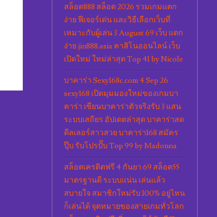
ประเทศ
สล็อต888 สล็อต 2026 รวมเกมแตก
TOP
ง่าย ฟีเจอร์เด่น และวิธีเลือกเว็บที่
41
BY
เหมาะกับผู้เล่น 3 August 69 เว็บ แตก
ERNESTO
ง่าย jin888.asia คาสิโนออนไลน์ เว็บ
SEXYAUTO168.FUN
เปิดใหม่ ใหม่ล่าสุด Top 41 by Nicole
เว็บ
ตรง
เงิน
บาคาร่า Sexy168c.com 4 Sep 26
ชัวร์
sexy168 เปิดมุมมองใหม่ของเกมบา
โอน
คาร่า เซียนบาคาร่าตัวจริงรับ 3 แสน
ไว
เกม
ระบบเสถียร อัปเดตล่าสุด บาคาร่าสด
บา
ดีลเลอร์สาวสวย บาคาร่า168 สมัคร
คา
ปุ๊บ รับโปรปั๊บ Top 99 by Madonna
ร่า
ที่
สล็อตเครดิตฟรี 4 กันยา 69 สล็อต55
เหมาะ
กับ
มาตรฐานดี ระบบแน่น เล่นแล้ว
คน
สบายใจ สมาชิกใหม่รับ 100% อยู่ไหน
ไทย
SEXYAUTO168
ก็เล่นได้ จุดหมายของสายเกมทั่วโลก
ปั่น