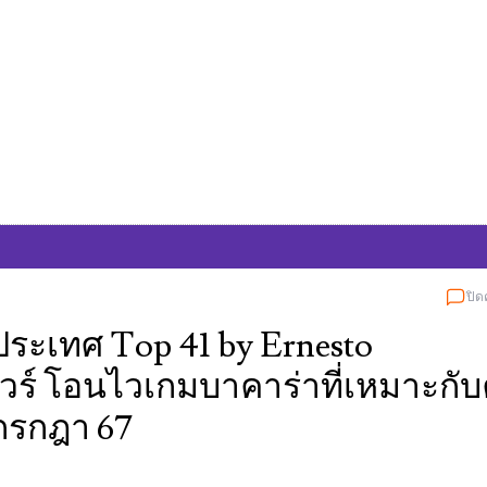
ปิด
งประเทศ Top 41 by Ernesto
ชัวร์ โอนไวเกมบาคาร่าที่เหมาะกั
 กรกฎา 67