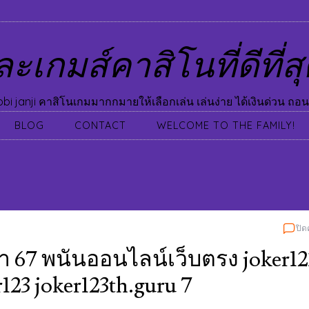
เกมส์คาสิโนที่ดีที่สุ
bi janji คาสิโนเกมมากกมายให้เลือกเล่น เล่นง่าย ได้เงินด่วน ถอนเร็
BLOG
CONTACT
WELCOME TO THE FAMILY!
ปิด
นา 67 พนันออนไลน์เว็บตรง joker12
r123 joker123th.guru 7