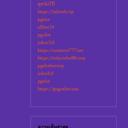
ดูหนังโป๊
https://1xbetth.vip
pgslot
allbet24
pg slot
joker 123
https://samurai777.net
https://tokyoslot88.com
pgslotbetway
joker123
pgslot
https://gogoslot.asia
ความเห็นล่าสุด