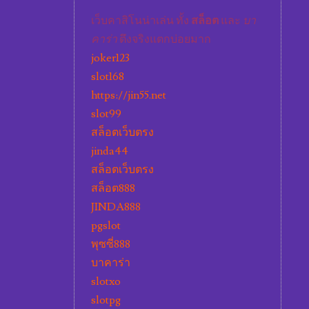
เว็บคาสิโนน่าเล่น ทั้ง
สล็อต
และ
บา
คาร่า
ตึงจริงแตกบ่อยมาก
joker123
slot168
https://jin55.net
slot99
สล็อตเว็บตรง
jinda44
สล็อตเว็บตรง
สล็อต888
JINDA888
pgslot
พุซซี่888
บาคาร่า
slotxo
slotpg