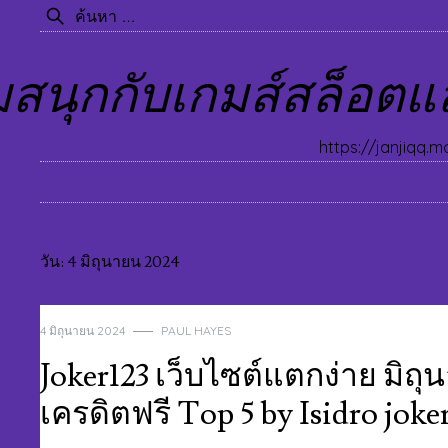
Skip
ค้นหา
to
สำหรับ:
content
สนุกกับเกมส์สล็อตและ
https://janjiqq.mo
วัน:
4 มิถุนายน 2024
4 มิถุนายน 2024
PAUL HAYES
Joker123 เว็บไซต์แตกง่าย มิถุ
เครดิตฟรี Top 5 by Isidro joke