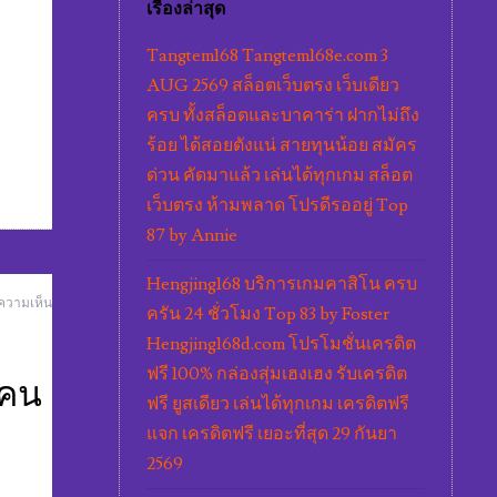
ถุนา
เรื่องล่าสุด
67
พนัน
Tangtem168 Tangtem168e.com 3
ออนไลน์
AUG 2569 สล็อตเว็บตรง เว็บเดียว
เว็บ
ตรง
ครบ ทั้งสล็อตและบาคาร่า ฝากไม่ถึง
JOKER123
ร้อย ได้สอยตังแน่ สายทุนน้อย สมัคร
เครดิต
ด่วน คัดมาแล้ว เล่นได้ทุกเกม สล็อต
ฟรี
TOP
เว็บตรง ห้ามพลาด โปรดีรออยู่ Top
5
87 by Annie
BY
ISIDRO
Hengjing168 บริการเกมคาสิโน ครบ
JOKER123
บน
ความเห็น
ครัน 24 ชั่วโมง Top 83 by Foster
JOKER123TH.GURU
บา
7
Hengjing168d.com โปรโมชั่นเครดิต
คา
ร่า
ฟรี 100% กล่องสุ่มเฮงเฮง รับเครดิต
บคน
ออนไลน์
ฟรี ยูสเดียว เล่นได้ทุกเกม เครดิตฟรี
ที่
แจก เครดิตฟรี เยอะที่สุด 29 กันยา
ดี
ที่สุด
2569
ของ