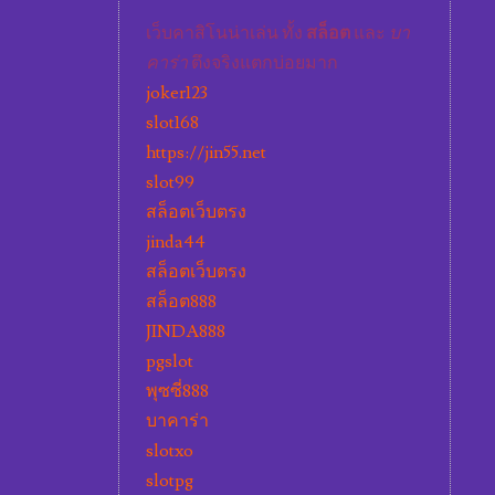
เว็บคาสิโนน่าเล่น ทั้ง
สล็อต
และ
บา
คาร่า
ตึงจริงแตกบ่อยมาก
joker123
slot168
https://jin55.net
slot99
สล็อตเว็บตรง
jinda44
สล็อตเว็บตรง
สล็อต888
JINDA888
pgslot
พุซซี่888
บาคาร่า
slotxo
slotpg