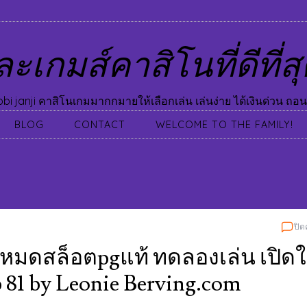
เกมส์คาสิโนที่ดีที่สุ
bi janji คาสิโนเกมมากกมายให้เลือกเล่น เล่นง่าย ได้เงินด่วน ถอนเร็
BLOG
CONTACT
WELCOME TO THE FAMILY!
ปิด
ั้งหมดสล็อตpgแท้ ทดลองเล่น เปิดใ
 81 by Leonie Berving.com