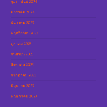
กุมภาพันธ์ 2024
มกราคม 2024
ธันวาคม 2023
พฤศจิกายน 2023
ตุลาคม 2023
กันยายน 2023
สิงหาคม 2023
กรกฎาคม 2023
มิถุนายน 2023
พฤษภาคม 2023