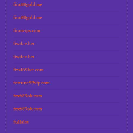
finn88gold.me
finn88gold.me
finnivips.com
fiwdee.bet
fiwdee.bet
fizz169bet.com
fortune99vip.com
fox689ok.com
fox689ok.com
fullslot