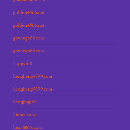
golden4566.net
golden4566.net
gowingo88.com
gowingo88.com
happy168
hengheng9899.com
hengheng9899.com
hengjing168
hi6bet.com
hiso8888s.com