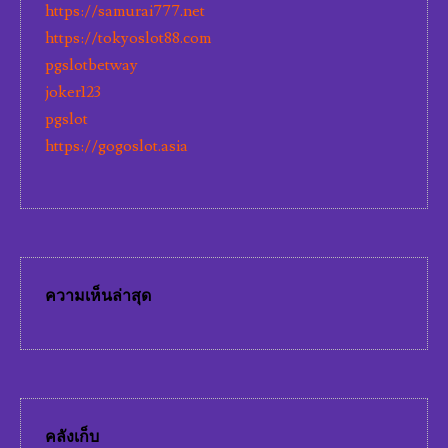
https://samurai777.net
https://tokyoslot88.com
pgslotbetway
joker123
pgslot
https://gogoslot.asia
ความเห็นล่าสุด
คลังเก็บ