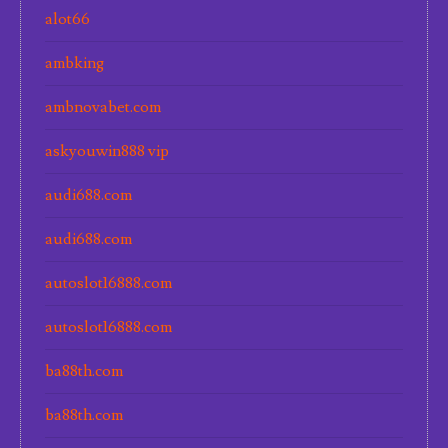
alot66
ambking
ambnovabet.com
askyouwin888 vip
audi688.com
audi688.com
autoslot16888.com
autoslot16888.com
ba88th.com
ba88th.com