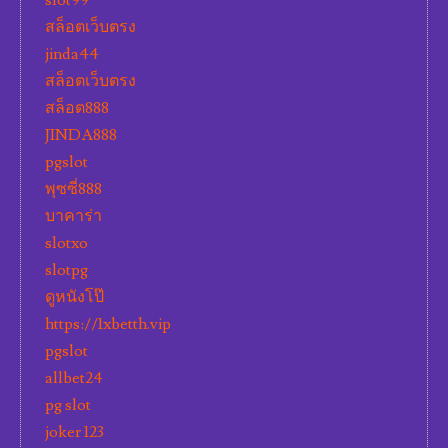
slot99
สล็อตเว็บตรง
jinda44
สล็อตเว็บตรง
สล็อต888
JINDA888
pgslot
พุซซี่888
บาคาร่า
slotxo
slotpg
ดูหนังโป๊
https://1xbetth.vip
pgslot
allbet24
pg slot
joker 123