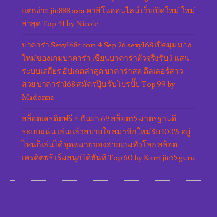
แตกง่าย jin888.asia คาสิโนออนไลน์ เว็บเปิดใหม่ ใหม่
ล่าสุด Top 41 by Nicole
บาคาร่า Sexy168c.com 4 Sep 26 sexy168 เปิดมุมมอง
ใหม่ของเกมบาคาร่า เซียนบาคาร่าตัวจริงรับ 3 แสน
ระบบเสถียร อัปเดตล่าสุด บาคาร่าสด ดีลเลอร์สาว
สวย บาคาร่า168 สมัครปุ๊บ รับโปรปั๊บ Top 99 by
Madonna
สล็อตเครดิตฟรี 4 กันยา 69 สล็อต55 มาตรฐานดี
ระบบแน่น เล่นแล้วสบายใจ สมาชิกใหม่รับ 100% อยู่
ไหนก็เล่นได้ จุดหมายของสายเกมทั่วโลก สล็อต
เครดิตฟรี เริ่มสนุกได้ทันที Top 60 by Karri jin55.guru