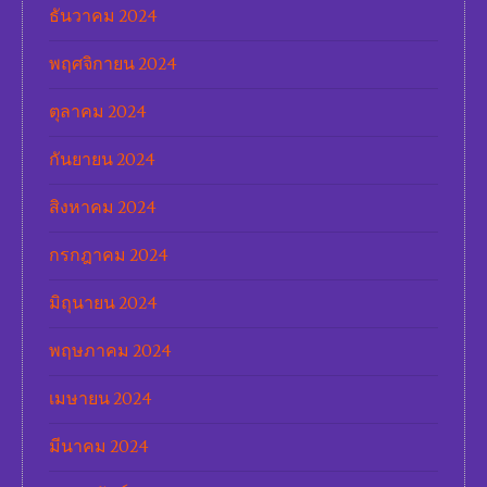
ธันวาคม 2024
พฤศจิกายน 2024
ตุลาคม 2024
กันยายน 2024
สิงหาคม 2024
กรกฎาคม 2024
มิถุนายน 2024
พฤษภาคม 2024
เมษายน 2024
มีนาคม 2024