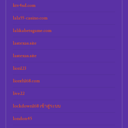
ktv4sd.com
lala55-casino.com
lalikabetsgame.com
lastexas.site
lastexas.site
lion123
lionth168.com
live22
lockdown168 เข้าสู่ระบบ
london45