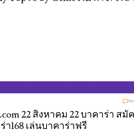
ปิด
.com 22 สิงหาคม 22 บาคาร่า สมั
ร่า168 เล่นบาคาร่าฟรี