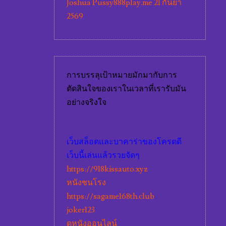
Joshua Pussy888play.me 21 กันยา
2569
การบรรลุเป้าหมายมักมากับการ
ตัดสินใจของเราในเวลาที่เรารับมัน
อย่างจริงใจ
เว็บสล็อตและบาคาร่าของโครตดี
เว็บนี้เล่นแล้วรวยจัดๆ
https://918kissauto.xyz
หนังชนโรง
https://sagame168th.club
joker123
ดูหนังออนไลน์