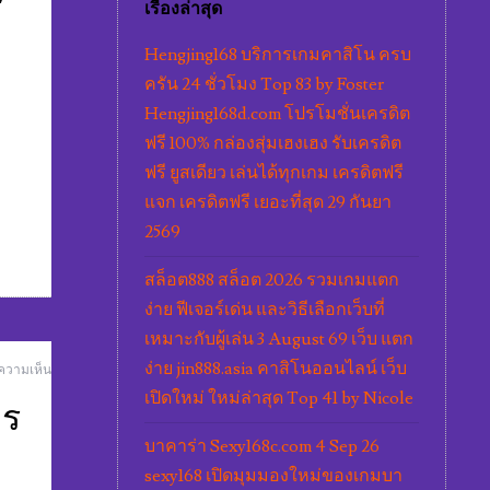
เรื่องล่าสุด
บา
คา
Hengjing168 บริการเกมคาสิโน ครบ
ร่า
เว็บ
ครัน 24 ชั่วโมง Top 83 by Foster
ตรง
Hengjing168d.com โปรโมชั่นเครดิต
ไม่
ผ่าน
ฟรี 100% กล่องสุ่มเฮงเฮง รับเครดิต
เอเย่นต์
ฟรี ยูสเดียว เล่นได้ทุกเกม เครดิตฟรี
เข้า
แจก เครดิตฟรี เยอะที่สุด 29 กันยา
สู่
ระบบ
2569
บา
คา
สล็อต888 สล็อต 2026 รวมเกมแตก
ร่า
ง่าย ฟีเจอร์เด่น และวิธีเลือกเว็บที่
โหลด
เหมาะกับผู้เล่น 3 August 69 เว็บ แตก
แทง
บา
ง่าย jin888.asia คาสิโนออนไลน์ เว็บ
บน
ความเห็น
คา
เว็บ
เปิดใหม่ ใหม่ล่าสุด Top 41 by Nicole
ร่า
คร
บา
บา
คา
บาคาร่า Sexy168c.com 4 Sep 26
คา
ร่า
ร่า
sexy168 เปิดมุมมองใหม่ของเกมบา
WWW.SEXYAUTO168.COM