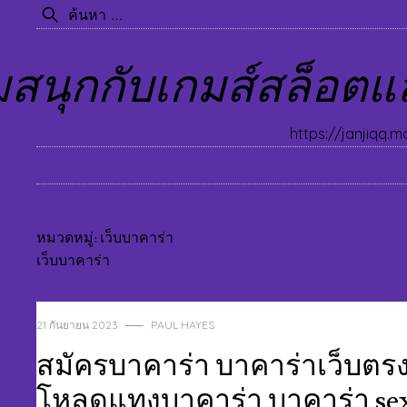
Skip
ค้นหา
to
สำหรับ:
content
สนุกกับเกมส์สล็อตและ
https://janjiqq.mo
หมวดหมู่:
เว็บบาคาร่า
เว็บบาคาร่า
21 กันยายน 2023
PAUL HAYES
สมัครบาคาร่า บาคาร่าเว็บตรงไ
โหลดแทงบาคาร่า บาคาร่า se