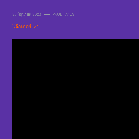
27 มิถุนายน 2023
PAUL HAYES
โจ๊กเกอร์123