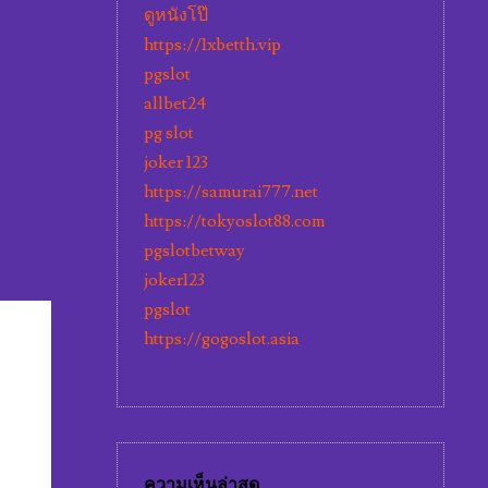
ดูหนังโป๊
https://1xbetth.vip
pgslot
allbet24
pg slot
joker 123
https://samurai777.net
https://tokyoslot88.com
pgslotbetway
joker123
pgslot
https://gogoslot.asia
ความเห็นล่าสุด