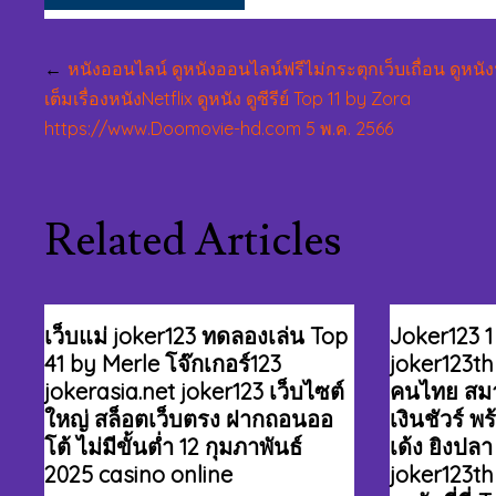
แนะแนว
หนังออนไลน์ ดูหนังออนไลน์ฟรีไม่กระตุกเว็บเถื่อน ดูหนัง
เต็มเรื่องหนังNetflix ดูหนัง ดูซีรีย์ Top 11 by Zora
เรื่อง
https://www.Doomovie-hd.com 5 พ.ค. 2566
Related Articles
เว็บแม่ joker123 ทดลองเล่น Top
Joker123 1
41 by Merle โจ๊กเกอร์123
joker123th
jokerasia.net joker123 เว็บไซต์
คนไทย สมา
ใหญ่ สล็อตเว็บตรง ฝากถอนออ
เงินชัวร์ พ
โต้ ไม่มีขั้นต่ำ 12 กุมภาพันธ์
เด้ง ยิงปล
2025 casino online
joker123th