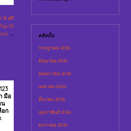
 18 ฟรี
 Top 45
rtie
คลังเก็บ
กรกฎาคม 2026
มิถุนายน 2026
พฤษภาคม 2026
เมษายน 2026
123
า มือ
มีนาคม 2026
าน
ลือก
กุมภาพันธ์ 2026
k
มกราคม 2026