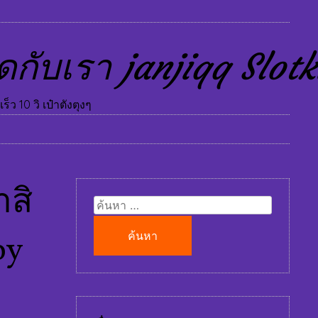
ดกับเรา janjiqq Slot
ว 10 วิ เป๋าตังตุงๆ
าสิ
ค้นหา
สำหรับ:
by