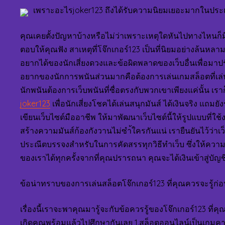
เพราะอะไรjoker123 ถึงได้รับความนิยมเยอะมากในประเทศ
คุณเคยตั้งปัญหาบ้างหรือไม่ว่าเพราะเหตุใดหันไปทางไหนก็มี
ตอบให้คุณฟัง สาเหตุที่โจ๊กเกอร์123 เป็นที่นิยมอย่างล้นหลา
อยากได้ของนักเสี่ยงดวงและข้อผิดพลาดของเว็บอื่นเพื่อมาป
อยากของนักการพนันส่วนมากคือต้องการเล่นเกมสล็อตที่เล่นง่
นักพนันต้องการเว็บพนันที่ซื่อตรงกับพวกเขาเพียงแค่นั้น เราก็
joker123
เพื่อนักเสี่ยงโชคได้เล่นสนุกมันส์ ได้เงินจริง แถมย
เขียนเว็บไซต์มืออาชีพ ให้มาพัฒนาเว็บไซต์นี้ให้รูปแบบที่ใช
สร้างความมันส์ก้องกังวานไม่ซำ้ใครกันแน่ เรายืนยันไว้ว่าเ
ประณีตบรรจงสำหรับในการคัดสรรทุกวิธีทำเว็บ ซึ่งให้ความต
ของเราได้ทุกครั้งจากที่คุณปรารถนา คุณจะได้เงินเข้าสู่บัญชี
ข้อน่าทราบของการเล่นสล็อตโจ๊กเกอร์123 ที่คุณควรจะรู้ก่อน
เรื่องนี้เราจะพาคุณมารู้จะกับข้อควรรู้ของโจ๊กเกอร์123 ที่คุ
เกิดคุณพร้อมแล้วไปศึกษากันเลย 1.สล็อตออนไลน์เป็นเกมคาสิโ