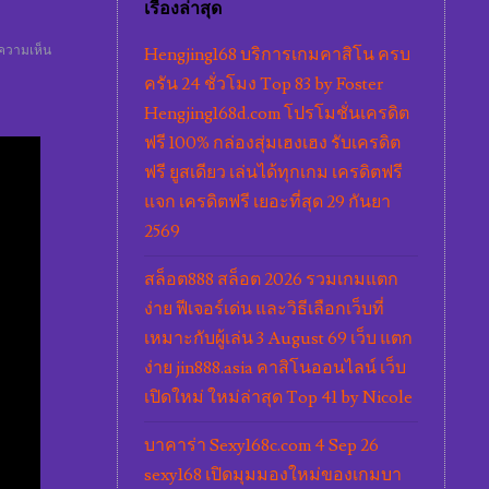
เรื่องล่าสุด
บน
ความเห็น
Hengjing168 บริการเกมคาสิโน ครบ
24
ครัน 24 ชั่วโมง Top 83 by Foster
AUG
Hengjing168d.com โปรโมชั่นเครดิต
2566
JOKER123
ฟรี 100% กล่องสุ่มเฮงเฮง รับเครดิต
เว็บไซต์
ฟรี ยูสเดียว เล่นได้ทุกเกม เครดิตฟรี
แจก
แจก เครดิตฟรี เยอะที่สุด 29 กันยา
หนัก
คา
2569
สิ
โน
สล็อต888 สล็อต 2026 รวมเกมแตก
เว็บ
ง่าย ฟีเจอร์เด่น และวิธีเลือกเว็บที่
ตรง
โจ๊ก
เหมาะกับผู้เล่น 3 August 69 เว็บ แตก
เกอร์123
ง่าย jin888.asia คาสิโนออนไลน์ เว็บ
ทดลอง
เปิดใหม่ ใหม่ล่าสุด Top 41 by Nicole
เล่น
TOP
7
บาคาร่า Sexy168c.com 4 Sep 26
BY
sexy168 เปิดมุมมองใหม่ของเกมบา
MINNIE