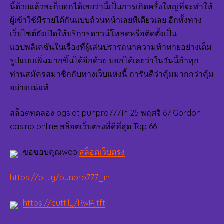
นี้ด้วยแล้วละก็บอกได้เลยว่านี้เป็นการเกิดครั้งใหญ่ที่จะทำให้
ผู้เข้าใช้มีรายได้กันแบบถ้วนหน้าเลยทีเดียวเลย อีกทั้งทาง
เว็บไซต์ยังเปิดให้บริการดาวน์โหลดหรือติดตั้งเป็น
แอปพลิเคชันในเรื่องที่ผู้เล่นปรารถนาความท้าทายอย่างเต็ม
รูปแบบเพิ่มมากขึ้นได้อีกด้วย บอกได้เลยว่าในวันนี้ถ้าทุก
ท่านสมัครสมาชิกกับทางเว็บแห่งนี้ การันตีว่าคุ้มมากกว่าคุ้ม
อย่างแน่แท้
สล็อตทดลอง pgslot punpro777.in 25 พฤศจิ 67 Gordon
casino online สล็อตเว็บตรงที่ดีที่สุด Top 66
ขอขอบคุณweb
สล็อตเว็บตรง
https://bit.ly/punpro777_in
https://cutt.ly/RwI4jtft