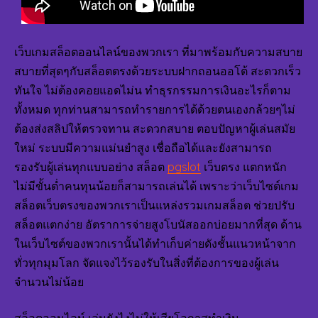
58
BY
GO
เว็บเกมสล็อตออนไลน์ของพวกเรา ที่มาพร้อมกับความสบาย
สบายที่สุดๆกับสล็อตตรงด้วยระบบฝากถอนออโต้ สะดวกเร็ว
ทันใจ ไม่ต้องคอยแอดไม่น ทำธุรกรรมการเงินอะไรก็ตาม
ทั้งหมด ทุกท่านสามารถทำรายการได้ด้วยตนเองกล้วยๆไม่
ต้องส่งสลิปให้ตรวจทาน สะดวกสบาย ตอบปัญหาผู้เล่นสมัย
ใหม่ ระบบมีความแม่นยำสูง เชื่อถือได้และยังสามารถ
รองรับผู้เล่นทุกแบบอย่าง สล็อต
pgslot
เว็บตรง แตกหนัก
ไม่มีขั้นต่ำคนทุนน้อยก็สามารถเล่นได้ เพราะว่าเว็บไซต์เกม
สล็อตเว็บตรงของพวกเราเป็นแหล่งรวมเกมสล็อต ช่วยปรับ
สล็อตแตกง่าย อัตราการจ่ายสูงโบนัสออกบ่อยมากที่สุด ด้าน
ในเว็บไซต์ของพวกเรานั้นได้ทำเก็บค่ายดังชั้นแนวหน้าจาก
ทั่วทุกมุมโลก จัดแจงไว้รองรับในสิ่งที่ต้องการของผู้เล่น
จำนวนไม่น้อย
สล็อตออนไลน์ เล่นยังไงไม่ให้เสียโอกาสทำเงิน