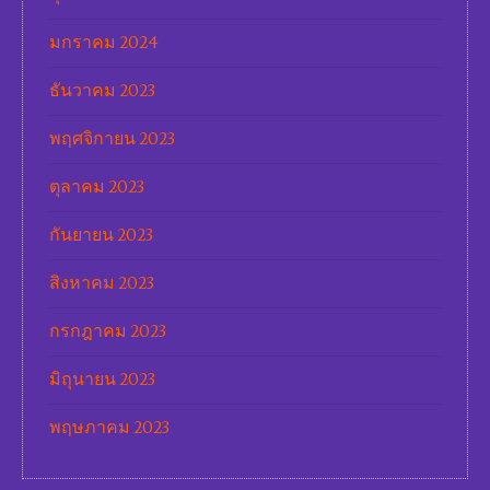
มกราคม 2024
ธันวาคม 2023
พฤศจิกายน 2023
ตุลาคม 2023
กันยายน 2023
สิงหาคม 2023
กรกฎาคม 2023
มิถุนายน 2023
พฤษภาคม 2023