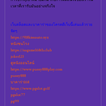
เวลาที่เรารับมันอย่างจริงใจ
เว็บสล็อตและบาคาร่าของโครตดีเว็บนี้เล่นแล้วรวย
จัดๆ
https://918kissauto.xyz
หนังชนโรง
https://sagame168th.club
joker123
ดูหนังออนไลน์
https://www.pussy888play.com
pussy888
บาคาร่า168
https://www.pgslot.golf
pgslot77
pg99