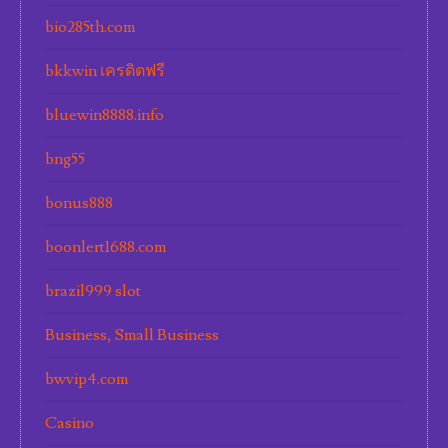
bio285th.com
bkkwin เครดิตฟรี
bluewin8888.info
bng55
bonus888
boonlert1688.com
brazil999 slot
Business, Small Business
bwvip4.com
Casino