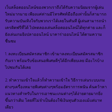
เว็บสล็อตออนไลน์ของพวกเราถึงได้รับความนิยมจากผู้เล่น
ใหม่มากมาย เพียงแค่ท่านมีโทรศัพท์มือถือเท่านั้นก็สามารถ
รับความบันเทิงใจกับพวกเราได้เลยในทันที ผู้เล่นสามารถนำ
เครดิตฟรีที่ได้ ไปทดลองเล่นสล็อตออนไลน์ได้ทุกค่าย และก็
ยังเล่นเกมยิงปลาออนไลน์ บาคาร่าออนไลน์ ได้ตามความ
ชื่นชม
1. ลงทะเบียนสมัครสมาชิก เข้ามาลงทะเบียนสมัครสมาชิก
กับเรา พร้อมรับข้อเสนอพิเศษดีๆได้อีกเพียบเลย มีอะไรบ้าง
ไปชมกันได้เลย
2. ทำความเข้าใจแล้วก็ทำความเข้าใจ วิธีการเล่นระบบเกม
ต่างๆเครื่องหมายพิเศษต่างๆพร้อมอัตราการพนัน ค้นคว้าหา
แนวทางสำหรับในการเอาชนะเกมต่างๆได้ง่ายดายมากยิ่ง
ขึ้นกว่าเดิม โดยที่ไม่จำเป็นต้องใช้เงินทุนตัวเองแม้แต่บาท
เดียว