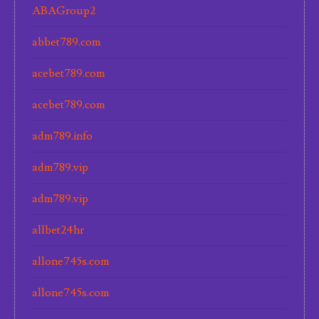
ABAGroup2
abbet789.com
acebet789.com
acebet789.com
adm789.info
adm789.vip
adm789.vip
allbet24hr
allone745s.com
allone745s.com