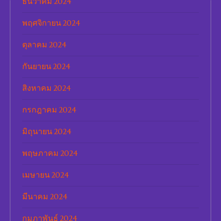
ธันวาคม 2024
พฤศจิกายน 2024
ตุลาคม 2024
กันยายน 2024
สิงหาคม 2024
กรกฎาคม 2024
มิถุนายน 2024
พฤษภาคม 2024
เมษายน 2024
มีนาคม 2024
กุมภาพันธ์ 2024