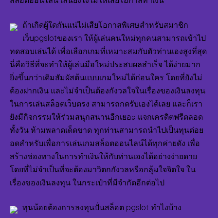
ถ้าเกิดผู้ใดกันแน่ไม่เสียโอกาสพิเศษสำหรับสมาชิก
เว็บpgslotของเรา ให้ผู้เล่นคนใหม่ทุกคนสามารถเข้าไป
ทดสอบเล่นได้ เพื่อเลือกเกมที่เหมาะสมกับตัวท่านเองสูงที่สุด
นี่คือวิธีที่จะทำให้ผู้เล่นมือใหม่ประสบผลสำเร็จ ได้ง่ายมาก
ยิ่งขึ้นกว่าเดิมสัมผัสต้นแบบเกมใหม่ได้ก่อนใคร โดยที่ยังไม่
ต้องฝากเงิน และไม่จำเป็นต้องกังวลใจในเรื่องของเงินลงทุน
ในการเล่นสล็อตเว็บตรง สามารถกดรับเองได้เลย และก็เรา
ยังมีกิจกรรมให้ร่วมสนุกสนานอีกเยอะ แจกเครดิตฟรีตลอด
ทั้งวัน ห้ามพลาดเด็ดขาด ทุกท่านสามารถนำไปเป็นทุนต่อย
อดสำหรับเพื่อการเล่นเกมสล็อตออนไลน์ได้ทุกค่ายดัง เพื่อ
สร้างช่องทางในการทำเงินให้กับท่านเองได้อย่างง่ายดาย
โดยที่ไม่จำเป็นที่จะต้องมาวิตกกังวลหรือกลุ้มใจจิตใจ ใน
เรื่องของเงินลงทุน ในกระเป๋าที่มีจำกัดอีกต่อไป
ทุนน้อยต้องการลงทุนปั่นสล็อต pgslot ทำไงบ้าง