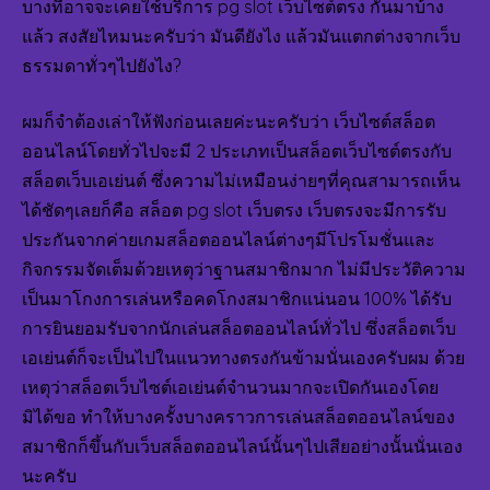
บางทีอาจจะเคยใช้บริการ pg slot เว็บไซต์ตรง กันมาบ้าง
คืน
PG
แล้ว สงสัยไหมนะครับว่า มันดียังไง แล้วมันแตกต่างจากเว็บ
SLO
ธรรมดาทั่วๆไปยังไง?
คุ้ม
ค่า
ผมก็จำต้องเล่าให้ฟังก่อนเลยค่ะนะครับว่า เว็บไซต์สล็อต
สุด!
TO
ออนไลน์โดยทั่วไปจะมี 2 ประเภทเป็นสล็อตเว็บไซต์ตรงกับ
67
สล็อตเว็บเอเย่นต์ ซึ่งความไม่เหมือนง่ายๆที่คุณสามารถเห็น
BY
ได้ชัดๆเลยก็คือ สล็อต pg slot เว็บตรง เว็บตรงจะมีการรับ
AL
LEE
ประกันจากค่ายเกมสล็อตออนไลน์ต่างๆมีโปรโมชั่นและ
1
กิจกรรมจัดเต็มด้วยเหตุว่าฐานสมาชิกมาก ไม่มีประวัติความ
AU
20
เป็นมาโกงการเล่นหรือคดโกงสมาชิกแน่นอน 100% ได้รับ
การยินยอมรับจากนักเล่นสล็อตออนไลน์ทั่วไป ซึ่งสล็อตเว็บ
เอเย่นต์ก็จะเป็นไปในแนวทางตรงกันข้ามนั่นเองครับผม ด้วย
เหตุว่าสล็อตเว็บไซต์เอเย่นต์จำนวนมากจะเปิดกันเองโดย
มิได้ขอ ทำให้บางครั้งบางคราวการเล่นสล็อตออนไลน์ของ
สมาชิกก็ขึ้นกับเว็บสล็อตออนไลน์นั้นๆไปเสียอย่างนั้นนั่นเอง
นะครับ