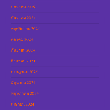
มกราคม 2025
ธันวาคม 2024
พฤศจิกายน 2024
ตุลาคม 2024
กันยายน 2024
สิงหาคม 2024
กรกฎาคม 2024
มิถุนายน 2024
พฤษภาคม 2024
เมษายน 2024