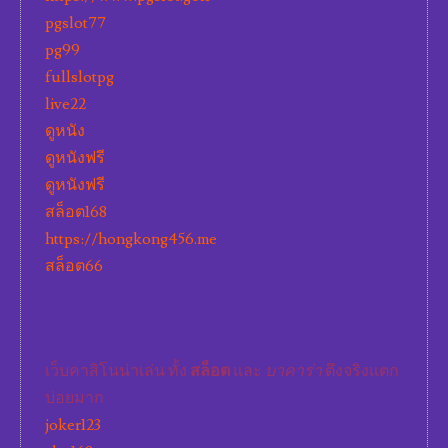
pgslot77
pg99
fullslotpg
live22
ดูหนัง
ดูหนังฟรี
ดูหนังฟรี
สล็อต168
https://hongkong456.me
สล็อต66
เว็บคาสิโนน่าเล่น ทั้ง
สล็อต
และ
บาคาร่า
ตึงจริงแตก
บ่อยมาก
joker123