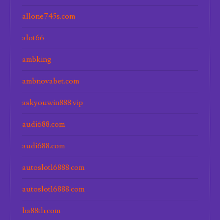
allone745s.com
alot66
ambking
ambnovabet.com
askyouwin888 vip
audi688.com
audi688.com
autoslot16888.com
autoslot16888.com
ba88th.com