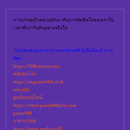
การบรรลุเป้าหมายมักมากับการตัดสินใจของเราใน
เวลาที่เรารับมันอย่างจริงใจ
เว็บสล็อตและบาคาร่าของโครตดีเว็บนี้เล่นแล้วรวย
จัดๆ
https://918kissauto.xyz
หนังชนโรง
https://sagame168th.club
joker123
ดูหนังออนไลน์
https://www.pussy888play.com
pussy888
บาคาร่า168
https://www.pgslot.golf