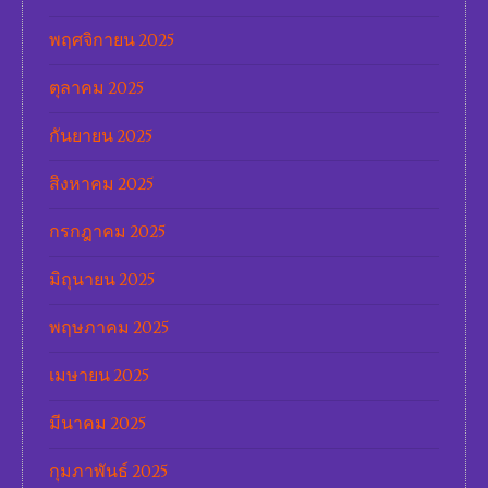
พฤศจิกายน 2025
ตุลาคม 2025
กันยายน 2025
สิงหาคม 2025
กรกฎาคม 2025
มิถุนายน 2025
พฤษภาคม 2025
เมษายน 2025
มีนาคม 2025
กุมภาพันธ์ 2025