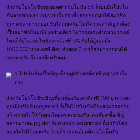
สำหรับโปรโมชั่นทุกยอดฝากรับโบนัส 5% ก็เป็นอีกโปรโม
ชั่นจากพวกเรา pg slot เว็บตรงที่ปล่อยออกมาให้สมาชิก
ทุกๆคนสามารถยอมรับได้เลยครับ ไม่มีความสำคัญว่าต้อง
เป็นสมาชิกใหม่เพียงอย่างเดียว ไม่ว่าคุณจะฝากมามากแค่
ไหนก็รับไปเลย โบนัสเครดิตฟรี 5% รับได้สูงสุดถึง
1,000,000 บาทเลยทีเดียว ทำยอด 2 เท่าก็สามารถถอนได้
เลยนะครับ รีบเลยจ๊ะครับผม!
6. โปรโมชั่นเชื้อเชิญเพื่อนฝูงรับเครดิตฟรี pg slot เว็บ
ตรง
สำหรับโปรโมชั่นเชิญเพื่อนพ้องรับเครดิตฟรี 100 บาท แจก
ทุกเมื่อเชื่อวันทุกยูสเซอร์ ก็เป็นโปรโมชั่นที่จะสามารถช่วย
สร้างรายได้ให้กับคุณโดยตรงเลยขอรับ แค่เพียงเชื้อเชิญ
สหายมาเล่น pg slot กับพวกเรา leetgamers ก็มารับโชค
สองถัดไปได้เลยครับ โดยมีรายละเอียดดังต่อไปนี้ครับ