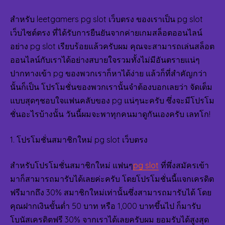
สำหรับ leetgamers pg slot เว็บตรง ของเราเป็น pg slot
เว็บไซต์ตรง ที่ได้รับการยืนยันจากค่ายเกมสล็อตออนไลน์
อย่าง pg slot เรียบร้อยแล้วครับผม คุณจะสามารถเล่นสล็อต
ออนไลน์กับเราได้อย่างสบายใจรวมทั้งไม่มีอันตรายแน่ๆ
ปากทางเข้า pg ของพวกเราก็หาได้ง่าย แล้วก็ที่สำคัญกว่า
นั้นก็เป็น โปรโมชั่นของพวกเรานั้นจำต้องบอกเลยว่า จัดเต็ม
แบบสุดๆชอบใจแฟนคลับของ pg แน่ๆนะครับ ซึ่งจะมีโปรโม
ชั่นอะไรบ้างนั้น วันนี้ผมจะพาทุกคนมาดูกันเองครับ เลทโก!
1. โปรโมชั่นสมาชิกใหม่ pg slot เว็บตรง
สำหรับโปรโมชั่นสมาชิกใหม่ แฟนๆ
pg slot
ที่พึ่งสมัครเข้า
มาก็สามารถมารับได้เลยค่ะครับ โดยโปรโมชั่นนี้แจกเครดิต
ฟรีมากถึง 30% สมาชิกใหม่เท่านั้นซึ่งสามารถมารับได้ โดย
คุณฝากเงินขั้นต่ำ 50 บาท หรือ 1,000 บาทขึ้นไป ก็มารับ
โบนัสเครดิตฟรี 30% จากเราได้เลยครับผม ยอมรับได้สูงสุด