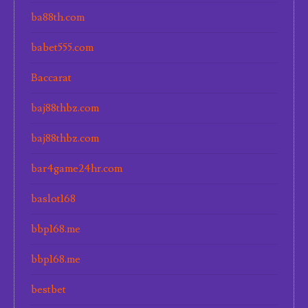
ba88th.com
babet555.com
Baccarat
baj88thbz.com
baj88thbz.com
bar4game24hr.com
baslot168
bbp168.me
bbp168.me
bestbet