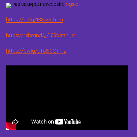
ขอขอบคุณมากwebsite
pgslot
https://bit.ly/188betth_in
https://rebrand.ly/188betth_in
https://ow.ly/cTpl50QtRTz