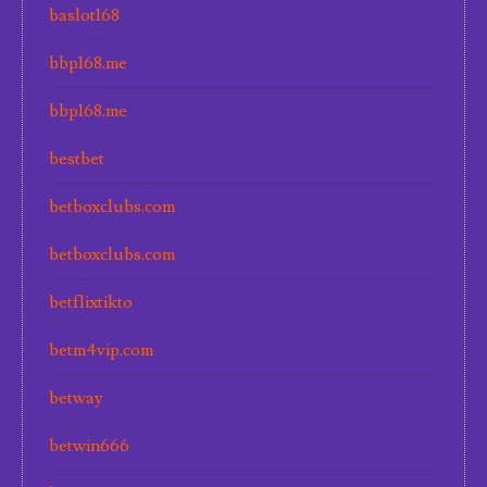
baslot168
bbp168.me
bbp168.me
bestbet
betboxclubs.com
betboxclubs.com
betflixtikto
betm4vip.com
betway
betwin666