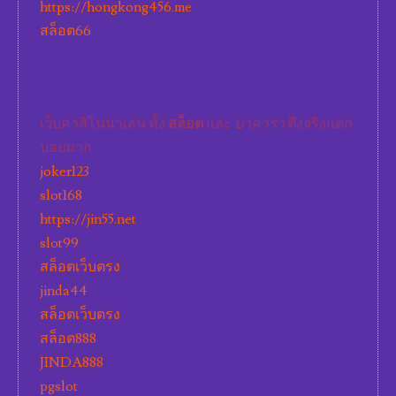
https://hongkong456.me
สล็อต66
เว็บคาสิโนน่าเล่น ทั้ง
สล็อต
และ
บาคาร่า
ตึงจริงแตก
บ่อยมาก
joker123
slot168
https://jin55.net
slot99
สล็อตเว็บตรง
jinda44
สล็อตเว็บตรง
สล็อต888
JINDA888
pgslot