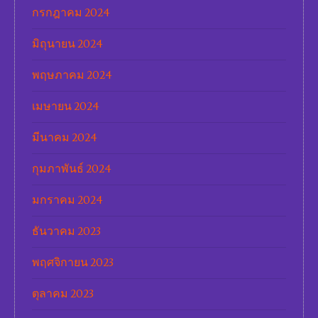
กรกฎาคม 2024
มิถุนายน 2024
พฤษภาคม 2024
เมษายน 2024
มีนาคม 2024
กุมภาพันธ์ 2024
มกราคม 2024
ธันวาคม 2023
พฤศจิกายน 2023
ตุลาคม 2023