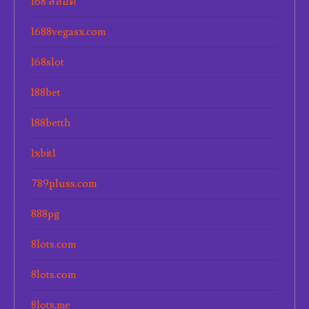
168 สล็อต
1688vegasx.com
168slot
188bet
188betth
1xbit1
789pluss.com
888pg
8lots.com
8lots.com
8lots.me