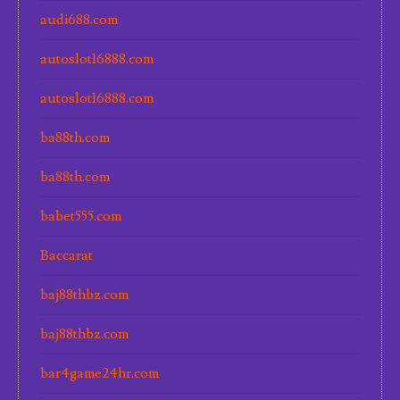
audi688.com
autoslot16888.com
autoslot16888.com
ba88th.com
ba88th.com
babet555.com
Baccarat
baj88thbz.com
baj88thbz.com
bar4game24hr.com