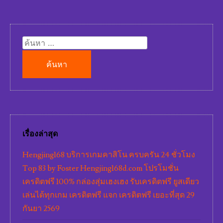
ค้นหา
สำหรับ:
เรื่องล่าสุด
Hengjing168 บริการเกมคาสิโน ครบครัน 24 ชั่วโมง
Top 83 by Foster Hengjing168d.com โปรโมชั่น
เครดิตฟรี 100% กล่องสุ่มเฮงเฮง รับเครดิตฟรี ยูสเดียว
เล่นได้ทุกเกม เครดิตฟรี แจก เครดิตฟรี เยอะที่สุด 29
กันยา 2569