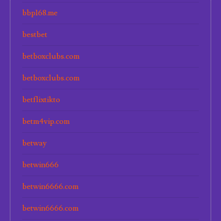
bbp168.me
bestbet
betboxclubs.com
betboxclubs.com
betflixtikto
betm4vip.com
betway
betwin666
betwin6666.com
betwin6666.com