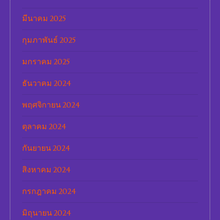
มีนาคม 2025
กุมภาพันธ์ 2025
มกราคม 2025
ธันวาคม 2024
พฤศจิกายน 2024
ตุลาคม 2024
กันยายน 2024
สิงหาคม 2024
กรกฎาคม 2024
มิถุนายน 2024