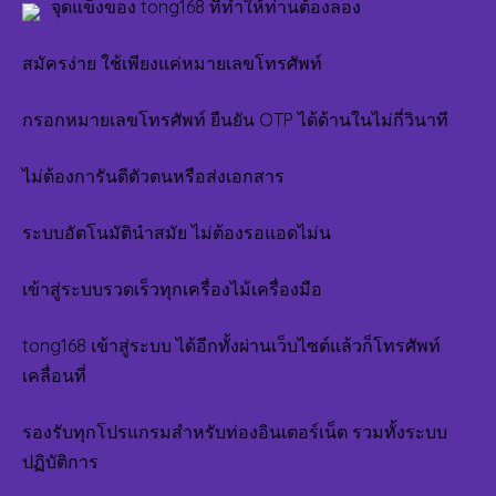
จุดแข็งของ tong168 ที่ทำให้ท่านต้องลอง
เลท
หรือ
แอ
สมัครง่าย ใช้เพียงแค่หมายเลขโทรศัพท์
ธน
ก็
กรอกหมายเลขโทรศัพท์ ยืนยัน OTP ได้ด้านในไม่กี่วินาที
ไว
เท่า
กัน}
ไม่ต้องการันตีตัวตนหรือส่งเอกสาร
ถอ
ง่าย
ระบบอัตโนมัตินำสมัย ไม่ต้องรอแอดไม่น
สุด
ใน
รุ่น
เข้าสู่ระบบรวดเร็วทุกเครื่องไม้เครื่องมือ
TO
56
tong168 เข้าสู่ระบบ ได้อีกทั้งผ่านเว็บไซต์แล้วก็โทรศัพท์
BY
LUE
เคลื่อนที่
รองรับทุกโปรแกรมสำหรับท่องอินเตอร์เน็ต รวมทั้งระบบ
ปฏิบัติการ