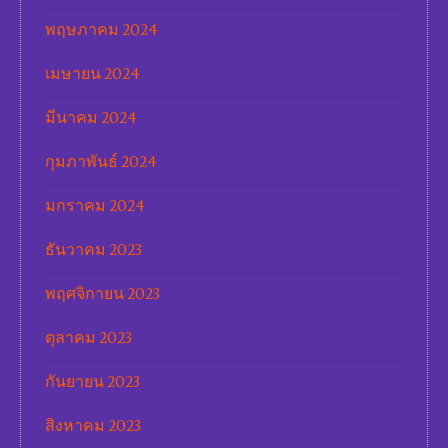
พฤษภาคม 2024
เมษายน 2024
มีนาคม 2024
กุมภาพันธ์ 2024
มกราคม 2024
ธันวาคม 2023
พฤศจิกายน 2023
ตุลาคม 2023
กันยายน 2023
สิงหาคม 2023