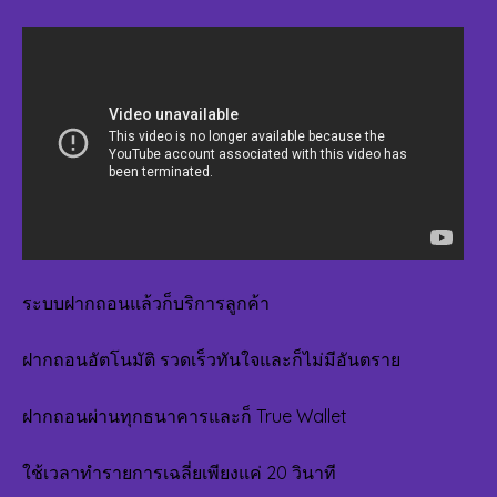
ระบบฝากถอนแล้วก็บริการลูกค้า
ฝากถอนอัตโนมัติ รวดเร็วทันใจและก็ไม่มีอันตราย
ฝากถอนผ่านทุกธนาคารและก็ True Wallet
ใช้เวลาทำรายการเฉลี่ยเพียงแค่ 20 วินาที