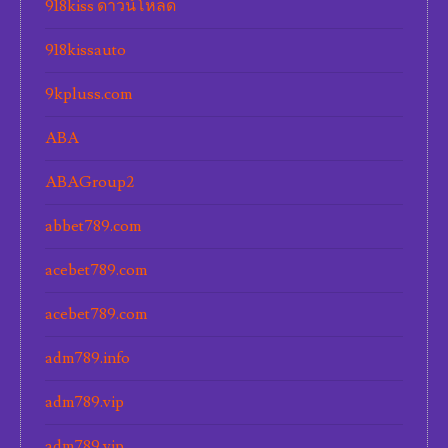
918kiss ดาวน์โหลด
918kissauto
9kpluss.com
ABA
ABAGroup2
abbet789.com
acebet789.com
acebet789.com
adm789.info
adm789.vip
adm789.vip