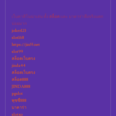
เว็บคาสิโนน่าเล่น ทั้ง
สล็อต
และ
บาคาร่า
ตึงจริงแตก
บ่อยมาก
joker123
slot168
https://jin55.net
slot99
สล็อตเว็บตรง
jinda44
สล็อตเว็บตรง
สล็อต888
JINDA888
pgslot
พุซซี่888
บาคาร่า
slotxo