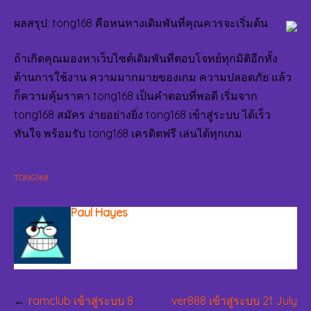
ผลสรุป: tong168 คือหนทางเดิมพันที่คุณควรจะเริ่มต้น
ถ้าเกิดคุณมองหาเว็บไซต์เดิมพันที่ตอบโจทย์ทุกมิติอีกทั้ง
ด้านการใช้งาน ความมากมายของเกม ความปลอดภัย แล้ว
ก็ความคุ้มราคา tong168 เป็นคำตอบที่พอดี เริ่มจาก
tong168 สมัคร ง่ายอย่างยิ่ง tong168 เข้าสู่ระบบ ได้เร็ว
ทันใจ พร้อมรับ tong168 เครดิตฟรี เล่นได้ทุกเกม
TONG168
Paul Hayes
แนะแนว
ramclub เข้าสู่ระบบ 8
ver888 เข้าสู่ระบบ 21 July