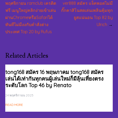
เรื่อง
พฤศจิกายน ramclub เครดิต
ver888 สมัคร แจ็คพอตไม่มี
ฟรี เมนูใหญ่คลิกง่ายเข้าเล่น
กั๊กคาสิโนสดเล่นเพลินคุ้มทุก
ผ่านChromeหรือSafariได้
ยูสแน่นอน Top 82 by
ทันทีไม่มีงงกับคำสั่งต่าง
Ulrich
ประเทศ Top 20 by Rufus
Related Articles
tong168 สมัคร 16 พฤษภาคม tong168 สมัคร
เล่นได้เท่ากันทุกคนผู้เล่นใหม่ก็มีลุ้นเที่ยงตรง
ระดับโลก Top 46 by Renato
24 พฤศจิกายน 2025
READ MORE