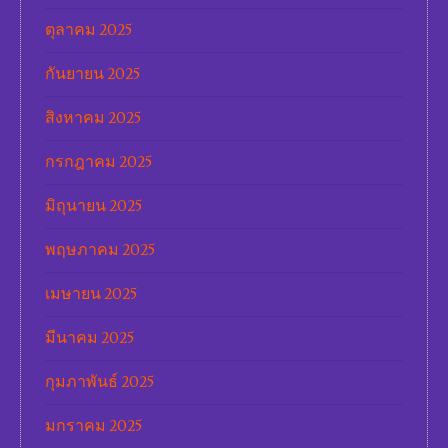
ตุลาคม 2025
กันยายน 2025
สิงหาคม 2025
กรกฎาคม 2025
มิถุนายน 2025
พฤษภาคม 2025
เมษายน 2025
มีนาคม 2025
กุมภาพันธ์ 2025
มกราคม 2025