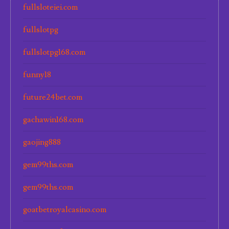
fullsloteiei.com
fullslotpg
fullslotpg168.com
funny18
future24bet.com
gachawin168.com
gaojing888
gem99ths.com
gem99ths.com
goatbetroyalcasino.com