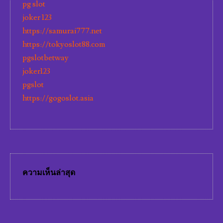
pg slot
joker 123
https://samurai777.net
https://tokyoslot88.com
pgslotbetway
joker123
pgslot
https://gogoslot.asia
ความเห็นล่าสุด