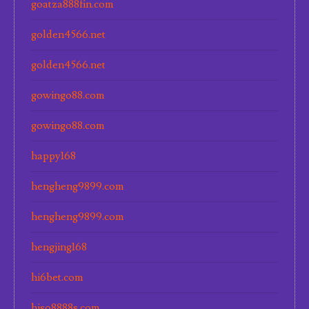
goatza888fin.com
golden4566.net
golden4566.net
gowingo88.com
gowingo88.com
happy168
hengheng9899.com
hengheng9899.com
hengjing168
hi6bet.com
hiso8888s.com