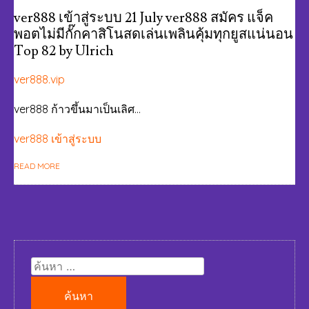
VE
ver888 เข้าสู่ระบบ 21 July ver888 สมัคร แจ็ค
เข้า
พอตไม่มีกั๊กคาสิโนสดเล่นเพลินคุ้มทุกยูสแน่นอน
สู่
ระบ
Top 82 by Ulrich
21
JUL
ver888.vip
VE
สมั
ver888 ก้าวขึ้นมาเป็นเลิศ…
แจ็
พอ
ver888 เข้าสู่ระบบ
ไม่ม
กั๊ก
READ MORE
คา
สิ
โน
สด
เล่น
เพล
คุ้ม
ค้นหา
ทุก
ยู
สำหรับ:
ส
แน่