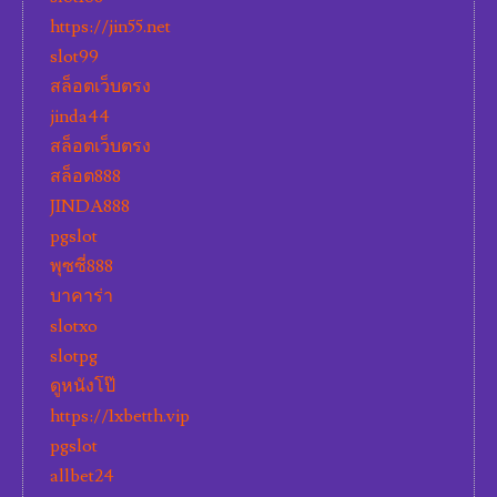
https://jin55.net
slot99
สล็อตเว็บตรง
jinda44
สล็อตเว็บตรง
สล็อต888
JINDA888
pgslot
พุซซี่888
บาคาร่า
slotxo
slotpg
ดูหนังโป๊
https://1xbetth.vip
pgslot
allbet24