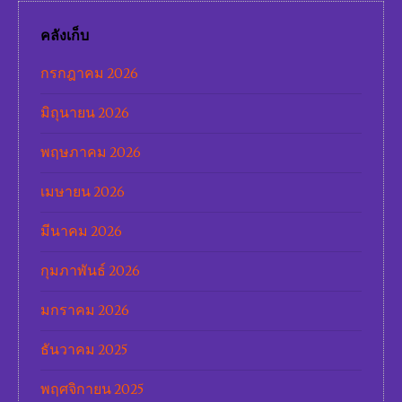
คลังเก็บ
กรกฎาคม 2026
มิถุนายน 2026
พฤษภาคม 2026
เมษายน 2026
มีนาคม 2026
กุมภาพันธ์ 2026
มกราคม 2026
ธันวาคม 2025
พฤศจิกายน 2025