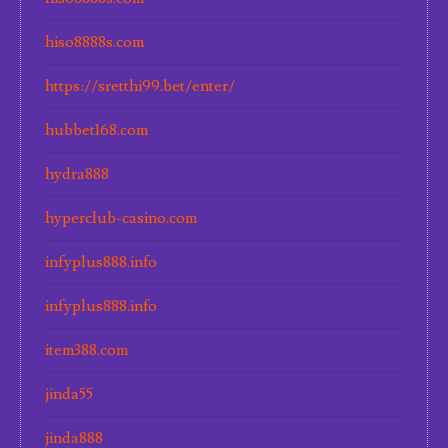
hiso8888s.com
https://sretthi99.bet/enter/
hubbet168.com
hydra888
hyperclub-casino.com
infyplus888.info
infyplus888.info
item388.com
jinda55
jinda888