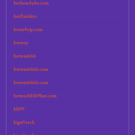
betboxclubs.com
betflixtikto
betm4vip.com
betway
betwin666
betwin6666.com
betwin6666.com
betworld369hot.com
bh99
bigx9.tech