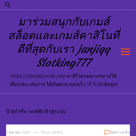
Skip
ค้นหา
to
สำหรับ:
มาร่วมสนุกกับเกมส์
content
สล็อตและเกมส์คาสิโนที่
ดีที่สุดกับเรา janjiqq
Slotking777
https://janjiqq.mobi janji คาสิโนเกมมากกมายให้
เลือกเล่น เล่นง่าย ได้เงินด่วน ถอนเร็ว 10 วิ เป๋าตังตุงๆ
ป้ายกำกับ:
ver888 เข้าสู่ระบบ
บน
4 ตุลาคม 2025
PAUL HAYES
ปิดความเห็น