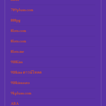
789pluss.com
888pg
8lots.com
8lots.com
8lots.me
918Kiss
918kiss ดาวน์โหลด
918kissauto
9kpluss.com
ABA