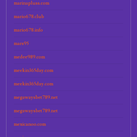
marinapluss.com
mario678.club
mario678.info
mars95
medee989.com
meekin365day.com
meekin365day.com
megawaysbet789.net
megawaysbet789.net
mexicanoo.com