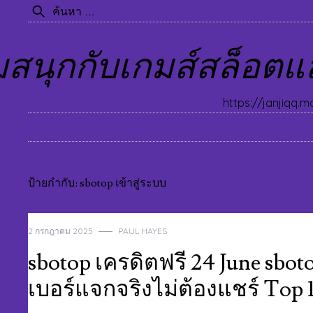
Skip
ค้นหา
to
สำหรับ:
content
สนุกกับเกมส์สล็อตและ
https://janjiqq.mo
ป้ายกำกับ:
sbotop เข้าสู่ระบบ
2 กรกฎาคม 2025
PAUL HAYES
sbotop เครดิตฟรี 24 June sbot
เบอร์แจกจริงไม่ต้องแชร์ Top 1