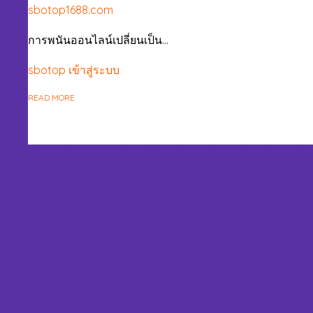
sbotop1688.com
การพนันออนไลน์เปลี่ยนเป็น…
sbotop เข้าสู่ระบบ
READ MORE