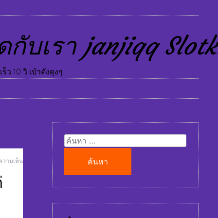
ดกับเรา janjiqq Slot
ว 10 วิ เป๋าตังตุงๆ
ค้นหา
สำหรับ:
บน
ความเห็น
SBOTOP
่
เครดิต
ฟรี
24
JUNE