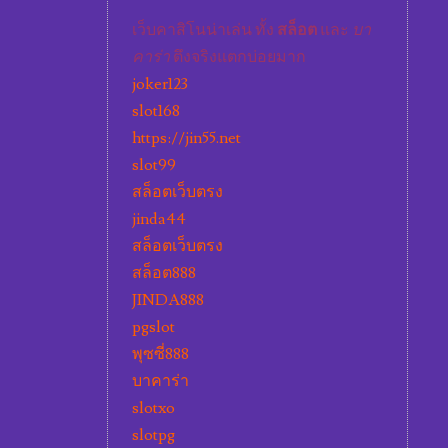
เว็บคาสิโนน่าเล่น ทั้ง
สล็อต
และ
บา
คาร่า
ตึงจริงแตกบ่อยมาก
joker123
slot168
https://jin55.net
slot99
สล็อตเว็บตรง
jinda44
สล็อตเว็บตรง
สล็อต888
JINDA888
pgslot
พุซซี่888
บาคาร่า
slotxo
slotpg