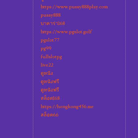
https://www.pussy888play.com
pussy888
บาคาร่า168
https://www.pgslot.golf
pgslot77
pg99
fullslotpg
live22
ดูหนัง
ดูหนังฟรี
ดูหนังฟรี
สล็อต168
https://hongkong456.me
สล็อต66