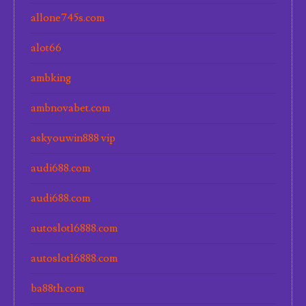
allone745s.com
alot66
ambking
ambnovabet.com
askyouwin888 vip
audi688.com
audi688.com
autoslot16888.com
autoslot16888.com
ba88th.com