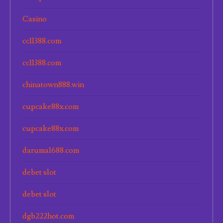
Casino
cc11388.com
cc11388.com
chinatown888.win
cupcake88x.com
cupcake88x.com
daruma1688.com
debet slot
debet slot
dgb222hot.com