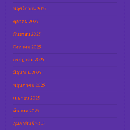
พฤศจิกายน 2025
ตุลาคม 2025
กันยายน 2025
สิงหาคม 2025
กรกฎาคม 2025
มิถุนายน 2025
พฤษภาคม 2025
เมษายน 2025
มีนาคม 2025
กุมภาพันธ์ 2025