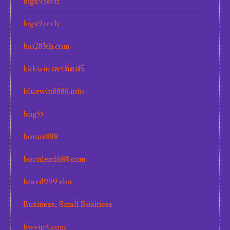
bigx9.tech
bigx9.tech
bio285th.com
bkkwin เครดิตฟรี
bluewin8888.info
bng55
bonus888
boonlert1688.com
brazil999 slot
Business, Small Business
bwvip4.com