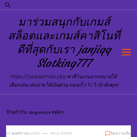
Skip
ค้นหา
to
สำหรับ:
มาร่วมสนุกกับเกมส์
content
สล็อตและเกมส์คาสิโนที่
ดีที่สุดกับเรา janjiqq
Slotking777
https://janjiqq.mobi janji คาสิโนเกมมากกมายให้
เลือกเล่น เล่นง่าย ได้เงินด่วน ถอนเร็ว 10 วิ เป๋าตังตุงๆ
ป้ายกำกับ:
megaways สมัคร
บน
20 พฤศจิกายน 2025
PAUL HAYES
ปิดความเห็น