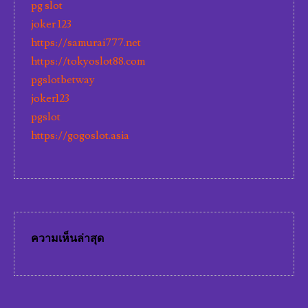
pg slot
joker 123
https://samurai777.net
https://tokyoslot88.com
pgslotbetway
joker123
pgslot
https://gogoslot.asia
ความเห็นล่าสุด