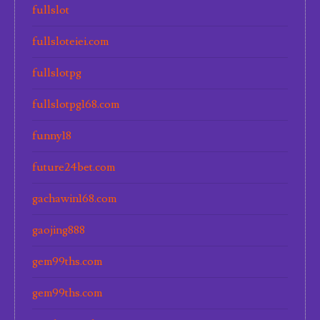
fullslot
fullsloteiei.com
fullslotpg
fullslotpg168.com
funny18
future24bet.com
gachawin168.com
gaojing888
gem99ths.com
gem99ths.com