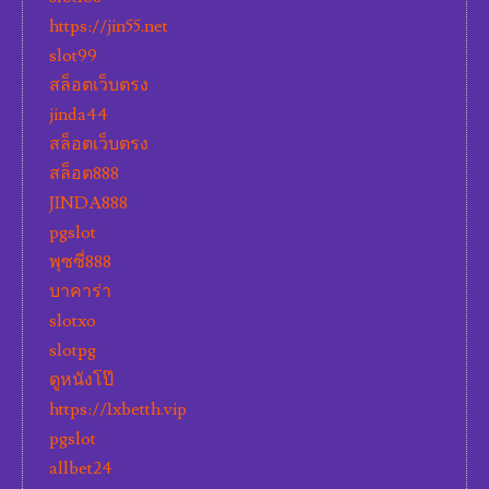
https://jin55.net
slot99
สล็อตเว็บตรง
jinda44
สล็อตเว็บตรง
สล็อต888
JINDA888
pgslot
พุซซี่888
บาคาร่า
slotxo
slotpg
ดูหนังโป๊
https://1xbetth.vip
pgslot
allbet24