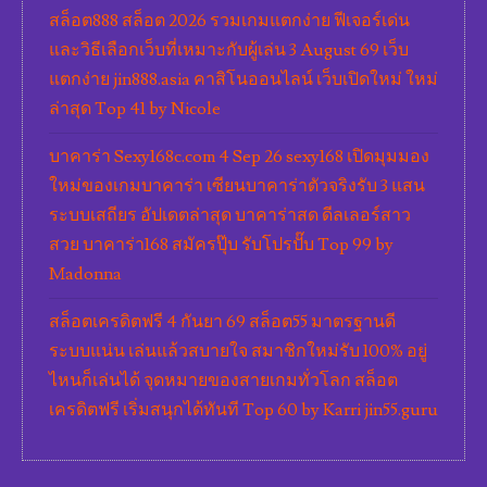
สล็อต888 สล็อต 2026 รวมเกมแตกง่าย ฟีเจอร์เด่น
และวิธีเลือกเว็บที่เหมาะกับผู้เล่น 3 August 69 เว็บ
แตกง่าย jin888.asia คาสิโนออนไลน์ เว็บเปิดใหม่ ใหม่
ล่าสุด Top 41 by Nicole
บาคาร่า Sexy168c.com 4 Sep 26 sexy168 เปิดมุมมอง
ใหม่ของเกมบาคาร่า เซียนบาคาร่าตัวจริงรับ 3 แสน
ระบบเสถียร อัปเดตล่าสุด บาคาร่าสด ดีลเลอร์สาว
สวย บาคาร่า168 สมัครปุ๊บ รับโปรปั๊บ Top 99 by
Madonna
สล็อตเครดิตฟรี 4 กันยา 69 สล็อต55 มาตรฐานดี
ระบบแน่น เล่นแล้วสบายใจ สมาชิกใหม่รับ 100% อยู่
ไหนก็เล่นได้ จุดหมายของสายเกมทั่วโลก สล็อต
เครดิตฟรี เริ่มสนุกได้ทันที Top 60 by Karri jin55.guru