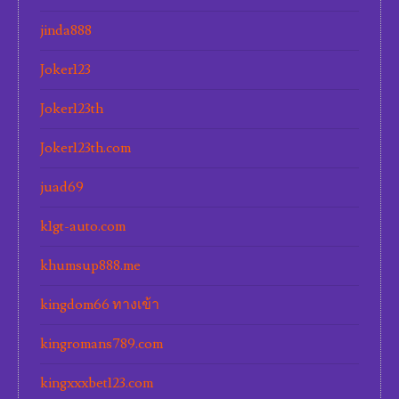
jinda888
Joker123
Joker123th
Joker123th.com
juad69
k1gt-auto.com
khumsup888.me
kingdom66 ทางเข้า
kingromans789.com
kingxxxbet123.com