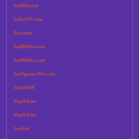
ba88th.com
babet555.com
Baccarat
baj88thbz.com
baj88thbz.com
bar4game24hr.com
baslot168
bbp168.me
bbp168.me
bestbet