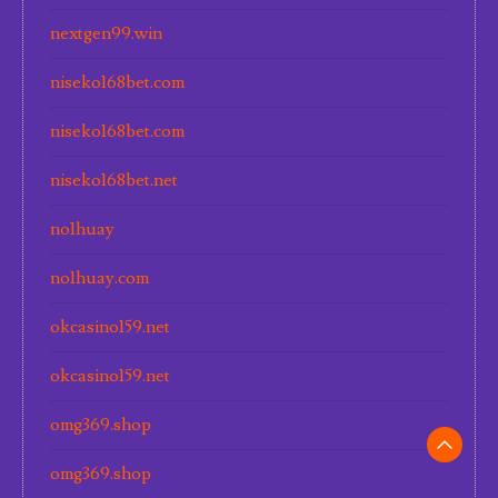
nextgen99.win
niseko168bet.com
niseko168bet.com
niseko168bet.net
no1huay
no1huay.com
okcasino159.net
okcasino159.net
omg369.shop
omg369.shop