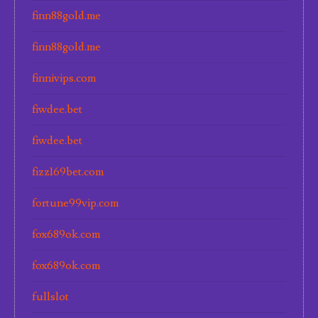
finn88gold.me
finn88gold.me
finnivips.com
fiwdee.bet
fiwdee.bet
fizz169bet.com
fortune99vip.com
fox689ok.com
fox689ok.com
fullslot