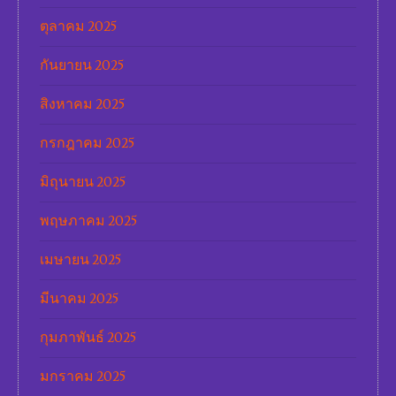
ตุลาคม 2025
กันยายน 2025
สิงหาคม 2025
กรกฎาคม 2025
มิถุนายน 2025
พฤษภาคม 2025
เมษายน 2025
มีนาคม 2025
กุมภาพันธ์ 2025
มกราคม 2025