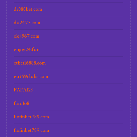
dr888bet.com
du2477.com
ek4567.com
enjoy24.fun
etbet16888.com
eu369clubs.com
FAFA123
faro168
finfinbet789.com
finfinbet789.com