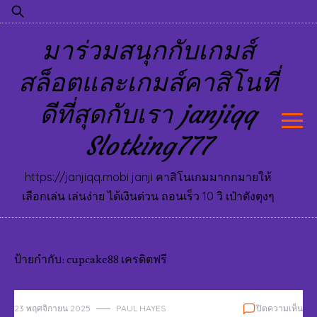
Skip
ค้นหา
to
สำหรับ:
มาร่วมสนุกกับเกมส์
content
สล็อตและเกมส์คาสิโนที่
ดีที่สุดกับเรา janjiqq
Slotking777
https://janjiqq.mobi janji คาสิโนเกมมากกมายให้
เลือกเล่น เล่นง่าย ได้เงินด่วน ถอนเร็ว 10 วิ เป๋าตังตุงๆ
ป้ายกำกับ:
cupcake88 เครดิตฟรี
บน
23 พฤศจิกายน 2025
PAUL HAYES
ปิดความเห็น