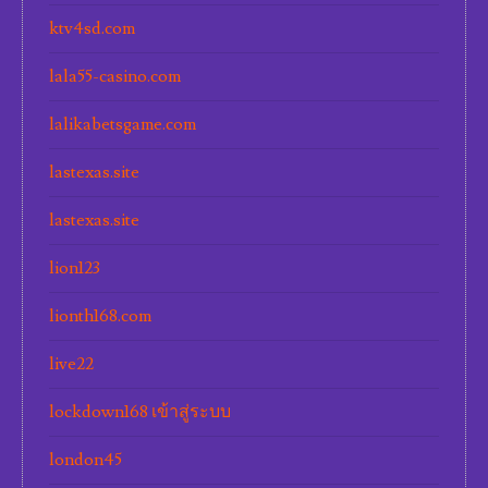
ktv4sd.com
lala55-casino.com
lalikabetsgame.com
lastexas.site
lastexas.site
lion123
lionth168.com
live22
lockdown168 เข้าสู่ระบบ
london45