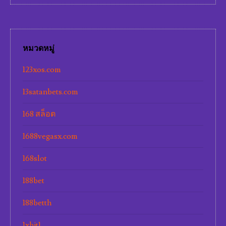
หมวดหมู่
123xos.com
13satanbets.com
168 สล็อต
1688vegasx.com
168slot
188bet
188betth
1xbit1