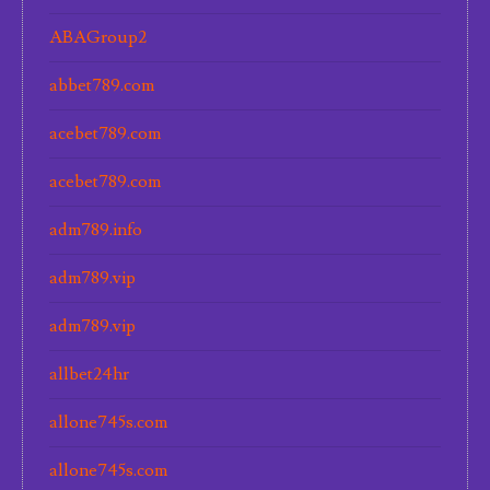
ABAGroup2
abbet789.com
acebet789.com
acebet789.com
adm789.info
adm789.vip
adm789.vip
allbet24hr
allone745s.com
allone745s.com