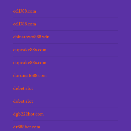
cc11388.com
cc11388.com
chinatown888.win
cupcake88x.com
cupcake88x.com
daruma1688.com
debet slot
debet slot
dgb222hot.com
dr888bet.com