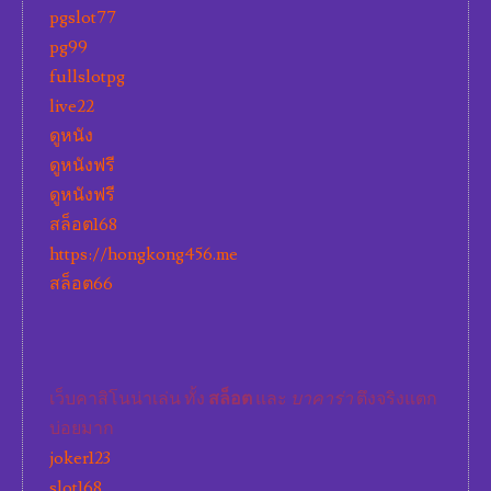
pgslot77
pg99
fullslotpg
live22
ดูหนัง
ดูหนังฟรี
ดูหนังฟรี
สล็อต168
https://hongkong456.me
สล็อต66
เว็บคาสิโนน่าเล่น ทั้ง
สล็อต
และ
บาคาร่า
ตึงจริงแตก
บ่อยมาก
joker123
slot168