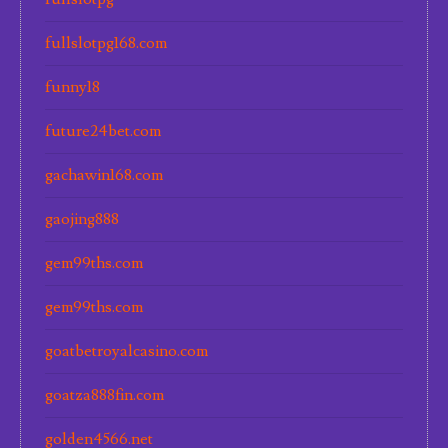
fullslotpg168.com
funny18
future24bet.com
gachawin168.com
gaojing888
gem99ths.com
gem99ths.com
goatbetroyalcasino.com
goatza888fin.com
golden4566.net