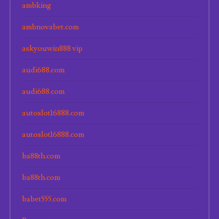
ambking
ambnovabet.com
askyouwin888 vip
audi688.com
audi688.com
autoslot16888.com
autoslot16888.com
ba88th.com
ba88th.com
babet555.com