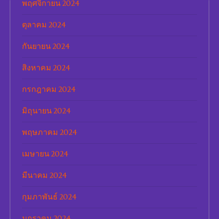
พฤศจิกายน 2024
ตุลาคม 2024
กันยายน 2024
สิงหาคม 2024
กรกฎาคม 2024
มิถุนายน 2024
พฤษภาคม 2024
เมษายน 2024
มีนาคม 2024
กุมภาพันธ์ 2024
มกราคม 2024