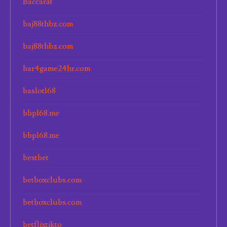
Baccarat
baj88thbz.com
baj88thbz.com
bar4game24hr.com
baslot168
bbp168.me
bbp168.me
bestbet
betboxclubs.com
betboxclubs.com
betflixtikto