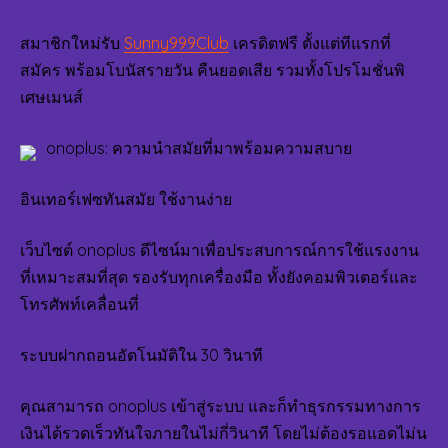
สมาชิกใหม่รับ
Sunny999Club
เครดิตฟรี ตั้งแต่ทีแรกที่
สมัคร พร้อมโบนัสรายวัน คืนยอดเสีย รวมทั้งโปรโมชั่นพิ
เศษเมนส์
onoplus: ความนำสมัยที่มาพร้อมความสบาย
อินเทอร์เฟซทันสมัย ใช้งานง่าย
เว็บไซต์ onoplus ดีไซน์มาเพื่อประสบการณ์การใช้แรงงาน
ที่เหมาะสมที่สุด รองรับทุกเครื่องมือ ทั้งยังคอมพิวเตอร์และ
โทรศัพท์เคลื่อนที่
ระบบฝากถอนอัตโนมัติใน 30 วินาที
คุณสามารถ onoplus เข้าสู่ระบบ และก็ทำธุรกรรมทางการ
เงินได้รวดเร็วทันใจภายในไม่กี่วินาที โดยไม่ต้องรอแอดไม่น