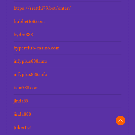
https://sretthi99.bet/enter/
hubbet168.com
hydra888
hyperclub-casino.com
infyplus888.info
infyplus888.info
item388.com
jinda55
jinda888
Joker123