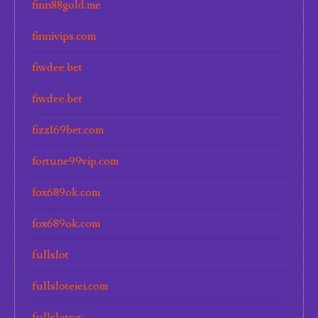
finn88gold.me
finnivips.com
fiwdee.bet
fiwdee.bet
fizz169bet.com
fortune99vip.com
fox689ok.com
fox689ok.com
fullslot
fullsloteiei.com
fullslotpg