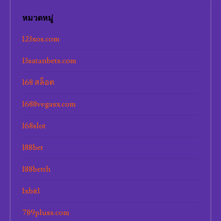
หมวดหมู่
123xos.com
13satanbets.com
168 สล็อต
1688vegasx.com
168slot
188bet
188betth
1xbit1
789pluss.com