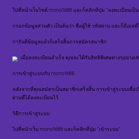
ไปที่หน้าเว็บไซต์ mono1688 และก็คลิกที่ปุ่ม “ลงทะเบียนเป็
กรอกข้อมูลส่วนตัว เป็นต้นว่า ชื่อผู้ใช้ รหัสผ่าน และก็อีเมลที
การันตีข้อมูลแล้วก็เสร็จสิ้นการสมัครสมาชิก
เมื่อลงทะเบียนสำเร็จ คุณจะได้รับสิทธิพิเศษต่างๆอย่าง
การเข้าสู่ระบบกับ mono1688
หลังจากที่คุณสมัครเป็นสมาชิกเสร็จสิ้น การเข้าสู่ระบบเพื่อเริ่
ผ่านที่ได้ลงทะเบียนไว้
วิธีการเข้าสู่ระบบ
ไปที่หน้าเว็บ mono1688 และก็คลิกที่ปุ่ม “เข้าระบบ”