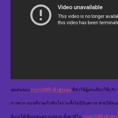
จุดเด่นของ
mono1688 เข้าสู่ระบบ
ที่ทำให้ผู้เล่นเลือกใช้บริก
การฝาก-ถอนที่รวดเร็วทันใจรวมทั้งไม่มีอันตราย ช่วยให้ค
มีเกมให้เลือกเล่นหลากหลาย ทั้งคาสิโน,
mono1688 เข้าสู่ร