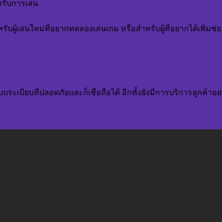
หรับการเล่น
ับผู้เล่นใหม่ที่อยากทดลองเล่นเกม หรือสำหรับผู้ที่อยากได้เพิ่มช่
ระเบียบที่ปลอดภัยและก็เชื่อถือได้ อีกทั้งยังมีการบริการลูกค้าอย