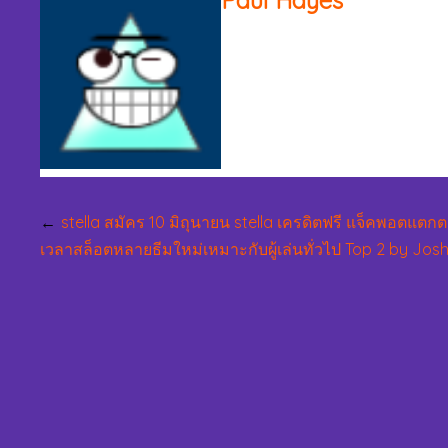
Paul Hayes
แนะแนว
stella สมัคร 10 มิถุนายน stella เครดิตฟรี แจ็คพอตแตก
เวลาสล็อตหลายธีมใหม่เหมาะกับผู้เล่นทั่วไป Top 2 by Jos
เรื่อง