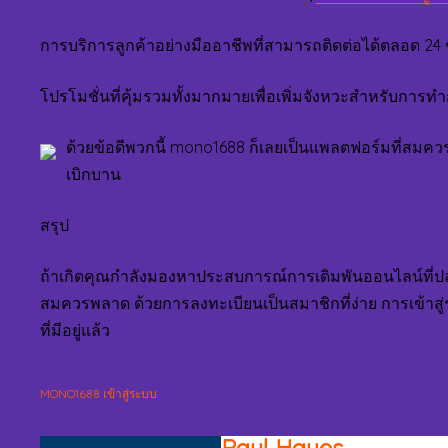
การบริการลูกค้าอย่างมืออาชีพที่สามารถติดต่อได้ตลอด 24 
โปรโมชั่นที่คุ้มรวมทั้งมากมายเพื่อเพิ่มจังหวะสำหรับการท
ด้วยข้อดีพวกนี้ mono1688 ก็เลยเป็นแพลตฟอร์มที่สมค
เบิกบาน
สรุป
ถ้าเกิดคุณกำลังมองหาประสบการณ์การเดิมพันออนไลน์ที่ป
สมควรพลาด ด้วยการลงทะเบียนเป็นสมาชิกที่ง่าย การเข้าสู่
ที่มีอยู่แล้ว
MONO1688 เข้าสู่ระบบ