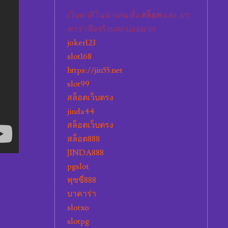
เว็บคาสิโนน่าเล่น ทั้ง
สล็อต
และ
บา
คาร่า
ตึงจริงแตกบ่อยมาก
joker123
slot168
https://jin55.net
slot99
สล็อตเว็บตรง
jinda44
สล็อตเว็บตรง
สล็อต888
JINDA888
pgslot
พุซซี่888
บาคาร่า
slotxo
slotpg