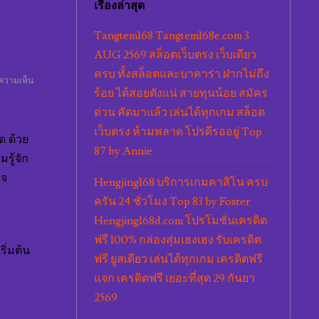
เรื่องล่าสุด
Tangtem168 Tangtem168e.com 3
AUG 2569 สล็อตเว็บตรง เว็บเดียว
ครบ ทั้งสล็อตและบาคาร่า ฝากไม่ถึง
บน
ความเห็น
ร้อย ได้สอยตังแน่ สายทุนน้อย สมัคร
MONO1688
เข้า
ด่วน คัดมาแล้ว เล่นได้ทุกเกม สล็อต
สู่
เว็บตรง ห้ามพลาด โปรดีรออยู่ Top
ระบบ
ด ด้วย
87 by Annie
31
รู้จัก
NOVEMBER
ใจ
MONO1688
Hengjing168 บริการเกมคาสิโน ครบ
เข้า
ครัน 24 ชั่วโมง Top 83 by Foster
สู่
Hengjing168d.com โปรโมชั่นเครดิต
ระบบ
เหมาะ
ฟรี 100% กล่องสุ่มเฮงเฮง รับเครดิต
ิ่มต้น
กับ
ฟรี ยูสเดียว เล่นได้ทุกเกม เครดิตฟรี
มือ
แจก เครดิตฟรี เยอะที่สุด 29 กันยา
ถือ
สเปก
2569
ต่ำ