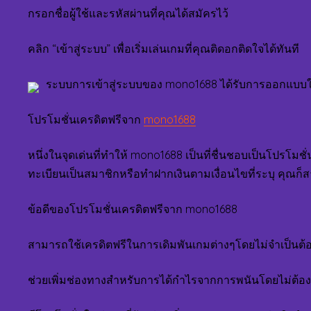
กรอกชื่อผู้ใช้และรหัสผ่านที่คุณได้สมัครไว้
คลิก “เข้าสู่ระบบ” เพื่อเริ่มเล่นเกมที่คุณติดอกติดใจได้ทันที
ระบบการเข้าสู่ระบบของ mono1688 ได้รับการออกแบบให้ใ
โปรโมชั่นเครดิตฟรีจาก
mono1688
หนึ่งในจุดเด่นที่ทำให้ mono1688 เป็นที่ชื่นชอบเป็นโปรโมชั
ทะเบียนเป็นสมาชิกหรือทำฝากเงินตามเงื่อนไขที่ระบุ คุณก
ข้อดีของโปรโมชั่นเครดิตฟรีจาก mono1688
สามารถใช้เครดิตฟรีในการเดิมพันเกมต่างๆโดยไม่จำเป็นต้อ
ช่วยเพิ่มช่องทางสำหรับการได้กำไรจากการพนันโดยไม่ต้องเส