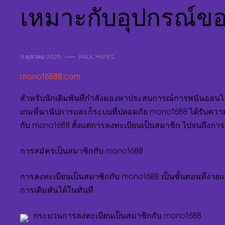
เหมาะกับอุปกรณ์ของผ
9 ตุลาคม 2025
PAUL HAYES
mono16888.com
สำหรับนักเดิมพันที่กำลังมองหาประสบการณ์การพนันออนไลน์
เกมที่นานัปการและก็ระบบที่ปลอดภัย mono1688 ได้รับควา
กับ mono1688 ตั้งแต่การลงทะเบียนเป็นสมาชิก ไปจนถึงการใช้
การสมัครเป็นสมาชิกกับ mono1688
การลงทะเบียนเป็นสมาชิกกับ mono1688 เป็นขั้นตอนที่ง่ายแล
การเดิมพันได้ในทันที
กระบวนการลงทะเบียนเป็นสมาชิกกับ mono1688