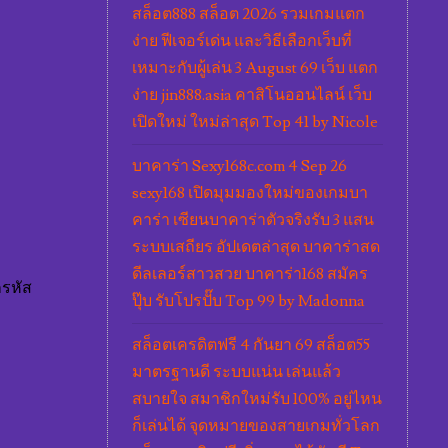
เพื่อ
สล็อต888 สล็อต 2026 รวมเกมแตก
ให้
ง่าย ฟีเจอร์เด่น และวิธีเลือกเว็บที่
เล่น
ได้
เหมาะกับผู้เล่น 3 August 69 เว็บ แตก
ไม่มี
ง่าย jin888.asia คาสิโนออนไลน์ เว็บ
สะดุด
เปิดใหม่ ใหม่ล่าสุด Top 41 by Nicole
แนะนำ
เกม
บาคาร่า Sexy168c.com 4 Sep 26
ที่
เหมาะ
sexy168 เปิดมุมมองใหม่ของเกมบา
กับ
คาร่า เซียนบาคาร่าตัวจริงรับ 3 แสน
อุปกรณ์
ของ
ระบบเสถียร อัปเดตล่าสุด บาคาร่าสด
ผู้
ดีลเลอร์สาวสวย บาคาร่า168 สมัคร
ใช้
็รหัส
ปุ๊บ รับโปรปั๊บ Top 99 by Madonna
TOP
13
สล็อตเครดิตฟรี 4 กันยา 69 สล็อต55
BY
PETRA
มาตรฐานดี ระบบแน่น เล่นแล้ว
สบายใจ สมาชิกใหม่รับ 100% อยู่ไหน
ก็เล่นได้ จุดหมายของสายเกมทั่วโลก