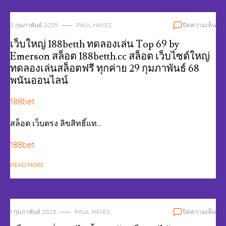
โอน
ไว
บน
2 กุมภาพันธ์ 2025
PAUL HAYES
ปิดความเห็น
ยิ่ง
เว็บ
เล่น
เว็บใหญ่ 188betth ทดลองเล่น Top 69 by
ใหญ
ยิ่ง
Emerson สล็อต 188betth.cc สล็อต เว็บไซต์ใหญ่
188
ได้
ทด
ทดลองเล่นสล็อตฟรี ทุกค่าย 29 กุมภาพันธ์ 68
แจ
เล่น
พนันออนไลน์
เงิน
TO
คืน
69
188bet
ไม่
BY
อั้น
EM
บา
สล็อต เว็บตรง ลิขสิทธิ์แท…
สล็
คา
188
ร่า
188bet
สล็
ปั่น
เว็บ
หยุ
READ MORE
ใหญ
จน
ทด
15
เล่น
APR
สล็
256
ฟรี
บน
1 กุมภาพันธ์ 2025
PAUL HAYES
ปิดความเห็น
ทุก
สล็