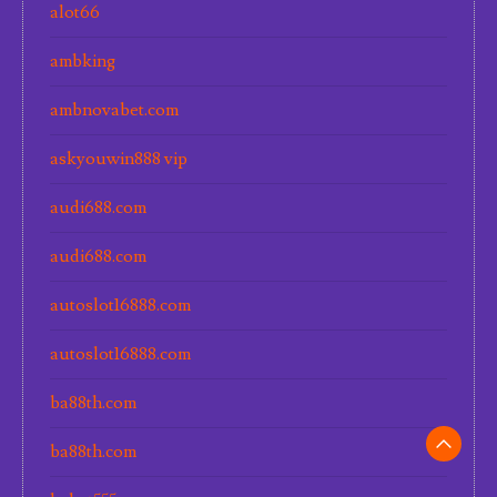
alot66
ambking
ambnovabet.com
askyouwin888 vip
audi688.com
audi688.com
autoslot16888.com
autoslot16888.com
ba88th.com
ba88th.com