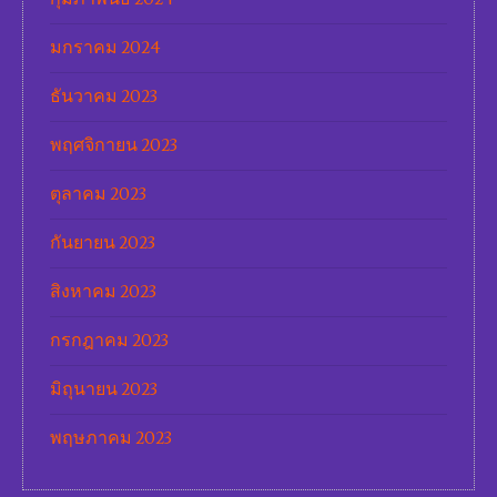
มกราคม 2024
ธันวาคม 2023
พฤศจิกายน 2023
ตุลาคม 2023
กันยายน 2023
สิงหาคม 2023
กรกฎาคม 2023
มิถุนายน 2023
พฤษภาคม 2023