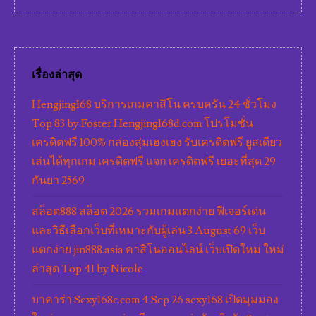
เหม
กับ
คน
ไทย
บา
เรื่องล่าสุด
คา
ร่า1
Hengjing168 บริการเกมคาสิโน ครบครัน 24 ชั่วโมง
งบ
Top 83 by Foster Hengjing168d.com โปรโมชั่น
น้อ
ก็
เครดิตฟรี 100% กล่องสุ่มเฮงเฮง รับเครดิตฟรี ยูสเดียว
ปั่น
เล่นได้ทุกเกม เครดิตฟรี แจก เครดิตฟรี เยอะที่สุด 29
ได้
8
กันยา 2569
มีน
25
สล็อต888 สล็อต 2026 รวมเกมแตกง่าย ฟีเจอร์เด่น
และวิธีเลือกเว็บที่เหมาะกับผู้เล่น 3 August 69 เว็บ
แตกง่าย jin888.asia คาสิโนออนไลน์ เว็บเปิดใหม่ ใหม่
ล่าสุด Top 41 by Nicole
บาคาร่า Sexy168c.com 4 Sep 26 sexy168 เปิดมุมมอง