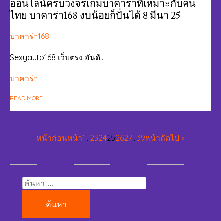
ขั้น
ออนไลน์ครบวงจรเกมบาคาร่าที่เหมาะกับคน
SLO
ต่ำ
ไทย บาคาร่า168 งบน้อยก็ปั่นได้ 8 มีนา 25
เข้า
TO
สู่
83
ระบ
บาคาร่า168
BY
สล็
SH
แจ
Sexyauto168 เว็บตรง อันดั…
SEX
โบน
บา
ยอ
บาคาร่า
คา
สูงส
ร่า
1แส
READ MORE
สด
TO
ทัน
2
สมั
BY
รวม
LA
หน้าก่อนหน้า
1
…
23
24
25
26
27
…
39
หน้าถัดไป »
พนั
HAP
ออน
คร
วงจ
เกม
ค้นหา
บา
สำหรับ:
คา
ร่า
ที่