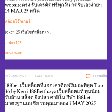
ทด
websiteตรง รับเครดิตฟรีทุกวัน กดรับเองง่ายๆ
ละ
เล่น
14 MAR 25 พนัน
1,2
TO
LO
44
ไม่
สล็อตโจ๊กเกอร์
BY
อั้น
MO
แท
joker123 เว็บไซต์สล็อต เว…
สล็
ตัว
โจ๊ก
ไห
Joker123
เกอร
ตัว
JOK
นั้น
READ MORE
JOK
TO
WEB
78
รับ
BY
เคร
ZA
ฟรี
LOT
บน
21 มีนาคม 2025
PAUL HAYES
ปิดความเห็น
ทุก
188
วัน
188bet เว็บสล็อตที่แจกเครดิตฟรีเยอะที่สุด Top
เว็บ
กด
36 by Kerri 188Betth.xyz เว็บสล็อตแท้ ทุนน้อย
สล็
รับ
ที่
รับล้าน สล็อต ยิงปลา คาสิโน กีฬา 188bet
เอง
แจ
มาตรฐานเอเชีย รอคุณมาลอง 3 MAY 2025
ง่าย
เคร
14
ฟรี