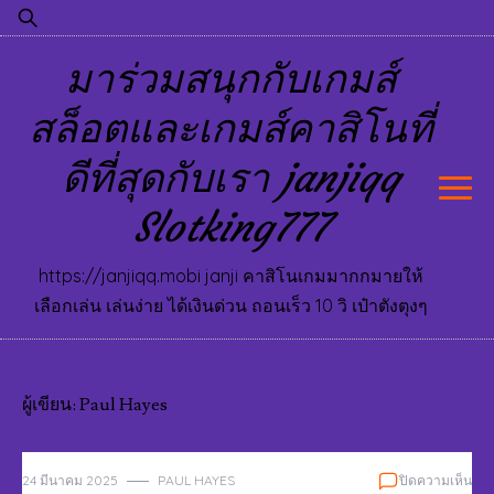
Skip
ค้นหา
to
สำหรับ:
มาร่วมสนุกกับเกมส์
content
สล็อตและเกมส์คาสิโนที่
ดีที่สุดกับเรา janjiqq
Slotking777
https://janjiqq.mobi janji คาสิโนเกมมากกมายให้
เลือกเล่น เล่นง่าย ได้เงินด่วน ถอนเร็ว 10 วิ เป๋าตังตุงๆ
ผู้เขียน:
Paul Hayes
บน
24 มีนาคม 2025
PAUL HAYES
ปิดความเห็น