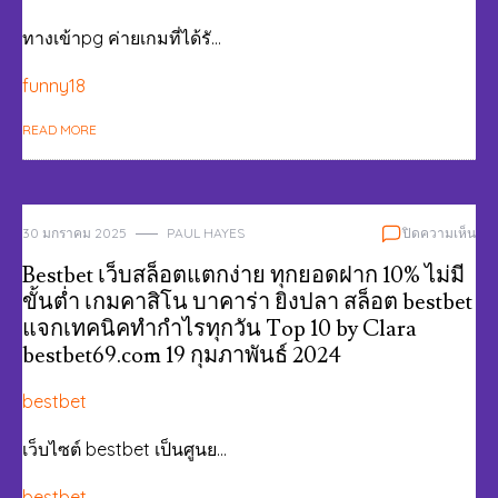
มก
เกม
25
ทางเข้าpg ค่ายเกมที่ได้รั…
สนุ
กับ
funny18
ฟัน
นี่18
ทด
READ MORE
เล่น
สล็
เงิน
ชัวร์
บน
30 มกราคม 2025
PAUL HAYES
ปิดความเห็น
โอน
BES
ไว
Bestbet เว็บสล็อตแตกง่าย ทุกยอดฝาก 10% ไม่มี
เว็บ
บา
ขั้นต่ำ เกมคาสิโน บาคาร่า ยิงปลา สล็อต bestbet
สล็
คา
แต
แจกเทคนิคทำกำไรทุกวัน Top 10 by Clara
ร่า
ง่าย
bestbet69.com 19 กุมภาพันธ์ 2024
เกม
ทุก
คา
ยอ
สิโน
bestbet
ฝาก
สล็
10%
ยิง
เว็บไซต์ bestbet เป็นศูนย…
ไม่ม
ปล
ขั้น
ป๊อ
bestbet