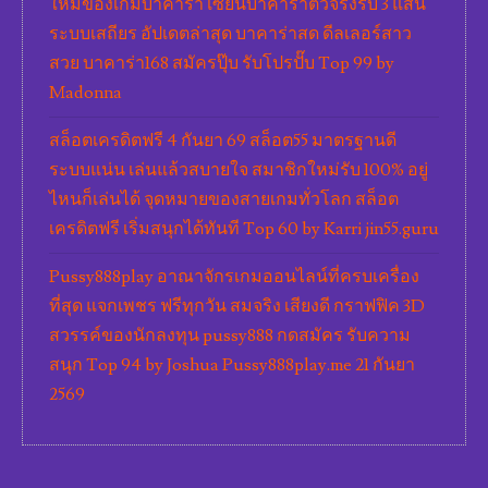
ใหม่ของเกมบาคาร่า เซียนบาคาร่าตัวจริงรับ 3 แสน
ระบบเสถียร อัปเดตล่าสุด บาคาร่าสด ดีลเลอร์สาว
สวย บาคาร่า168 สมัครปุ๊บ รับโปรปั๊บ Top 99 by
Madonna
สล็อตเครดิตฟรี 4 กันยา 69 สล็อต55 มาตรฐานดี
ระบบแน่น เล่นแล้วสบายใจ สมาชิกใหม่รับ 100% อยู่
ไหนก็เล่นได้ จุดหมายของสายเกมทั่วโลก สล็อต
เครดิตฟรี เริ่มสนุกได้ทันที Top 60 by Karri jin55.guru
Pussy888play อาณาจักรเกมออนไลน์ที่ครบเครื่อง
ที่สุด แจกเพชร ฟรีทุกวัน สมจริง เสียงดี กราฟฟิค 3D
สวรรค์ของนักลงทุน pussy888 กดสมัคร รับความ
สนุก Top 94 by Joshua Pussy888play.me 21 กันยา
2569