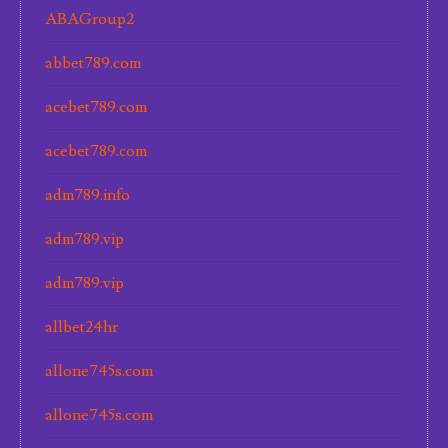
ABAGroup2
abbet789.com
acebet789.com
acebet789.com
adm789.info
adm789.vip
adm789.vip
allbet24hr
allone745s.com
allone745s.com