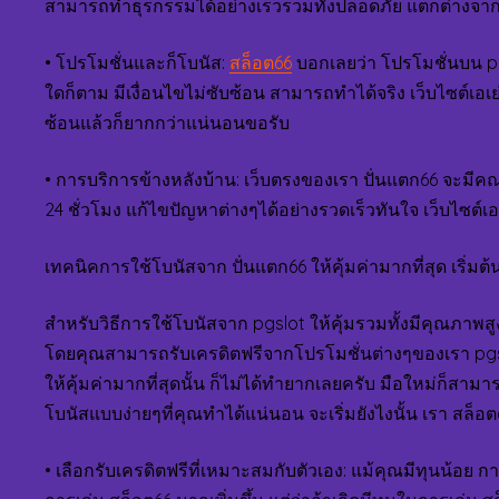
สามารถทำธุรกรรมได้อย่างเร็วรวมทั้งปลอดภัย แตกต่างจากเ
• โปรโมชั่นและก็โบนัส:
สล็อต66
บอกเลยว่า โปรโมชั่นบน pgs
ใดก็ตาม มีเงื่อนไขไม่ซับซ้อน สามารถทำได้จริง เว็บไซต์เอเย่
ซ้อนแล้วก็ยากกว่าแน่นอนขอรับ
• การบริการข้างหลังบ้าน: เว็บตรงของเรา ปั่นแตก66 จะมีค
24 ชั่วโมง แก้ไขปัญหาต่างๆได้อย่างรวดเร็วทันใจ เว็บไซต์
เทคนิคการใช้โบนัสจาก ปั่นแตก66 ให้คุ้มค่ามากที่สุด เริ่มต้
สำหรับวิธีการใช้โบนัสจาก pgslot ให้คุ้มรวมทั้งมีคุณภาพสู
โดยคุณสามารถรับเครดิตฟรีจากโปรโมชั่นต่างๆของเรา pgslot
ให้คุ้มค่ามากที่สุดนั้น ก็ไม่ได้ทำยากเลยครับ มือใหม่ก็
โบนัสแบบง่ายๆที่คุณทำได้แน่นอน จะเริ่มยังไงนั้น เรา สล็
• เลือกรับเครดิตฟรีที่เหมาะสมกับตัวเอง: แม้คุณมีทุนน้อย 