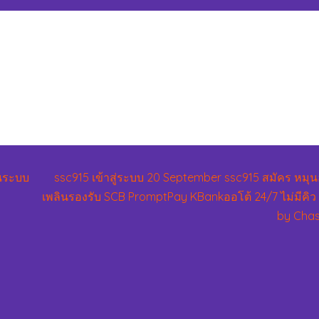
ันระบบ
ssc915 เข้าสู่ระบบ 20 September ssc915 สมัคร หมุน
เพลินรองรับ SCB PromptPay KBankออโต้ 24/7 ไม่มีคิว
by Chas