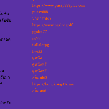
https://www.pussy888play.com
pussy888
โมชั่น
บาคาร่า168
สลับซับ
https://www.pgslot.golf
pgslot77
pg99
ุดตลอด
fullslotpg
live22
ดูหนัง
ดูหนังฟรี
บผม
ดูหนังฟรี
้รับมา
สล็อต168
ช้
https://hongkong456.me
สล็อต66
นสำหรับ