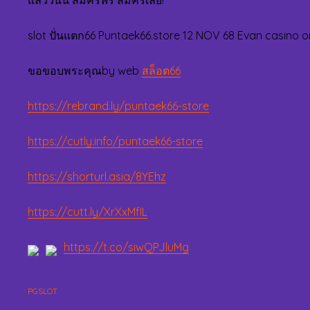
แล้ววันนี้ สมัครฟรี สมัครเลย!
slot ปั่นแตก66 Puntaek66.store 12 NOV 68 Evan casino onli
ขอขอบพระคุณby web
สล็อต66
https://rebrand.ly/puntaek66-store
https://cutly.info/puntaek66-store
https://shorturl.asia/8YEhz
https://cutt.ly/XrXxMfIL
https://t.co/siwQPJluMg
PGSLOT