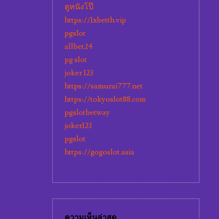
ดูหนังโป๊
https://1xbetth.vip
pgslot
allbet24
pg slot
joker 123
https://samurai777.net
https://tokyoslot88.com
pgslotbetway
joker123
pgslot
https://gogoslot.asia
ความเห็นล่าสุด