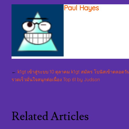
Paul Hayes
แนะแนว
k1gt เข้าสู่ระบบ 10 ตุลาคม k1gt สมัคร โบนัสเข้าตลอดว
รวดเร็วมั่นใจสนุกต่อเนื่อง Top 61 by Judson
เรื่อง
Related Articles