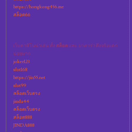
https://hongkong456.me
สล็อต66
เว็บคาสิโนน่าเล่น ทั้ง
สล็อต
และ
บาคาร่า
ตึงจริงแตก
บ่อยมาก
joker123
slot168
https://jin55.net
slot99
สล็อตเว็บตรง
jinda44
สล็อตเว็บตรง
สล็อต888
JINDA888