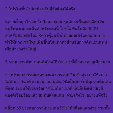
2. โปรโมชั่นโบนัสต้อนรับที่จับต้องได้จริง
หลายเว็บถูกใจแจกโบนัสเยอะมากๆแม้กระนั้นแฝงเงื่อนไข
หฤโหด แม้กระนั้นสำหรับตรงนี้ โปรโมชั่นโบนัส 100%
สำหรับสมาชิกใหม่ จัดว่าคุ้มแล้วก็ทำยอดเทิร์นต่ำมากมาย
ทำให้พวกเรามีทุนเพิ่มขึ้นเป็นเท่าตัวสำหรับการคิดแผนพนัน
เพื่อล่ารางวัลใหญ่
3. ระบบการฝาก-ถอนอัตโนมัติ (Auto) ที่เร็วแรงทะลุเมืองนรก
จากประสบการณ์ตรงของผม การฝากเงินเข้าสู่ระบบใช้เวลา
ไม่เกิน 5 วินาที ส่วนเวลาถอนเงิน (ซึ่งเป็นพาร์ทที่ทุกคนตื่นเต้น
ที่สุด) ระบบใช้เวลาจัดการไม่เกิน 1 นาที เงินก็เด้งเข้าบัญชี
แบงค์เรียบร้อยแล้ว สมกับสโลแกน “จ่ายจริงไว” อย่างแท้จริง
สล็อต168 ประสบการณ์ตรง เล่นยังไงให้สล็อตแตกง่าย รวมทั้ง