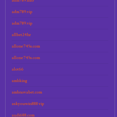
adm789.info
adm789.vip
adm789.vip
allbet24hr
allone745s.com
allone745s.com
alot66
ambking
ambnovabet.com
askyouwin888 vip
audi688.com