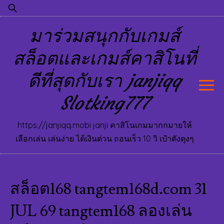
Skip
ค้นหา
to
สำหรับ:
มาร่วมสนุกกับเกมส์
content
สล็อตและเกมส์คาสิโนที่
ดีที่สุดกับเรา janjiqq
Slotking777
https://janjiqq.mobi janji คาสิโนเกมมากกมายให้
เลือกเล่น เล่นง่าย ได้เงินด่วน ถอนเร็ว 10 วิ เป๋าตังตุงๆ
สล็อต168 tangtem168d.com 31
JUL 69 tangtem168 ลองเล่น