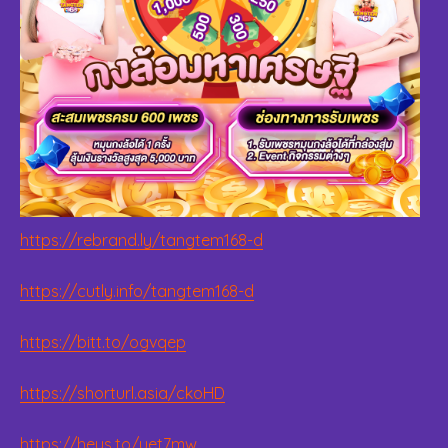
https://rebrand.ly/tangtem168-d
https://cutly.info/tangtem168-d
https://bitt.to/ogvqep
https://shorturl.asia/ckoHD
https://heys.to/uet7mw