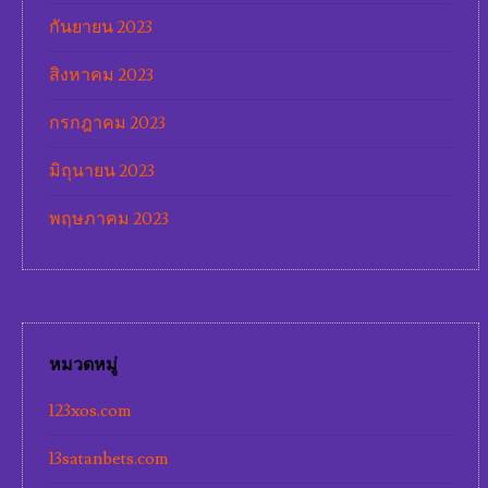
กันยายน 2023
สิงหาคม 2023
กรกฎาคม 2023
มิถุนายน 2023
พฤษภาคม 2023
หมวดหมู่
123xos.com
13satanbets.com