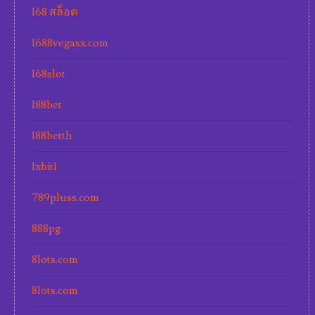
168 สล็อต
1688vegasx.com
168slot
188bet
188betth
1xbit1
789pluss.com
888pg
8lots.com
8lots.com