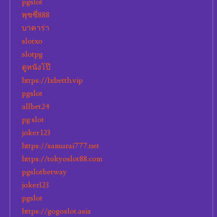
pgslot
พุซซี่888
บาคาร่า
slotxo
slotpg
ดูหนังโป๊
https://1xbetth.vip
pgslot
allbet24
pg slot
joker 123
https://samurai777.net
https://tokyoslot88.com
pgslotbetway
joker123
pgslot
https://gogoslot.asia