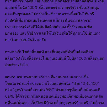
ตราบจนกระทั่งผมได้มาเจอกับ สล็อต168 เว็บสล็อตตรงไม่ผ่าน
ส
เอเย่นต์ โบนัส 100% สล็อตแตกง่ายจ่ายจริงไว ซึ่งเปลี่ยนมุม
เ
ฮ
มองเดิมๆของผมไปอย่างสิ้นเชิง บทความนี้ผมไม่ได้มารี
แ
ทิวทัศน์เพื่ออวยแบบไร้เหตุผล แม้กระนั้นจะมาเล่าจาก
ห
ประสบการณ์จริงที่ได้สัมผัสด้วยตัวเอง ทั้งยังจุดเด่น ข้อ
T
2
บกพร่อง และก็วิธีการเล่นให้ได้เงิน เพื่อให้ทุกคนใช้เป็นแถว
B
ทางในการตัดสินใจขอรับ
L
ตามหาเว็บไซต์สล็อตแท้ และก็เหตุผลที่จำเป็นต้องเลือก
สล็อต168 เว็บสล็อตตรงไม่ผ่านเอเย่นต์ โบนัส 100% สล็อตแตก
ง่ายจ่ายจริงไว
ยอมรับตามตรงเลยขอรับว่า ที่ผ่านมาผมเคยหลงเชื่อ
โฆษณาชวนเชื่อของพวกเว็บเอเย่นต์ชนิด “ฝาก 10 รับ 100”
หรือ “สูตรโกงสล็อตแม่น 99%” ช่วงแรกๆที่เล่นก็เสมือนจะดี
ขอรับ ได้กำไรมานิดหน่อย แต่เพียงพอแจ็กพอเพียงตแตกหลัก
หมื่นแค่นั้นล่ะ… เว็บปิดหนีบ้าง บล็อกยูสเซอร์บ้าง หรือไม่ก็วาง