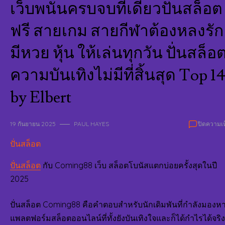
เว็บพนันครบจบที่เดียวปั่นสล็อต
ฟรี สายเกม สายกีฬาต้องหลงรัก
มีหวย หุ้น ให้เล่นทุกวัน ปั่นสล็อ
ความบันเทิงไม่มีที่สิ้นสุด Top 1
by Elbert
19 กันยายน 2025
PAUL HAYES
ปิดความเห
ปั่นสล็อต
ปั่นสล็อต
กับ Coming88 เว็บ สล็อตโบนัสแตกบ่อยครั้งสุดในปี
2025
ปั่นสล็อต Coming88 คือคำตอบสำหรับนักเดิมพันที่กำลังมองห
แพลตฟอร์มสล็อตออนไลน์ที่ทั้งยังบันเทิงใจและก็ได้กำไรได้จริง