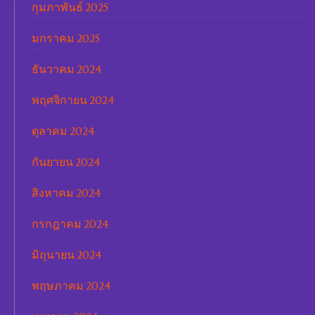
กุมภาพันธ์ 2025
มกราคม 2025
ธันวาคม 2024
พฤศจิกายน 2024
ตุลาคม 2024
กันยายน 2024
สิงหาคม 2024
กรกฎาคม 2024
มิถุนายน 2024
พฤษภาคม 2024