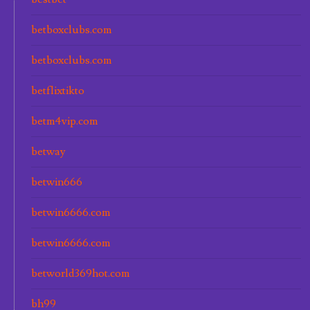
betboxclubs.com
betboxclubs.com
betflixtikto
betm4vip.com
betway
betwin666
betwin6666.com
betwin6666.com
betworld369hot.com
bh99