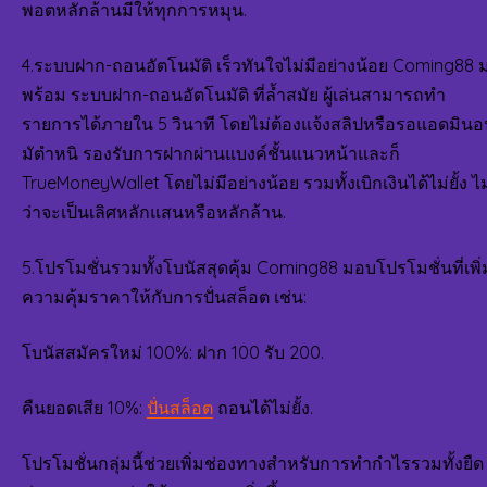
พอตหลักล้านมีให้ทุกการหมุน.
4.ระบบฝาก-ถอนอัตโนมัติ เร็วทันใจไม่มีอย่างน้อย Coming88 
พร้อม ระบบฝาก-ถอนอัตโนมัติ ที่ล้ำสมัย ผู้เล่นสามารถทำ
รายการได้ภายใน 5 วินาที โดยไม่ต้องแจ้งสลิปหรือรอแอดมินอ
มัตำหนิ รองรับการฝากผ่านแบงค์ชั้นแนวหน้าและก็
TrueMoneyWallet โดยไม่มีอย่างน้อย รวมทั้งเบิกเงินได้ไม่ยั้ง ไม
ว่าจะเป็นเลิศหลักแสนหรือหลักล้าน.
5.โปรโมชั่นรวมทั้งโบนัสสุดคุ้ม Coming88 มอบโปรโมชั่นที่เพิ่
ความคุ้มราคาให้กับการปั่นสล็อต เช่น:
โบนัสสมัครใหม่ 100%: ฝาก 100 รับ 200.
คืนยอดเสีย 10%:
ปั่นสล็อต
ถอนได้ไม่ยั้ง.
โปรโมชั่นกลุ่มนี้ช่วยเพิ่มช่องทางสำหรับการทำกำไรรวมทั้งยืด