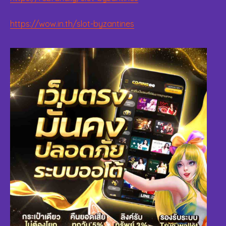
https://wow.in.th/slot-byzantines