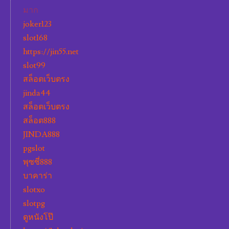
มาก
joker123
slot168
https://jin55.net
slot99
สล็อตเว็บตรง
jinda44
สล็อตเว็บตรง
สล็อต888
JINDA888
pgslot
พุซซี่888
บาคาร่า
slotxo
slotpg
ดูหนังโป๊