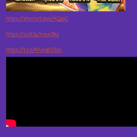
https://shorturl.asia/KQjpC
https://cutt.ly/rrxuu5kz
https://t.co/K1uxqbS5zx