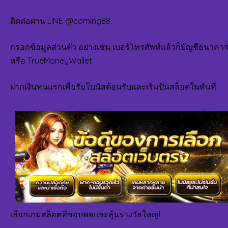
ติดต่อผ่าน LINE @coming88.
กรอกข้อมูลส่วนตัว อย่างเช่น เบอร์โทรศัพท์แล้วก็บัญชีธนาคา
หรือ TrueMoneyWallet.
ฝากเงินหนแรกเพื่อรับโบนัสต้อนรับและเริ่มปั่นสล็อตในทันที.
เลือกเกมสล็อตที่ชอบพอและลุ้นรางวัลใหญ่!