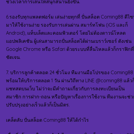
ช่วงเวลาการเล่นให้สนุกสนานยิ่งขึ้น.
6.รองรับทุกแพลตฟอร์ม เล่นง่ายทุกที่ ปั่นสล็อต Coming88 ดีไซ
มาให้ใช้งานง่าย รองรับการเล่นผ่าน สมาร์ทโฟน (iOS และก็
Android), แท็บเล็ตและคอมพิวเตอร์ โดยไม่ต้องดาวน์โหลด
แอปพลิเคชัน ผู้เล่นสามารถปั่นสล็อตได้ผ่านเบราว์เซอร์ ดังเช่น
Google Chrome หรือ Safari ด้วยระบบที่ลื่นไหลแล้วก็กราฟิกที่
ชัดเจน.
7. บริการลูกค้าตลอด 24 ชั่วโมง ทีมงานมือโปรของ Coming88
พร้อมให้บริการตลอด 1 วัน ผ่านวิถีทาง LINE @coming88 แล้วก
แชทสดบนเว็บ ไม่ว่าจะมีคำถามเกี่ยวกับการลงทะเบียนเป็น
สมาชิก การฝาก-ถอน หรือปัญหาเรื่องการใช้งาน ทีมงานจะช่ว
ปรับปรุงอย่างเร็วแล้วก็เป็นมิตร.
เคล็ดลับ ปั่นสล็อต Coming88 ให้ได้กำไร