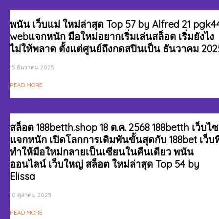
พนัน เว็บแม่ ใหม่ล่าสุด Top 57 by Alfred 21 pgk4
webแจกหนัก มือใหม่อยากเริ่มเล่นสล็อต เริ่มยังไง
ไม่ให้พลาด ตั้งแต่ศูนย์ถึงกดสปินเป็น ธันวาคม 202
15 ธันวาคม 2025
READ MORE
สล็อต 188betth.shop 18 ต.ค. 2568 188betth เว็บไซ
แจกหนัก เปิดโลกการเดิมพันขั้นสุดกับ 188bet เว็บที
ทำให้มือใหม่กลายเป็นเซียนในคืนเดียว พนัน
ออนไลน์ เว็บใหญ่ สล็อต ใหม่ล่าสุด Top 54 by
Elissa
10 ตุลาคม 2025
READ MORE