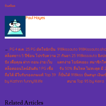
ปั่นสล็อต
Paul Hayes
แนะแนว
PG 4 ต.ค. 25 PG มัดใจนักปั่น
918kissauto 918Kissauto.sh
เรื่อง
สล็อตยาว 5 ปีซ้อน โปรรับความ
21 กันยา 25 918kissauto ยิงป
ปัง เพื่อคุณ ฝาก-ถอน ง่าย เว็บ
แตกง่าย โบนัสเยอะ สมาชิกให
สล็อตออนไลน์อันดับ 1 PG เชื่อ
รับ 50% ลื่นไหล ไม่สะดุด มี 
ถือได้ มีใบรับรองเกมแท้ Top 39
ก็ปั่นได้ 918kiss ปั่นสนุก เงินเข
by Kathrin funny18.life
สบาย Top 95 by Keira
Related Articles