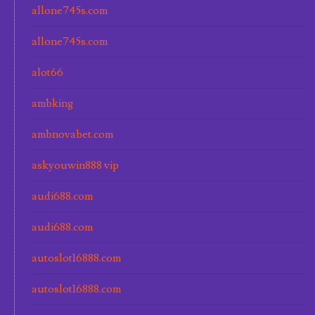
allone745s.com
allone745s.com
alot66
ambking
ambnovabet.com
askyouwin888 vip
audi688.com
audi688.com
autoslot16888.com
autoslot16888.com