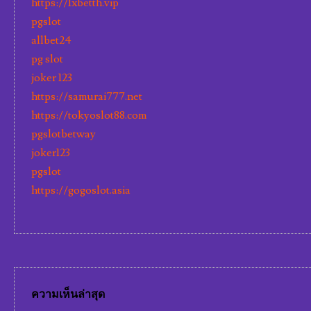
https://1xbetth.vip
pgslot
allbet24
pg slot
joker 123
https://samurai777.net
https://tokyoslot88.com
pgslotbetway
joker123
pgslot
https://gogoslot.asia
ความเห็นล่าสุด