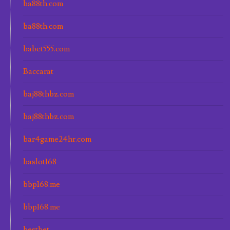
ba88th.com
ba88th.com
babet555.com
Baccarat
baj88thbz.com
baj88thbz.com
bar4game24hr.com
baslot168
bbp168.me
bbp168.me
bestbet