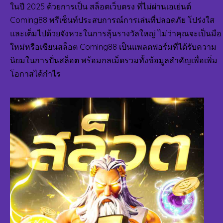
ในปี 2025 ด้วยการเป็น สล็อตเว็บตรง ที่ไม่ผ่านเอเย่นต์
Coming88 พรีเซ็นท์ประสบการณ์การเล่นที่ปลอดภัย โปร่งใส
และเต็มไปด้วยจังหวะในการลุ้นรางวัลใหญ่ ไม่ว่าคุณจะเป็นมือ
ใหม่หรือเซียนสล็อต Coming88 เป็นแพลตฟอร์มที่ได้รับความ
นิยมในการปั่นสล็อต พร้อมกลเม็ดรวมทั้งข้อมูลสำคัญเพื่อเพิ่ม
โอกาสได้กำไร